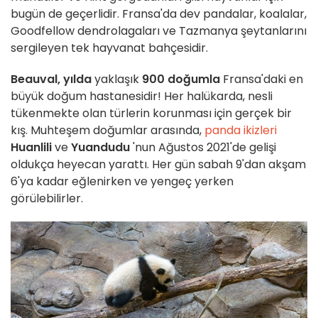
bugün de geçerlidir. Fransa'da dev pandalar, koalalar,
Goodfellow dendrolagaları ve Tazmanya şeytanlarını
sergileyen tek hayvanat bahçesidir.
Beauval, yılda
yaklaşık
900 doğumla
Fransa'daki en
büyük doğum hastanesidir! Her halükarda, nesli
tükenmekte olan türlerin korunması için gerçek bir
kış. Muhteşem doğumlar arasında,
panda ikizleri
Huanlili
ve
Yuandudu
'nun Ağustos 2021'de gelişi
oldukça heyecan yarattı. Her gün sabah 9'dan akşam
6'ya kadar eğlenirken ve yengeç yerken
görülebilirler.