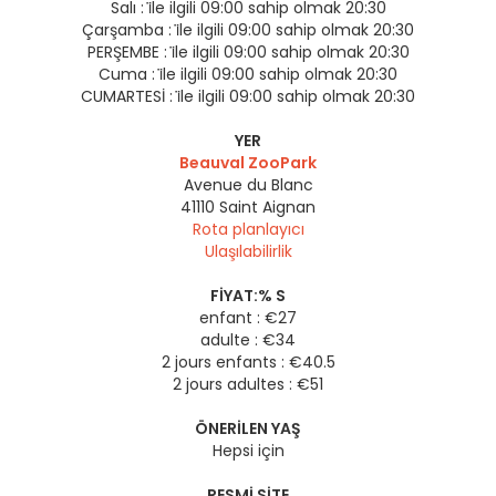
Salı :
i̇le ilgili 09:00 sahip olmak 20:30
Çarşamba :
i̇le ilgili 09:00 sahip olmak 20:30
PERŞEMBE :
i̇le ilgili 09:00 sahip olmak 20:30
Cuma :
i̇le ilgili 09:00 sahip olmak 20:30
CUMARTESİ :
i̇le ilgili 09:00 sahip olmak 20:30
YER
Beauval ZooPark
Avenue du Blanc
41110
Saint Aignan
Rota planlayıcı
Ulaşılabilirlik
FIYAT:% S
enfant : €27
adulte : €34
2 jours enfants : €40.5
2 jours adultes : €51
ÖNERILEN YAŞ
Hepsi için
RESMI SITE