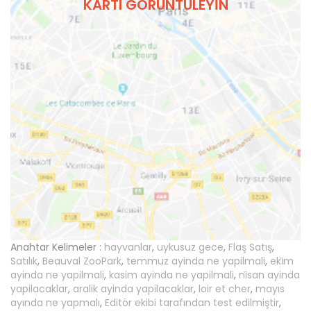
KARTI GÖRÜNTÜLEYIN
Anahtar Kelimeler :
hayvanlar
,
uykusuz gece
,
Flaş Satış
,
Satılık
,
Beauval ZooPark
,
temmuz ayinda ne yapilmali
,
eki̇m
ayinda ne yapilmali
,
kasim ayinda ne yapilmali
,
ni̇san ayinda
yapilacaklar
,
aralik ayinda yapilacaklar
,
loir et cher
,
mayıs
ayında ne yapmalı
,
Editör ekibi tarafından test edilmiştir
,