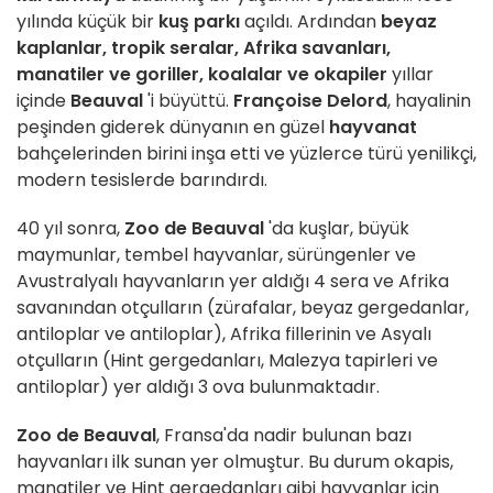
yılında küçük bir
kuş parkı
açıldı. Ardından
beyaz
kaplanlar, tropik seralar, Afrika savanları,
manatiler ve goriller, koalalar ve okapiler
yıllar
içinde
Beauval
'i büyüttü.
Françoise Delord
, hayalinin
peşinden giderek dünyanın en güzel
hayvanat
bahçelerinden birini inşa etti ve yüzlerce türü yenilikçi,
modern tesislerde barındırdı.
40 yıl sonra,
Zoo de Beauval
'da kuşlar, büyük
maymunlar, tembel hayvanlar, sürüngenler ve
Avustralyalı hayvanların yer aldığı 4 sera ve Afrika
savanından otçulların (zürafalar, beyaz gergedanlar,
antiloplar ve antiloplar), Afrika fillerinin ve Asyalı
otçulların (Hint gergedanları, Malezya tapirleri ve
antiloplar) yer aldığı 3 ova bulunmaktadır.
Zoo de Beauval
, Fransa'da nadir bulunan bazı
hayvanları ilk sunan yer olmuştur. Bu durum okapis,
manatiler ve Hint gergedanları gibi hayvanlar için