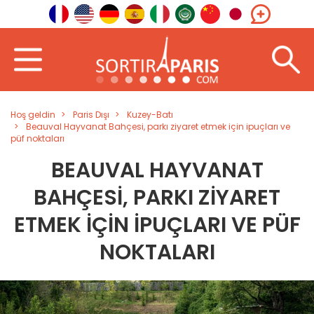
Hoş geldin
Paris Dışı
Kuzey-Batı
Beauval Hayvanat Bahçesi, parkı ziyaret etmek için ipuçları ve
püf noktaları
BEAUVAL HAYVANAT
BAHÇESI, PARKI ZIYARET
ETMEK IÇIN IPUÇLARI VE PÜF
NOKTALARI