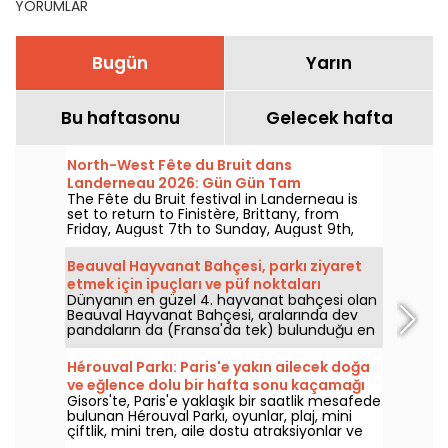
YORUMLAR
Bugün
Yarın
Bu haftasonu
Gelecek hafta
North-West Fête du Bruit dans
Landerneau 2026: Gün Gün Tam
The Fête du Bruit festival in Landerneau is
Programlama
set to return to Finistère, Brittany, from
Friday, August 7th to Sunday, August 9th,
2026. What’s on the agenda? Live
performances by DJ Snake, Bigflo & Oli, Keny
Beauval Hayvanat Bahçesi, parkı ziyaret
Arkana, Ghinzu, Dropkick Murphys, Julien
etmek için ipuçları ve püf noktaları
Doré, L2B, and Gogol Bordello. Here is the full
Dünyanın en güzel 4. hayvanat bahçesi olan
daily lineup!
Beauval Hayvanat Bahçesi, aralarında dev
pandaların da (Fransa'da tek) bulunduğu en
az 35.000 hayvana ev sahipliği yapmaktadır.
Ziyaretinizden 1 veya 2 gün boyunca en iyi
Hérouval Parkı: Paris'e yakın ailecek doğa
şekilde yararlanabilmeniz için, zaman
ve eğlence dolu bir hafta sonu kaçamağı
kaybetmenizi ve yorulmanızı önlemeye
Gisors'te, Paris'e yaklaşık bir saatlik mesafede
yardımcı olacak bazı ipuçlarını bir araya
bulunan Hérouval Parkı, oyunlar, plaj, mini
getirdik.
çiftlik, mini tren, aile dostu atraksiyonlar ve
piknik alanlarıyla dolu bir açık hava eğlencesi