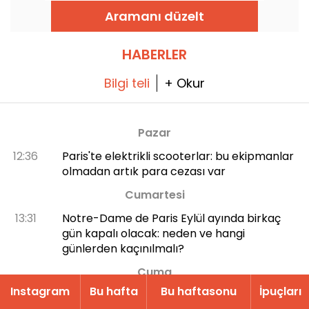
günü sunuyor.
Aramanı düzelt
HABERLER
Bilgi teli
+ Okur
Pazar
12:36
Paris'te elektrikli scooterlar: bu ekipmanlar
olmadan artık para cezası var
Cumartesi
13:31
Notre-Dame de Paris Eylül ayında birkaç
gün kapalı olacak: neden ve hangi
günlerden kaçınılmalı?
Cuma
Instagram
Bu hafta
Bu haftasonu
İpuçları
18:31
Kültür Mirası Günleri 2026: Maubuisson