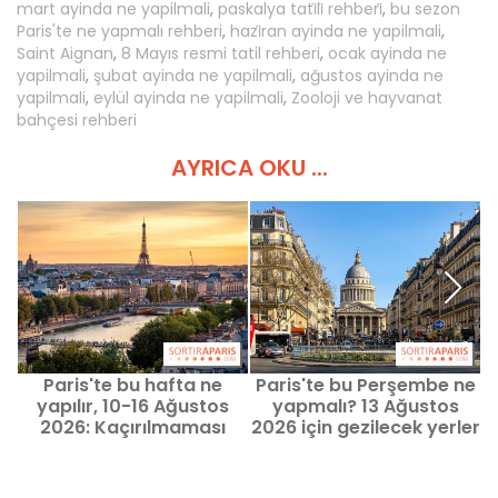
mart ayinda ne yapilmali
,
paskalya tati̇li̇ rehberi̇
,
bu sezon
Paris'te ne yapmalı rehberi
,
hazi̇ran ayinda ne yapilmali
,
Saint Aignan
,
8 Mayıs resmi tatil rehberi
,
ocak ayinda ne
yapilmali
,
şubat ayinda ne yapilmali
,
ağustos ayinda ne
yapilmali
,
eylül ayinda ne yapilmali
,
Zooloji ve hayvanat
bahçesi rehberi
AYRICA OKU ...
Paris'te bu hafta ne
Paris'te bu Perşembe ne
yapılır, 10-16 Ağustos
yapmalı? 13 Ağustos
2026: Kaçırılmaması
2026 için gezilecek yerler
gereken etkinlikler
ve iyi fırsatlar