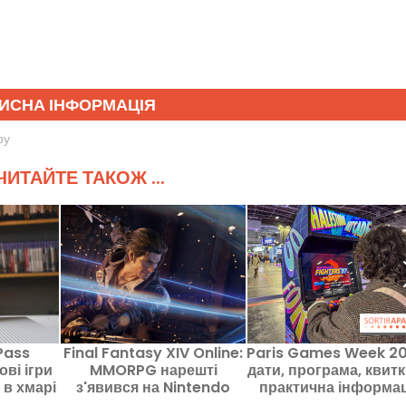
ИСНА ІНФОРМАЦІЯ
оу
ИТАЙТЕ ТАКОЖ ...
Pass
Final Fantasy XIV Online:
Paris Games Week 20
ві ігри
MMORPG нарешті
дати, програма, квитк
 в хмарі
з'явився на Nintendo
практична інформац
Switch 2