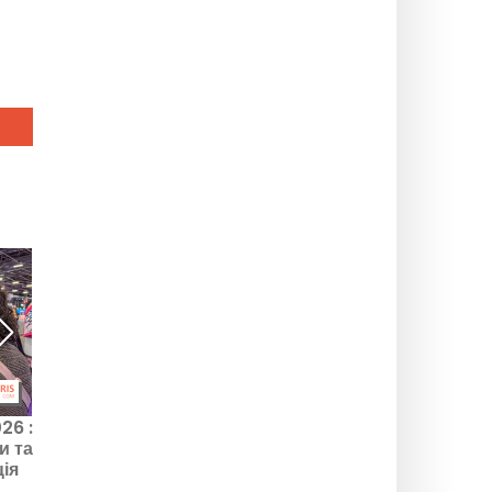
26 :
Assassin’s Creed Black
Final Fantasy VII Rebirth:
и та
Flag Resynced: ремейк
гра доступна на Xbox
ія
Ubisoft уже доступний
Series та Nintendo
Switch 2 — наш огляд