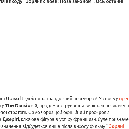
я виходу "Зоряних воєн: Поза законом". Ось останні
нія
Ubisoft
здійснила грандіозний переворот! У своєму
пре
бку
The Division 3
, продемонструвавши вирішальне значен
вої стратегії. Саме через цей офіційний прес-реліз
 Джеріті
, ключова фігура в успіху франшизи, буде признач
изначення відбудеться лише після виходу фільму "
Зоряні