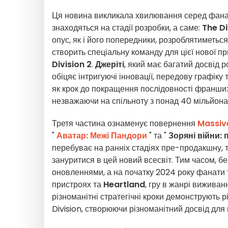
Ця новина викликала хвилювання серед фанатів
знаходяться на стадії розробки, а саме:
The Di
опус, як і його попередники, розроблятиметьс
створить спеціальну команду для цієї нової п
Division 2
.
Джеріті
, який має багатий досвід 
обіцяє інтригуючі інновації, передову графіку
як крок до покращення послідовності франшизи
незважаючи на спільноту з понад 40 мільйона
Третя частина ознаменує повернення
Massiv
"
Аватар: Межі Пандори
" та "
Зоряні війни: 
перебуває на ранніх стадіях пре-продакшну, 
зануритися в цей новий всесвіт. Тим часом, б
оновленнями, а на початку 2024 року фанати 
пристроях та
Heartland
, гру в жанрі виживан
різноманітні стратегічні кроки демонструють р
Division, створюючи різноманітний досвід для 