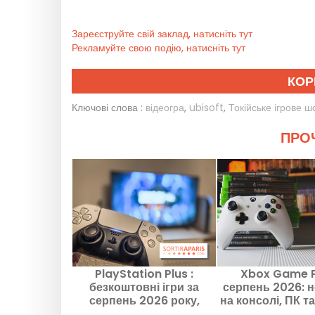
Зареєструйте свій заклад, натисніть тут
Рекламуйте свою подію, натисніть тут
КОР
Ключові слова :
відеогра
,
ubisoft
,
Токійське ігрове ш
ПРОЧ
PlayStation Plus :
Xbox Game 
безкоштовні ігри за
серпень 2026: но
серпень 2026 року,
на консолі, ПК та
подарунки від Sony, які