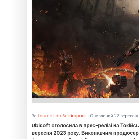
За
Laurent de Sortiraparis
· Оновлений 22 вересень 
Ubisoft оголосила в прес-релізі на Токійс
вересня 2023 року. Виконавчим продюсеро