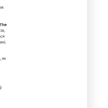
ож
The
ів,
ься
ані,
, як
і