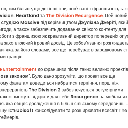
, тим більше, що дві інші ігри, пов'язані з франшизою, так
vision: Heartland
та
The Division Resurgence
. Цей новий
я
студією Massive
під керівництвом
Джуліана Джеріті
, який
ригоди, а також забезпечить додавання свіжого контенту для
роботи з франшизою як креативний директор попередніх опус
 та захоплюючий ігровий досвід. Це зобов'язання розглядаєт
, яка, за його словами, все ще перебуває в зародковому ст
ми гравців.
e Entertainment
до франшизи після таких великих проектів
поза законом
". Було дано зрозуміти, що проект все ще
тому фанатам доведеться набратися терпіння, перш ніж
езперервність
The Division 2
забезпечується регулярними
також зможуть відкрити для себе
Resurgence
на мобільних
ня, яка обіцяє дослідження в більш сільському середовищі. Ц
ішучість
Ubisoft
консолідувати та розширювати всесвіт The
геймерів.