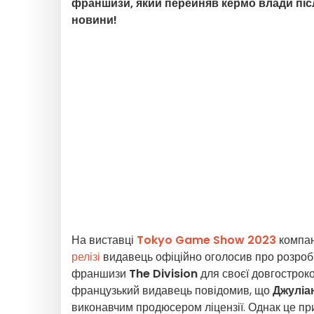
франшизи, який перейняв кермо влади післ
новини!
На виставці
Tokyo Game Show 2023
компа
релізі
видавець офіційно оголосив про розро
франшизи
The Division
для своєї довгостроко
французький видавець повідомив, що
Джуліан
виконавчим продюсером ліцензії. Однак це пр