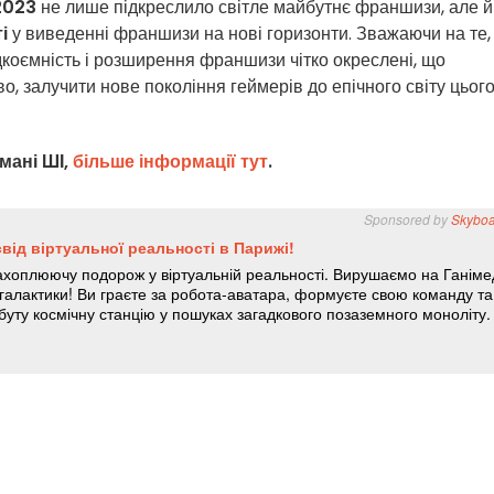
2023
не лише підкреслило світле майбутнє франшизи, але й
і
у виведенні франшизи на нові горизонти. Зважаючи на те,
дкоємність і розширення франшизи чітко окреслені, що
о, залучити нове покоління геймерів до епічного світу цьог
мані ШІ,
більше інформації тут
.