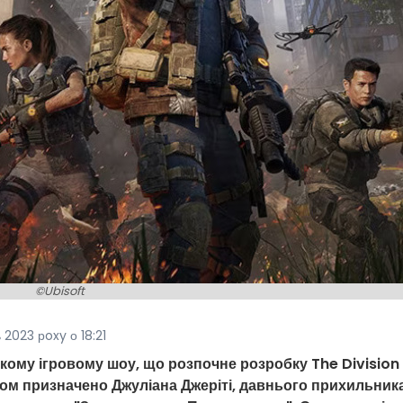
©Ubisoft
2023 рoxy о 18:21
ькому ігровому шоу, що розпочне розробку The Division 
м призначено Джуліана Джеріті, давнього прихильник