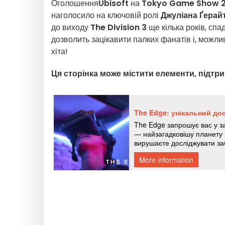
Оголошення
Ubisoft
на
Tokyo Game Show 
наголосило на ключовій ролі
Джуліана Ґерайт
до виходу
The Division 3
ще кілька років, спа
дозволить зацікавити палких фанатів і, можлив
хіта!
Ця сторінка може містити елементи, підтри