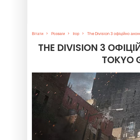
Вітати
Розваги
Ігор
The Division 3 офіційно ан
THE DIVISION 3 ОФІ
TOKYO 