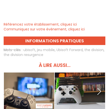
Référencez votre établissement, cliquez ici
Communiquez sur votre évènement, cliquez ici
INFORMATIONS PRATIQUES
Mots-clés :
ubisoft
,
jeu mobile
,
Ubisoft Forward
,
the division
,
the division resurgence
À LIRE AUSSI...