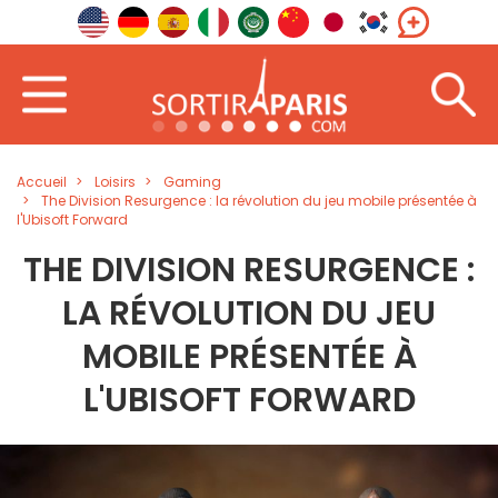
Accueil
Loisirs
Gaming
The Division Resurgence : la révolution du jeu mobile présentée à
l'Ubisoft Forward
THE DIVISION RESURGENCE :
LA RÉVOLUTION DU JEU
MOBILE PRÉSENTÉE À
L'UBISOFT FORWARD