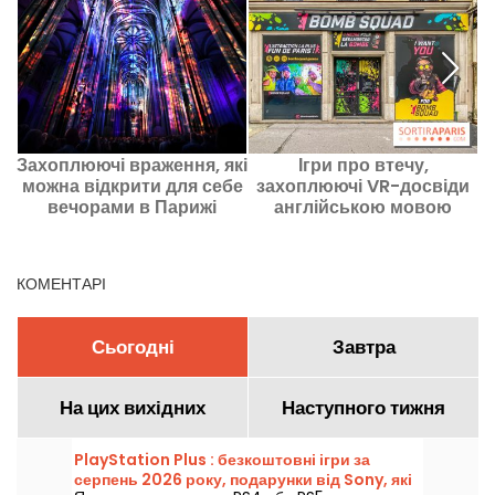
Захоплюючі враження, які
Ігри про втечу,
можна відкрити для себе
захоплюючі VR-досвіди
т
вечорами в Парижі
англійською мовою
я
р
КОМЕНТАРІ
Сьогодні
Завтра
На цих вихідних
Наступного тижня
PlayStation Plus : безкоштовні ігри за
серпень 2026 року, подарунки від Sony, які