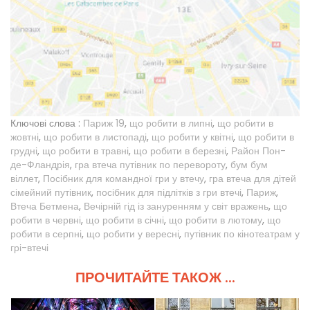
Ключові слова :
Париж 19
,
що робити в липні
,
що робити в
жовтні
,
що робити в листопаді
,
що робити у квітні
,
що робити в
грудні
,
що робити в травні
,
що робити в березні
,
Район Пон-
де-Фландрія
,
гра втеча путівник по перевороту
,
бум бум
віллет
,
Посібник для командної гри у втечу
,
гра втеча для дітей
сімейний путівник
,
посібник для підлітків з гри втечі
,
Париж
,
Втеча Бетмена
,
Вечірній гід із зануренням у світ вражень
,
що
робити в червні
,
що робити в січні
,
що робити в лютому
,
що
робити в серпні
,
що робити у вересні
,
путівник по кінотеатрам у
грі-втечі
ПРОЧИТАЙТЕ ТАКОЖ ...