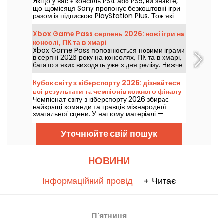
Якщо у вас є консоль PS4 або PS5, ви знаєте,
не варто пропускати
що щомісяця Sony пропонує безкоштовні ігри
разом із підпискою PlayStation Plus. Тож які
ігри доступні безкоштовно у серпні 2026 року?
Ознайомтесь із вибором цього місяця.
Xbox Game Pass серпень 2026: нові ігри на
консолі, ПК та в хмарі
Xbox Game Pass поповнюється новими іграми
в серпні 2026 року на консолях, ПК та в хмарі,
багато з яких виходять уже з дня релізу. Нижче
— основні новинки, які оголосила Microsoft
для підписників сервісу.
Кубок світу з кіберспорту 2026: дізнайтеся
всі результати та чемпіонів кожного фіналу
Чемпіонат світу з кіберспорту 2026 збирає
найкращі команди та гравців міжнародної
змагальної сцени. У нашому матеріалі —
результати фіналів, підсумкові рахунки,
переможці кожного турніру та графік майбутніх
Уточнюйте свій пошук
матчів.
НОВИНИ
Інформаційний провід
+ Читає
П'ятниця