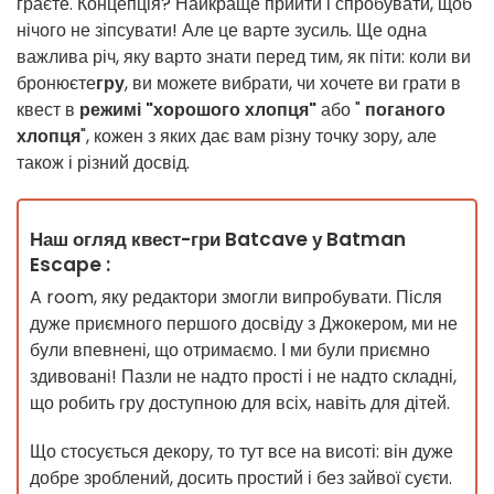
граєте. Концепція? Найкраще прийти і спробувати, щоб
нічого не зіпсувати! Але це варте зусиль. Ще одна
важлива річ, яку варто знати перед тим, як піти: коли ви
бронюєте
гру
, ви можете вибрати, чи хочете ви грати в
квест в
режимі "хорошого хлопця"
або "
поганого
хлопця
", кожен з яких дає вам різну точку зору, але
також і різний досвід.
Наш огляд квест-гри Batcave у Batman
Escape :
A room, яку редактори змогли випробувати. Після
дуже приємного першого досвіду з Джокером, ми не
були впевнені, що отримаємо. І ми були приємно
здивовані! Пазли не надто прості і не надто складні,
що робить гру доступною для всіх, навіть для дітей.
Що стосується декору, то тут все на висоті: він дуже
добре зроблений, досить простий і без зайвої суєти.