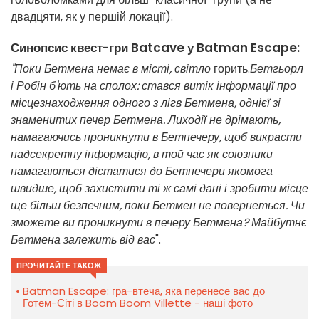
двадцяти, як у першій локації).
Синопсис квест-гри Batcave у Batman Escape:
"Поки Бетмена немає в місті, світло
горить.
Бетгьорл
і Робін б'ють на сполох: стався витік інформації про
місцезнаходження одного з лігв Бетмена, однієї зі
знаменитих печер Бетмена. Лиходії не дрімають,
намагаючись проникнути в Бетпечеру, щоб викрасти
надсекретну інформацію, в той час як союзники
намагаються дістатися до Бетпечери якомога
швидше, щоб захистити ті ж самі дані і зробити місце
ще більш безпечним, поки Бетмен не повернеться. Чи
зможете ви проникнути в печеру Бетмена? Майбутнє
Бетмена залежить від вас
".
ПРОЧИТАЙТЕ ТАКОЖ
Batman Escape: гра-втеча, яка перенесе вас до
Готем-Сіті в Boom Boom Villette - наші фото