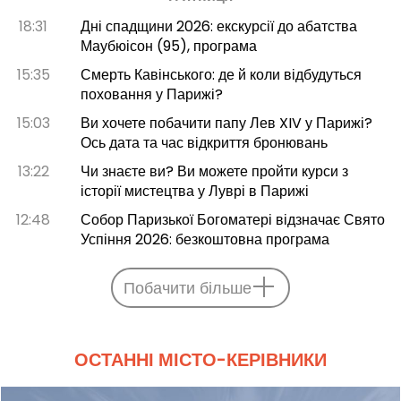
18:31
Дні спадщини 2026: екскурсії до абатства
Маубюісон (95), програма
15:35
Смерть Кавінського: де й коли відбудуться
поховання у Парижі?
15:03
Ви хочете побачити папу Лев XIV у Парижі?
Ось дата та час відкриття бронювань
13:22
Чи знаєте ви? Ви можете пройти курси з
історії мистецтва у Луврі в Парижі
12:48
Собор Паризької Богоматері відзначає Свято
Успіння 2026: безкоштовна програма
Побачити більше
ОСТАННІ МІСТО-КЕРІВНИКИ