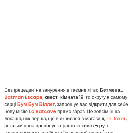
Безпрецедентне занурення в таємне лігво
Бетмена
...
Batman Escape
,
квест-кімната
19-го округу в самому
серці
Бум Бум Віллет
, запрошує вас відкрити для себе
нову місію
La Batcave
прямо зараз. Це зовсім інша
локація, ніж перша, що відкрилася в магазині,
Le Joker
,
оскільки вона пропонує справжню
квест-гру
з
головоломками для більш "класичної" групи (а не