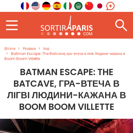
Вітати
Розваги
Ігор
Batman Escape: The Batcave, гра-втеча в лігві Людини-кажана в
Boom Boom Villette
BATMAN ESCAPE: THE
BATCAVE, ГРА-ВТЕЧА В
ЛІГВІ ЛЮДИНИ-КАЖАНА В
BOOM BOOM VILLETTE