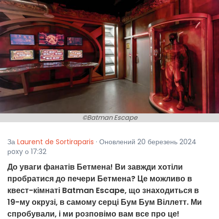
©Batman Escape
За
Laurent de Sortiraparis
· Оновлений 20 березень 2024
рoxy о 17:32
До уваги фанатів Бетмена! Ви завжди хотіли
пробратися до печери Бетмена? Це можливо в
квест-кімнаті Batman Escape, що знаходиться в
19-му окрузі, в самому серці Бум Бум Віллетт. Ми
спробували, і ми розповімо вам все про це!