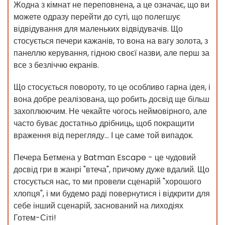
Жодна з кімнат не переповнена, а це означає, що ви
можете одразу перейти до суті, що полегшує
відвідування для маленьких відвідувачів. Що
стосується печери кажанів, то вона на вагу золота, з
панеллю керування, гідною своєї назви, але перш за
все з безліччю екранів.
Що стосується повороту, то це особливо гарна ідея, і
вона добре реалізована, що робить досвід ще більш
захоплюючим. Не чекайте чогось неймовірного, але
часто буває достатньо дрібниць, щоб покращити
враження від перегляду... І це саме той випадок.
Печера Бетмена у Batman Escape - це чудовий
досвід гри в жанрі "втеча", причому дуже вдалий. Що
стосується нас, то ми провели сценарій "хорошого
хлопця", і ми будемо раді повернутися і відкрити для
себе інший сценарій, заснований на лиходіях
Готем-Сіті!