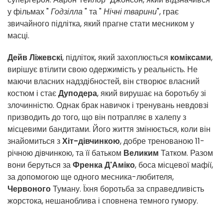
у фільмах "
Годзілла
" та "
Нічні тварини
", грає
звичайного підлітка, який прагне стати месником у
масці.
Дейв Ліжевскі
, підліток, який захоплюється
коміксами
,
вирішує втілити свою одержимість у реальність. Не
маючи власних надздібностей, він створює власний
костюм і стає
Дуподера
, який вирушає на боротьбу зі
злочинністю. Однак брак навичок і тренувань невдовзі
призводить до того, що він потрапляє в халепу з
місцевими бандитами. Його життя змінюється, коли він
знайомиться з
Хіт-дівчинкою
, добре тренованою 11-
річною дівчинкою, та її батьком
Великим
Татком. Разом
вони беруться за
Френка Д'Аміко
, боса місцевої мафії,
за допомогою ще одного месника-любителя,
Червоного
Туману. Їхня боротьба за справедливість
жорстока, нешаноблива і сповнена темного гумору.