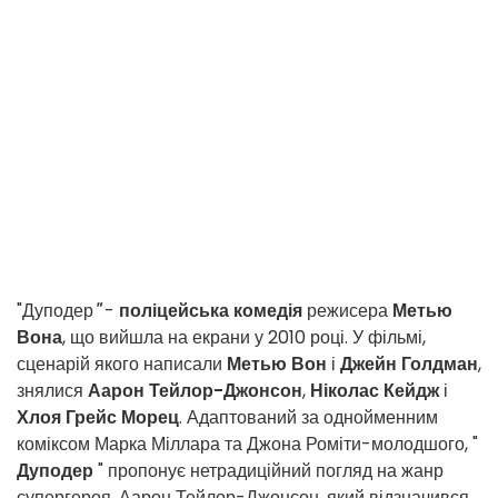
"Дуподер
"
-
поліцейська
комедія
режисера
Метью
Вона
, що вийшла на екрани у 2010 році. У фільмі,
сценарій якого написали
Метью Вон
і
Джейн Голдман
,
знялися
Аарон Тейлор-Джонсон
,
Ніколас Кейдж
і
Хлоя Грейс Морец
. Адаптований за однойменним
коміксом Марка Міллара та Джона Роміти-молодшого, "
Дуподер
" пропонує нетрадиційний погляд на жанр
супергероя. Аарон Тейлор-Джонсон, який відзначився