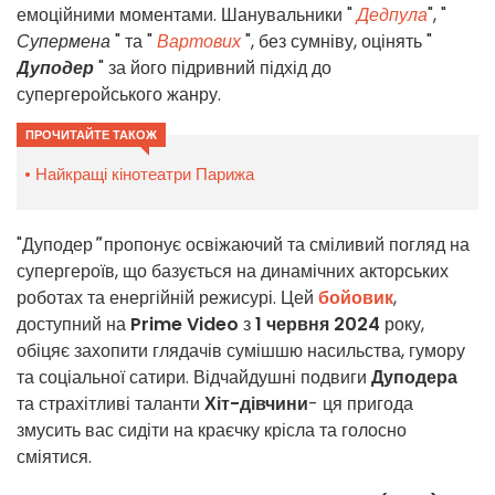
емоційними моментами. Шанувальники "
Дедпула
", "
Супермена
" та "
Вартових
", без сумніву, оцінять "
Дуподер
" за його підривний підхід до
супергеройського жанру.
ПРОЧИТАЙТЕ ТАКОЖ
Найкращі кінотеатри Парижа
"Дуподер
"
пропонує освіжаючий та сміливий погляд на
супергероїв, що базується на динамічних акторських
роботах та енергійній режисурі. Цей
бойовик
,
доступний на
Prime Video
з
1 червня 2024
року,
обіцяє захопити глядачів сумішшю насильства, гумору
та соціальної сатири. Відчайдушні подвиги
Дуподера
та страхітливі таланти
Хіт-дівчини
- ця пригода
змусить вас сидіти на краєчку крісла та голосно
сміятися.