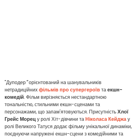
"Дуподер
"
орієнтований на шанувальників
нетрадиційних
фільмів про супергероїв
та
екшн-
комедій
. Фільм вирізняється нестандартною
тональністю, стильними екшн-сценами та
персонажами, що запам'ятовуються. Присутність
Хлої
Грейс Морец
у ролі Хіт-дівчини та
Ніколаса Кейджа
у
ролі Великого Татуся додає фільму унікальної динаміки,
поєднуючи напружені екшн-сцени з комедійними та