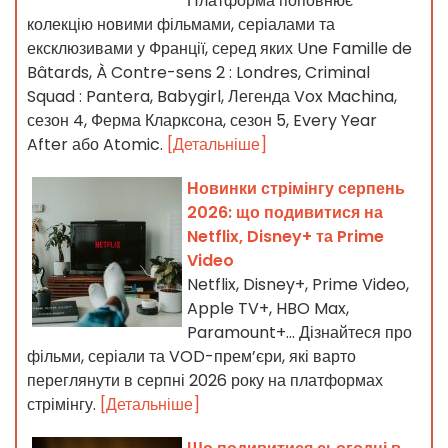
Платформа поповнює
колекцію новими фільмами, серіалами та
ексклюзивами у Франції, серед яких Une Famille de
Bâtards, À Contre-sens 2 : Londres, Criminal
Squad : Pantera, Babygirl, Легенда Vox Machina,
сезон 4, Ферма Кларксона, сезон 5, Every Year
After або Atomic.
[Детальніше]
Новинки стрімінгу серпень
2026: що подивитися на
Netflix, Disney+ та Prime
Video
Netflix, Disney+, Prime Video,
Apple TV+, HBO Max,
Paramount+… Дізнайтеся про
фільми, серіали та VOD-прем’єри, які варто
переглянути в серпні 2026 року на платформах
стрімінгу.
[Детальніше]