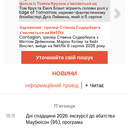
фільм із Томом Крузом з'являється на
Том Круз та Емілі Блант зіграють головні ролі у
Netflix
Edge of Tomorrow, науково-фантастичному
блокбастері Дуга Лаймена, який із 6 серпня
2026 року буде доступний на Netflix.
Зараження : трилер Стівена Содерберга
з'являється на Netflix
Contagion, трилер Стівена Содерберга з
Меттом Деймоном, Маріон Котіяр та Кейт
Вінслет, вийде на Netflix 6 серпня 2026 року.
Уточнюйте свій пошук
НОВИНИ
Інформаційний провід
+ Читає
П'ятниця
18:31
Дні спадщини 2026: екскурсії до абатства
Маубюісон (95), програма