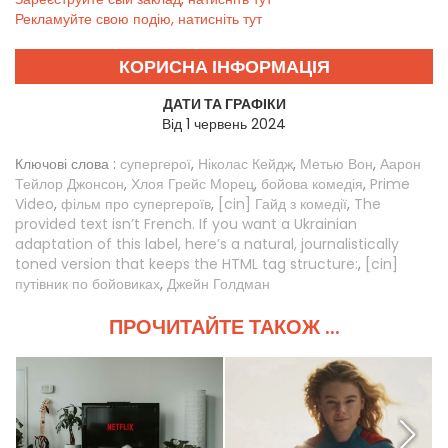
Рекламуйте свою подію, натисніть тут
КОРИСНА ІНФОРМАЦІЯ
ДАТИ ТА ГРАФІКИ
Від 1 червень 2024
Ключові слова :
супергерої
,
Ніколас Кейдж
,
Метью Вон
,
Аарон
Тейлор Джонсон
,
Хлоя Грейс Морец
,
бойова комедія
,
Prime
Video
,
фільм про супергероїв
,
[cin] Гайд з комедії
,
The
provided text isn’t French. If you want a Ukrainian
adaptation of this label, here’s a natural, journalistically
toned version that keeps the HTML tag structure:
,
[cin]
путівник по бойовиках
,
Джейн Голдман
ПРОЧИТАЙТЕ ТАКОЖ ...