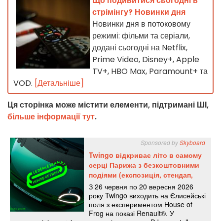
Що подивитися сьогодні в
стрімінгу? Новинки дня
Новинки дня в потоковому
режимі: фільми та серіали,
додані сьогодні на Netflix,
Prime Video, Disney+, Apple
TV+, HBO Max, Paramount+ та
VOD.
[Детальніше]
Ця сторінка може містити елементи, підтримані ШІ,
більше інформації тут
.