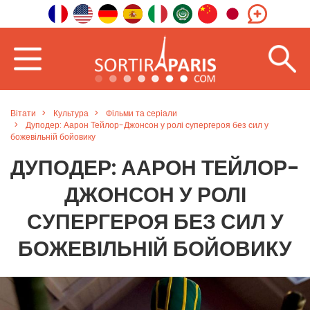
Вітати
Культура
Фільми та серіали
Дуподер: Аарон Тейлор-Джонсон у ролі супергероя без сил у
божевільній бойовику
ДУПОДЕР: ААРОН ТЕЙЛОР-
ДЖОНСОН У РОЛІ
СУПЕРГЕРОЯ БЕЗ СИЛ У
БОЖЕВІЛЬНІЙ БОЙОВИКУ