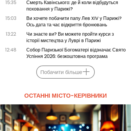
15:35
Смерть Кавінського: де й коли відбудуться
поховання у Парижі?
15:03
Ви хочете побачити папу Лев XIV у Парижі?
Ось дата та час відкриття бронювань
13:22
Чи знаєте ви? Ви можете пройти курси з
історії мистецтва у Луврі в Парижі
12:48
Собор Паризької Богоматері відзначає Свято
Успіння 2026: безкоштовна програма
Побачити більше
ОСТАННІ МІСТО-КЕРІВНИКИ