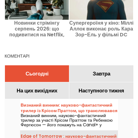
Новинки стрімінгу
Супергероїня у кіно: Міллі
серпень 2026: що
Аллок виконає роль Кара
2
подивитися на Netflix,
Зор-Ель у фільмі DC
Disney+ та Prime Video
п
КОМЕНТАРІ
Сьогодні
Завтра
На цих вихідних
Наступного тижня
Визнаний винним: науково-фантастичний
трилер із Крісом Праттом, що транслювався
Визнаний винним, науково-фантастичний
на Canal+
трилер за участі Крісом Праттом та Ребеккою
Фергюсон — його покажуть на Canal+ у
п’ятницю 7 серпня 2026 року о 21:06.
Edge of Tomorrow : науково-фантастичний