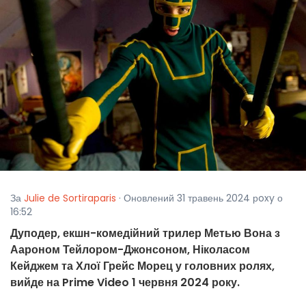
За
Julie de Sortiraparis
· Оновлений 31 травень 2024 рoxy о
16:52
Дуподер, екшн-комедійний трилер Метью Вона з
Аароном Тейлором-Джонсоном, Ніколасом
Кейджем та Хлої Грейс Морец у головних ролях,
вийде на Prime Video 1 червня 2024 року.