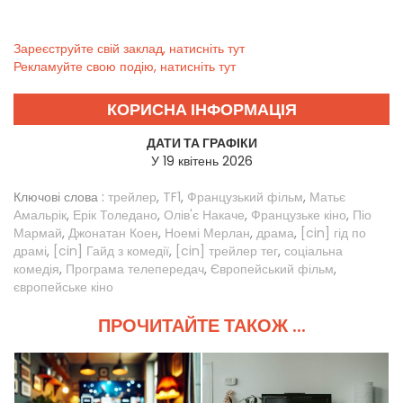
Зареєструйте свій заклад, натисніть тут
Рекламуйте свою подію, натисніть тут
КОРИСНА ІНФОРМАЦІЯ
ДАТИ ТА ГРАФІКИ
У 19 квітень 2026
Ключові слова :
трейлер
,
TF1
,
Французький фільм
,
Матьє
Амальрік
,
Ерік Толедано
,
Олів'є Накаче
,
Французьке кіно
,
Піо
Мармай
,
Джонатан Коен
,
Ноемі Мерлан
,
драма
,
[cin] гід по
драмі
,
[cin] Гайд з комедії
,
[cin] трейлер тег
,
соціальна
комедія
,
Програма телепередач
,
Європейський фільм
,
європейське кіно
ПРОЧИТАЙТЕ ТАКОЖ ...