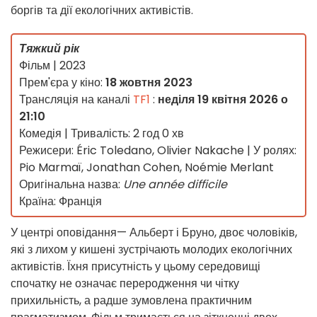
боргів та дії екологічних активістів.
Тяжкий рік
Фільм | 2023
Прем'єра у кіно:
18 жовтня 2023
Трансляція на каналі
TF1
:
неділя 19 квітня 2026 о
21:10
Комедія | Тривалість: 2 год 0 хв
Режисери: Éric Toledano, Olivier Nakache | У ролях:
Pio Marmaï, Jonathan Cohen, Noémie Merlant
Оригінальна назва:
Une année difficile
Країна: Франція
У центрі оповідання— Альберт і Бруно, двоє чоловіків,
які з лихом у кишені зустрічають молодих екологічних
активістів. Їхня присутність у цьому середовищі
спочатку не означає переродження чи чітку
прихильність, а радше зумовлена практичним