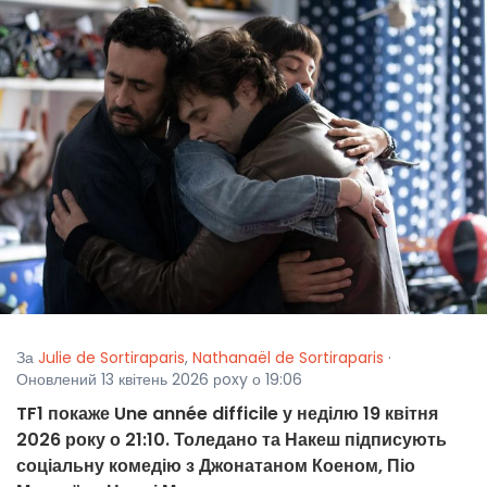
За
Julie de Sortiraparis
,
Nathanaël de Sortiraparis
·
Оновлений 13 квітень 2026 рoxy о 19:06
TF1 покаже Une année difficile у неділю 19 квітня
2026 року о 21:10. Толедано та Накеш підписують
соціальну комедію з Джонатаном Коеном, Піо