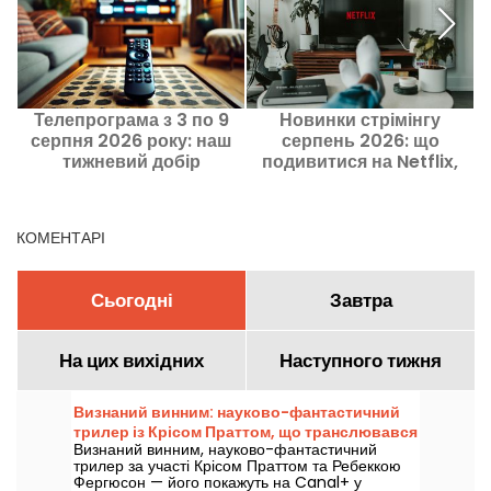
Телепрограма з 3 по 9
Новинки стрімінгу
серпня 2026 року: наш
серпень 2026: що
тижневий добір
подивитися на Netflix,
Ж
Disney+ та Prime Video
КОМЕНТАРІ
Сьогодні
Завтра
На цих вихідних
Наступного тижня
Визнаний винним: науково-фантастичний
трилер із Крісом Праттом, що транслювався
Визнаний винним, науково-фантастичний
на Canal+
трилер за участі Крісом Праттом та Ребеккою
Фергюсон — його покажуть на Canal+ у