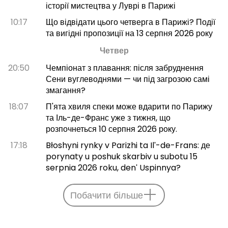
історії мистецтва у Луврі в Парижі
10:17
Що відвідати цього четверга в Парижі? Події
та вигідні пропозиції на 13 серпня 2026 року
Четвер
20:50
Чемпіонат з плавання: після забруднення
Сени вуглеводнями — чи під загрозою самі
змагання?
18:07
П'ята хвиля спеки може вдарити по Парижу
та Іль-де-Франс уже з тижня, що
розпочнеться 10 серпня 2026 року.
17:18
Błoshyni rynky v Parizhi ta Ilʹ-de-Frans: де
porynaty u poshuk skarbiv u subotu 15
serpnia 2026 roku, denʹ Uspinnya?
Побачити більше