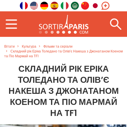
Вітати
Культура
Фільми та серіали
Складний рік Еріка Толедано та Олів’є Накеша з Джонатаном Коеном
та Піо Мармай на TF1
СКЛАДНИЙ РІК ЕРІКА
ТОЛЕДАНО ТА ОЛІВ’Є
НАКЕША З ДЖОНАТАНОМ
КОЕНОМ ТА ПІО МАРМАЙ
НА TF1