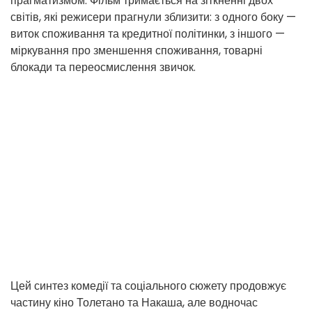
прагматизмом. Фільм тримається на зіткненні двох
світів, які режисери прагнули зблизити: з одного боку —
виток споживання та кредитної політинки, з іншого —
міркування про зменшення споживання, товарні
блокади та переосмислення звичок.
Цей синтез комедії та соціального сюжету продовжує
частину кіно Толетано та Накаша, але водночас