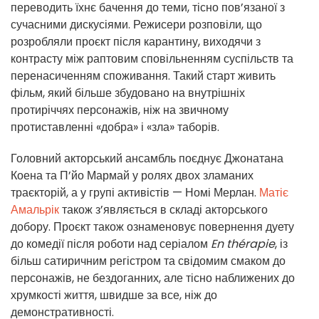
переводить їхнє бачення до теми, тісно пов’язаної з
сучасними дискусіями. Режисери розповіли, що
розробляли проєкт після карантину, виходячи з
контрасту між раптовим сповільненням суспільств та
перенасиченням споживання. Такий старт живить
фільм, який більше збудовано на внутрішніх
протиріччях персонажів, ніж на звичному
протиставленні «добра» і «зла» таборів.
Головний акторський ансамбль поєднує Джонатана
Коена та П’йо Мармай у ролях двох зламаних
траєкторій, а у групі активістів — Номі Мерлан.
Матіє
Амальрік
також з’являється в складі акторського
добору. Проєкт також ознаменовує повернення дуету
до комедії після роботи над серіалом
En thérapie
, із
більш сатиричним регістром та свідомим смаком до
персонажів, не бездоганних, але тісно наближених до
хрумкості життя, швидше за все, ніж до
демонстративності.