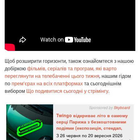
Щоб розширити горизонти, також ознайомтеся з нашою
добіркою
фільмів, серіалів та програм, які варто
переглянути на телебаченні цього тижня
, нашим гідом
по
прем’єрах на всіх платформах
та сьогоднішнім
вибором
Що подивитися сьогодні у стрімінгу
.