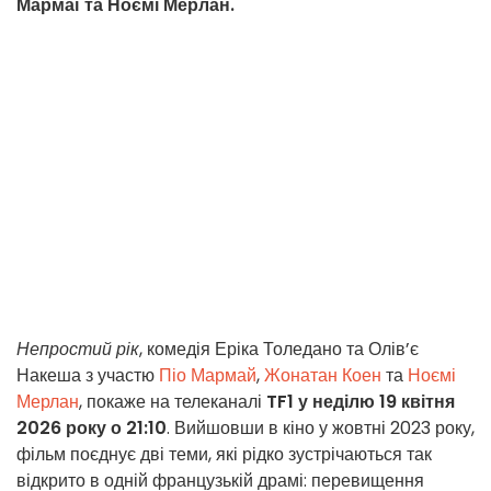
Мармаї та Ноємі Мерлан.
Непростий рік
, комедія Еріка Толедано та Олів’є
Накеша з участю
Піо Мармай
,
Жонатан Коен
та
Ноємі
Мерлан
, покаже на телеканалі
TF1 у неділю 19 квітня
2026 року о 21:10
. Вийшовши в кіно у жовтні 2023 року,
фільм поєднує дві теми, які рідко зустрічаються так
відкрито в одній французькій драмі: перевищення