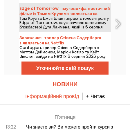
п’ятницю 7 серпня 2026 року о 21:06.
Edge of Tomorrow : науково-фантастичний
фільм із Томом Крузом з'являється на
Том Круз та Емілі Блант зіграють головні ролі у
Netflix
Edge of Tomorrow, науково-фантастичному
блокбастері Дуга Лаймена, який із 6 серпня
2026 року буде доступний на Netflix.
Зараження : трилер Стівена Содерберга
з'являється на Netflix
Contagion, трилер Стівена Содерберга з
Меттом Деймоном, Маріон Котіяр та Кейт
Вінслет, вийде на Netflix 6 серпня 2026 року.
Уточнюйте свій пошук
НОВИНИ
Інформаційний провід
+ Читає
П'ятниця
13:22
Чи знаєте ви? Ви можете пройти курси з