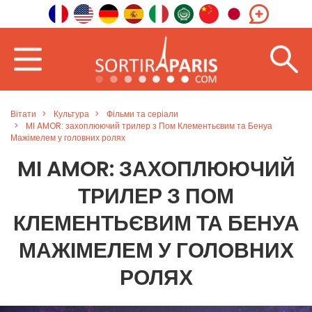
Вітати
Культура
Фільми та серіали
MI AMOR: захоплюючий трилер з Пом Клементьєвим та Бенуа
Мажімелем у головних ролях
MI AMOR: ЗАХОПЛЮЮЧИЙ
ТРИЛЕР З ПОМ
КЛЕМЕНТЬЄВИМ ТА БЕНУА
МАЖІМЕЛЕМ У ГОЛОВНИХ
РОЛЯХ