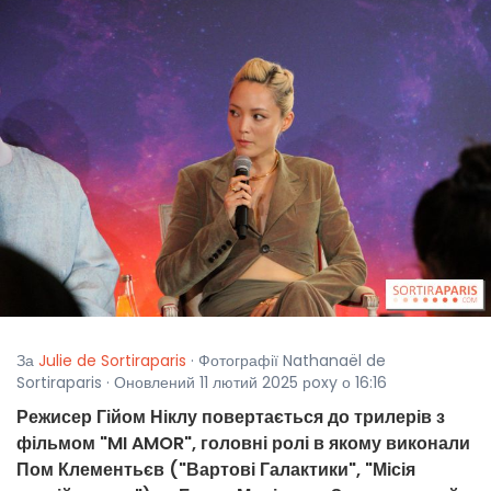
За
Julie de Sortiraparis
· Фотографії Nathanaël de
Sortiraparis · Оновлений 11 лютий 2025 рoxy о 16:16
Режисер Гійом Ніклу повертається до трилерів з
фільмом "MI AMOR", головні ролі в якому виконали
Пом Клементьєв ("Вартові Галактики", "Місія