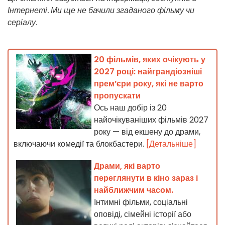
Інтернеті. Ми ще не бачили згаданого фільму чи
серіалу.
20 фільмів, яких очікують у
2027 році: найграндіозніші
прем’єри року, які не варто
пропускати
Ось наш добір із 20
найочікуваніших фільмів 2027
року — від екшену до драми,
включаючи комедії та блокбастери.
[Детальніше]
Драми, які варто
переглянути в кіно зараз і
найближчим часом.
Інтимні фільми, соціальні
оповіді, сімейні історії або