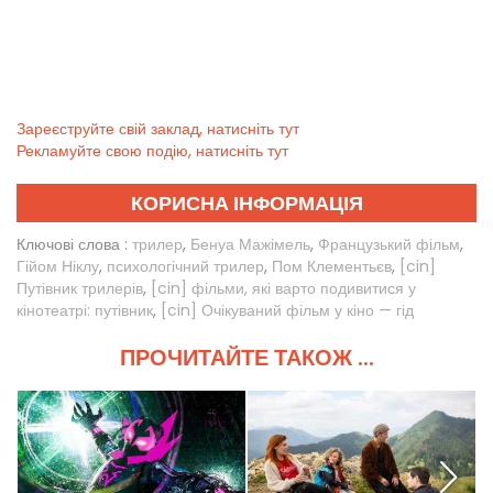
Зареєструйте свій заклад, натисніть тут
Рекламуйте свою подію, натисніть тут
КОРИСНА ІНФОРМАЦІЯ
Ключові слова :
трилер
,
Бенуа Мажімель
,
Французький фільм
,
Гійом Ніклу
,
психологічний трилер
,
Пом Клементьєв
,
[cin]
Путівник трилерів
,
[cin] фільми, які варто подивитися у
кінотеатрі: путівник
,
[cin] Очікуваний фільм у кіно — гід
ПРОЧИТАЙТЕ ТАКОЖ ...