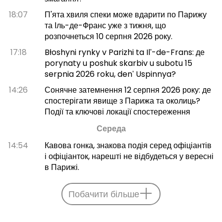
18:07
П'ята хвиля спеки може вдарити по Парижу
та Іль-де-Франс уже з тижня, що
розпочнеться 10 серпня 2026 року.
17:18
Błoshyni rynky v Parizhi ta Ilʹ-de-Frans: де
porynaty u poshuk skarbiv u subotu 15
serpnia 2026 roku, denʹ Uspinnya?
14:26
Сонячне затемнення 12 серпня 2026 року: де
спостерігати явище з Парижа та околиць?
Події та ключові локації спостереження
Середа
14:54
Кавова гонка, знакова подія серед офіціантів
і офіціанток, нарешті не відбудеться у вересні
в Парижі.
Побачити більше