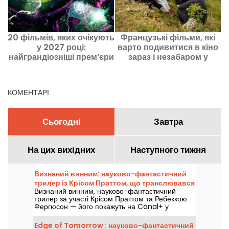
20 фільмів, яких очікують
Французькі фільми, які
у 2027 році:
варто подивитися в кіно
п
найграндіозніші прем’єри
зараз і незабаром у
року, які не варто
прокаті
пропускати
КОМЕНТАРІ
Сьогодні
Завтра
На цих вихідних
Наступного тижня
Визнаний винним: науково-фантастичний
трилер із Крісом Праттом, що транслювався
Визнаний винним, науково-фантастичний
на Canal+
трилер за участі Крісом Праттом та Ребеккою
Фергюсон — його покажуть на Canal+ у
п’ятницю 7 серпня 2026 року о 21:06.
Edge of Tomorrow : науково-фантастичний