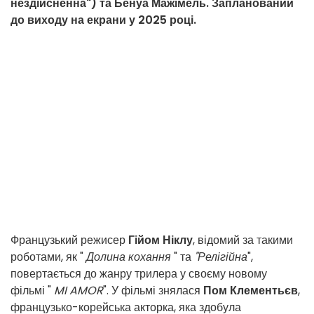
нездійсненна") та Бенуа Мажімель. Запланований
до виходу на екрани у 2025 році.
Французький режисер
Гійом Ніклу
, відомий за такими
роботами, як "
Долина кохання
" та
"Релігійна
",
повертається до жанру трилера у своєму новому
фільмі "
MI AMOR
". У фільмі знялася
Пом Клементьєв
,
французько-корейська акторка, яка здобула