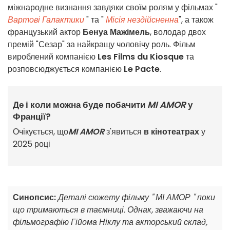
міжнародне визнання завдяки своїм ролям у фільмах "
Вартові Галактики
" та "
Місія нездійсненна
", а також
французький актор
Бенуа Мажімель
, володар двох
премій "Сезар" за найкращу чоловічу роль. Фільм
вироблений компанією
Les Films du Kiosque
та
розповсюджується компанією
Le Pacte
.
Де і коли можна буде побачити
MI AMOR
у
Франції?
Очікується, що
MI AMOR
з'явиться
в кінотеатрах
у
2025 році
Синопсис:
Деталі сюжету фільму "
МІ АМОР
" поки
що тримаються в таємниці. Однак, зважаючи на
фільмографію Гійома Ніклу та акторський склад,