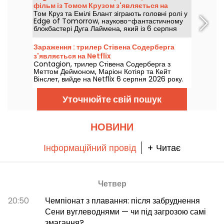
фільм із Томом Крузом з'являється на
Том Круз та Емілі Блант зіграють головні ролі у
Netflix
Edge of Tomorrow, науково-фантастичному
блокбастері Дуга Лаймена, який із 6 серпня
2026 року буде доступний на Netflix.
Зараження : трилер Стівена Содерберга
з'являється на Netflix
Contagion, трилер Стівена Содерберга з
Меттом Деймоном, Маріон Котіяр та Кейт
Вінслет, вийде на Netflix 6 серпня 2026 року.
Уточнюйте свій пошук
НОВИНИ
Інформаційний провід
+ Читає
Четвер
20:50
Чемпіонат з плавання: після забруднення
Сени вуглеводнями — чи під загрозою самі
змагання?