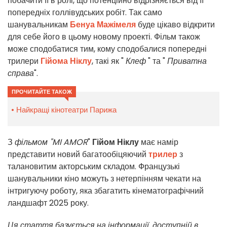
побачити її в ролі, що потенційно відрізняється від її
попередніх голлівудських робіт. Так само
шанувальникам
Бенуа Мажімеля
буде цікаво відкрити
для себе його в цьому новому проекті. Фільм також
може сподобатися тим, кому сподобалися попередні
трилери
Гійома Ніклу
, такі як "
Клеф
" та "
Приватна
справа
".
ПРОЧИТАЙТЕ ТАКОЖ
Найкращі кінотеатри Парижа
З
фільмом "MI AMOR
"
Гійом Ніклу
має намір
представити новий багатообіцяючий
трилер
з
талановитим акторським складом. Французькі
шанувальники кіно можуть з нетерпінням чекати на
інтригуючу роботу, яка збагатить кінематографічний
ландшафт 2025 року.
Ця стаття базується на інформації, доступній в