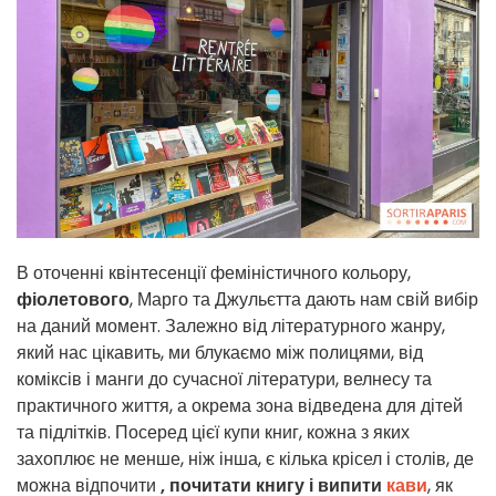
В оточенні квінтесенції феміністичного кольору,
фіолетового
, Марго та Джульєтта дають нам свій вибір
на даний момент. Залежно від літературного жанру,
який нас цікавить, ми блукаємо між полицями, від
коміксів і манги до сучасної літератури, велнесу та
практичного життя, а окрема зона відведена для дітей
та підлітків. Посеред цієї купи книг, кожна з яких
захоплює не менше, ніж інша, є кілька крісел і столів, де
можна відпочити
, почитати книгу і випити
кави
, як