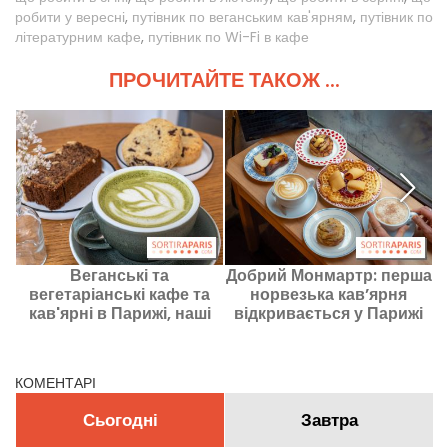
робити у вересні
,
путівник по веганським кав'ярням
,
путівник по
літературним кафе
,
путівник по Wi-Fi в кафе
ПРОЧИТАЙТЕ ТАКОЖ ...
Веганські та
Добрий Монмартр: перша
вегетаріанські кафе та
норвезька кав’ярня
кав'ярні в Парижі, наші
відкривається у Парижі
у
улюблені адреси
п
КОМЕНТАРІ
Сьогодні
Завтра