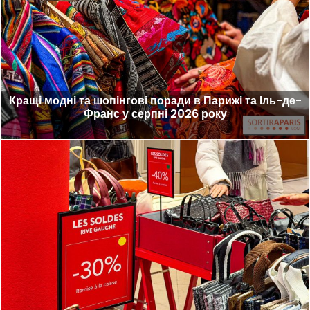
Кращі модні та шопінгові поради в Парижі та Іль-де-
Франс у серпні 2026 року