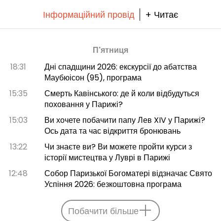
Інформаційний провід
+ Читає
П'ятниця
18:31
Дні спадщини 2026: екскурсії до абатства
Маубюісон (95), програма
15:35
Смерть Кавінського: де й коли відбудуться
поховання у Парижі?
15:03
Ви хочете побачити папу Лев XIV у Парижі?
Ось дата та час відкриття бронювань
13:22
Чи знаєте ви? Ви можете пройти курси з
історії мистецтва у Луврі в Парижі
12:48
Собор Паризької Богоматері відзначає Свято
Успіння 2026: безкоштовна програма
Побачити більше