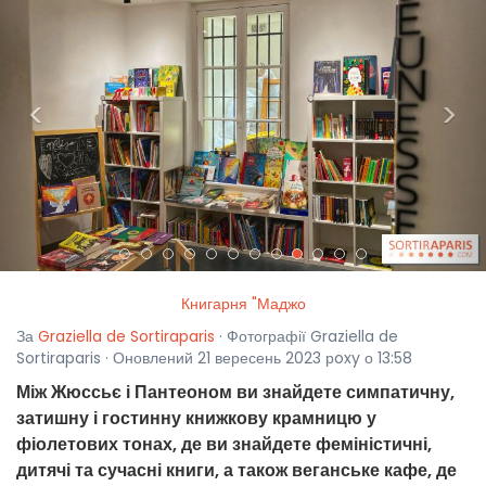
<
>
Книгарня "Маджо
За
Graziella de Sortiraparis
· Фотографії Graziella de
Sortiraparis · Оновлений 21 вересень 2023 рoxy о 13:58
Між Жюссьє і Пантеоном ви знайдете симпатичну,
затишну і гостинну книжкову крамницю у
фіолетових тонах, де ви знайдете феміністичні,
дитячі та сучасні книги, а також веганське кафе, де