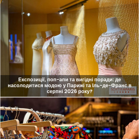
Експозиції, поп-апи та вигідні поради: де
насолодитися модою у Парижі та Іль-де-Франс в
серпні 2026 року?