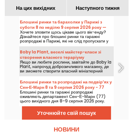
На цих вихідних
Наступного тижня
Блошині ринки та барахолки у Парижі з
суботи 8 по неділю 9 серпня 2026 року —
Хочете зловити щось цікаве цього вік-енду?
програма вихідних
Дізнайтеся про блошині ринки та гаражні
розпродажі в Парижі, які не слід пропускати у
суботу 8 та неділю 9 серпня 2026 року, аби
урвати багато вигідних пропозицій.
Boby la Plant, веселі майстер-класи зі
створення власного тераріуму
Якщо ви любите рослини, завітайте до Boby la
Plant, напрочуд доброзичливого магазину, де
ви зможете створити власний мініатюрний
тропічний сад і забрати його з собою додому
на веселих майстер-класах!
Блошині ринки та розпродажі на подвір’ях у
Сен‑Е‑Марн 8 та 9 серпня 2026 року - 77
Блошині ринки та гаражні розпродажі
оживляють департамент Сен-Е-Марн (77)
цього вихідного дня 8–9 серпня 2026 року.
Подаємо огляд запланованих подій, що
чекають на вас!
Уточнюйте свій пошук
НОВИНИ