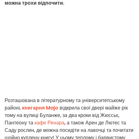
можна трохи відпочити.
Розташована в літературному та університетському
районі,
книгарня Majo
відкрила свої двері майже рік
тому на вулиці Буланже, за два кроки від Жюссьє,
Пантеону та
кафе Ренара
, а також Арен де Лютес та
Саду рослин, де можна посидіти на лавочці та почитати
щойно куплену книгу! У цьому теплому і барвистому