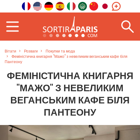
Вітати
Розваги
Покупки та мода
Феміністична книгарня "Мажо" з невеликим веганським кафе біля
Пантеону
ФЕМІНІСТИЧНА КНИГАРНЯ
"МАЖО" З НЕВЕЛИКИМ
ВЕГАНСЬКИМ КАФЕ БІЛЯ
ПАНТЕОНУ