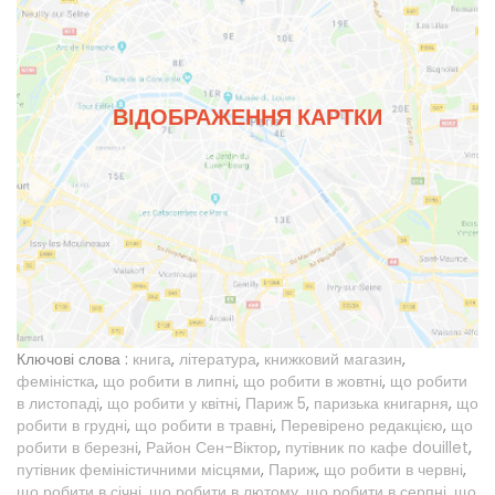
ВІДОБРАЖЕННЯ КАРТКИ
Ключові слова :
книга
,
література
,
книжковий магазин
,
феміністка
,
що робити в липні
,
що робити в жовтні
,
що робити
в листопаді
,
що робити у квітні
,
Париж 5
,
паризька книгарня
,
що
робити в грудні
,
що робити в травні
,
Перевірено редакцією
,
що
робити в березні
,
Район Сен-Віктор
,
путівник по кафе douillet
,
путівник феміністичними місцями
,
Париж
,
що робити в червні
,
що робити в січні
,
що робити в лютому
,
що робити в серпні
,
що