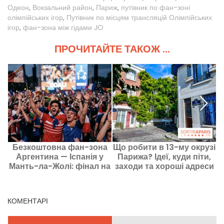
Одеон
,
Вокзальний район
,
Париж
,
путівник по фан-зоні
олімпійських ігор
,
Путівник по місцям трансляцій Олімпійських
ігор
,
фан-зона між гідами JO
ПРОЧИТАЙТЕ ТАКОЖ ...
Безкоштовна фан-зона
Що робити в 13-му окрузі
Аргентина — Іспанія у
Парижа? Ідеї, куди піти,
Манть-ла-Жолі: фінал на
заходи та хороші адреси
великому екрані
КОМЕНТАРІ