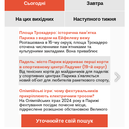
Сьогодні
Завтра
На цих вихідних
Наступного тижня
Площа Трокадеро: історична пам'ятка
Парижа з видом на Ейфелеву вежу
Розташована в 16-му окрузі, площа Трокадеро
оточена численними пам'ятниками та
культурними закладами. Вона приваблює
туристів і постійних парижан завдяки
неперевершеному виду на Ейфелеву вежу.
Падель: місто Париж відкриває перші корти
в спортивному центрі Ладумег (19-й округ)
Від тенісних кортів до майданчиків для паделів:
у спортивних центрах Парижа з'являється
новий об'єкт для любителів ракеткового спорту,
який незабаром відкриється.
Олімпійські ігри: чому фехтувальників
прикріплюють електричним тросом?
На Олімпійських іграх 2024 року в Парижі
фехтування посідає почесне місце,
підкреслене розкішною обстановкою Великого
палацу. І якщо вам цікаво, чому фехтувальники
прикріплені за допомогою електричних кабелів,
Уточнюйте свій пошук
ми можемо вам все пояснити!