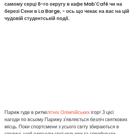
самому серці 6-го округу в кафе Mab'Café чи на
березі Сени в La Barge, - ось що чекає на вас на цій
чудовій студентській події.
Париж гуде в ритмі
літніх Олімпійських
ігор! З цієї
нагоди по всьому Парижу з'являється безліч святкових
місць. Поки спортсмени з усього світу збираються в
столиці, щоб одягнути свої кольори та спробувати