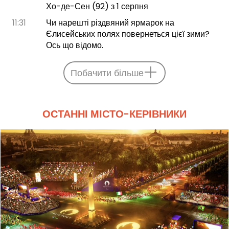
Хо-де-Сен (92) з 1 серпня
11:31
Чи нарешті різдвяний ярмарок на
Єлисейських полях повернеться цієї зими?
Ось що відомо.
Побачити більше
ОСТАННІ МІСТО-КЕРІВНИКИ