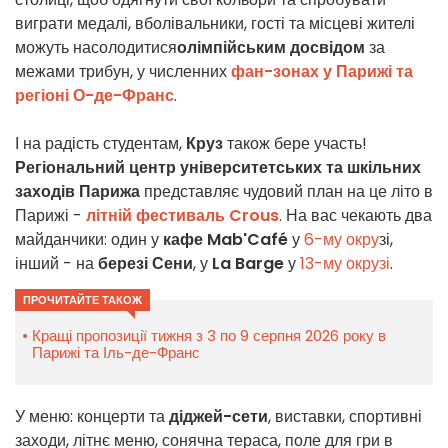
виграти медалі, вболівальники, гості та місцеві жителі
можуть насолодитися
олімпійським досвідом
за
межами трибун, у численних
фан-зонах у Парижі та
регіоні О-де-Франс
.
І на радість студентам,
Круз
також бере участь!
Регіональний центр університетських та шкільних
заходів Парижа
представляє чудовий план на це літо в
Парижі -
літній фестиваль Crous
. На вас чекають два
майданчики: один у
кафе Mab'Café
у
6-му окру
зі,
інший - на
березі Сени
, у
La Barge
у
13-му окрузі
.
ПРОЧИТАЙТЕ ТАКОЖ
Кращі пропозиції тижня з 3 по 9 серпня 2026 року в
Парижі та Іль-де-Франс
У меню: концерти та
діджей-сети
, виставки, спортивні
заходи, літнє меню, сонячна тераса, поле для гри в