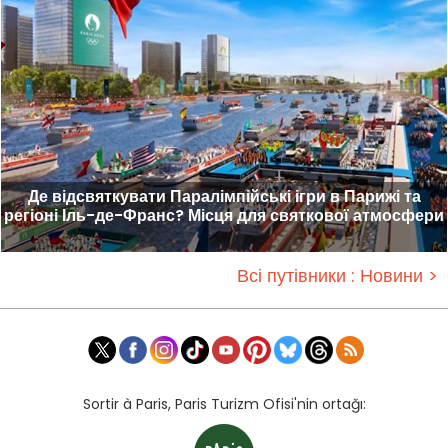
Де відсвяткувати Паралімпійські ігри в Парижі та
регіоні Іль-де-Франс? Місця для святкової атмосфери
Всі путівники : Новини >
Sortir à Paris, Paris Turizm Ofisi'nin ortağı: