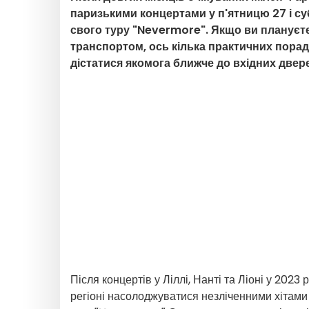
паризькими концертами у п'ятницю 27 і су
свого туру "Nevermore". Якщо ви плануєт
транспортом, ось кілька практичних порад,
дістатися якомога ближче до вхідних двер
Після концертів у Ліллі, Нанті та Ліоні у 202
регіоні насолоджуватися незліченними хітами 