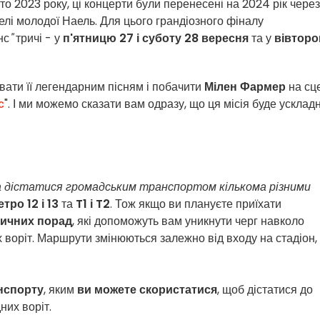
іто 2023 року, ці концерти були перенесені на 2024 рік через
елі молодої Наель. Для цього грандіозного фіналу
нс
"
тричі - у
п'ятницю 27 і суботу 28 вересня
та у
вівторок
вати її легендарним пісням і побачити
Мілен Фармер
на сце
с
". І ми можемо сказати вам одразу, що ця місія буде усклад
а дістатися громадським транспортом кількома різними
етро 12 і 13
та
T1 і T2
. Тож якщо ви плануєте приїхати
тичних порад
, які допоможуть вам уникнути черг навколо
х воріт. Маршрути змінюються залежно від входу на стадіон,
нспорту
, яким
ви можете скористатися
, щоб дістатися до
них воріт.