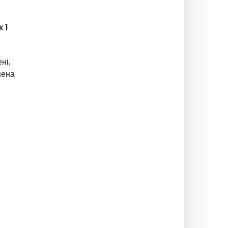
 1
ні,
нена