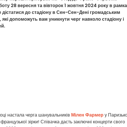
боту 28 вересня та вівторок 1 жовтня 2024 року в рамк
е дістатися до стадіону в Сен-Сен-Дені громадським
 які допоможуть вам уникнути черг навколо стадіону і
ей.
3 році настала черга шанувальників
Мілен Фармер
у Паризьк
французької зірки! Співачка дасть заключні концерти свого