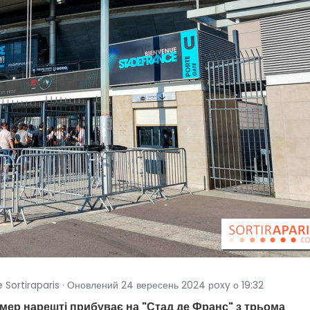
e Sortiraparis · Оновлений 24 вересень 2024 рoxy о 19:32
рмер нарешті прибуває на "Стад де Франс" з трьома