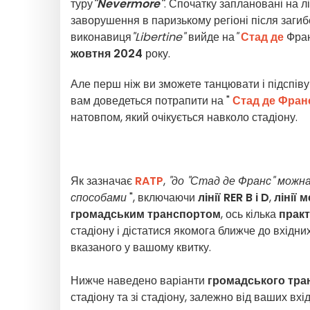
туру
"Nevermore"
. Спочатку заплановані на л
заворушення в паризькому регіоні після загиб
виконавиця
"Libertine"
вийде на
"
Стад де
Фра
жовтня 2024
року.
Але перш ніж ви зможете танцювати і підспіву
вам доведеться потрапити на "
Стад де Фран
натовпом, який очікується навколо стадіону.
Як зазначає
RATP
,
"до "Стад де Франс" можн
способами
", включаючи
лінії RER B і D
,
лінії м
громадським транспортом
, ось кілька
прак
стадіону і дістатися якомога ближче до вхідни
вказаного у вашому квитку.
Нижче наведено варіанти
громадського тра
стадіону та зі стадіону, залежно від ваших вхід