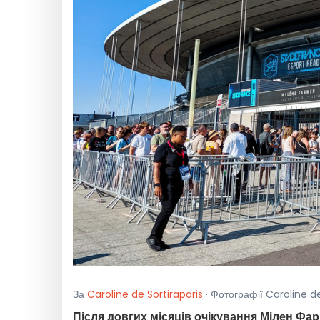
За
Caroline de Sortiraparis
· Фотографії Caroline d
Після довгих місяців очікування Мілен Фа