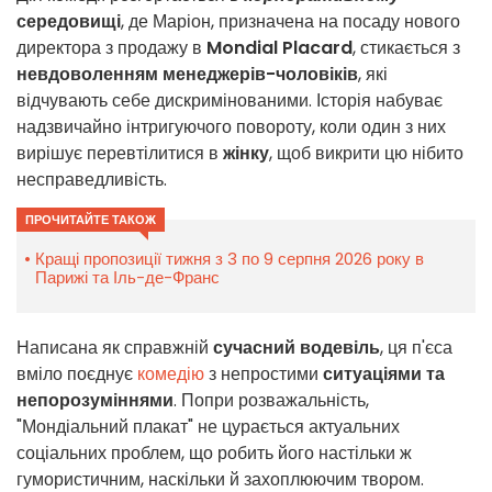
середовищі
, де Маріон, призначена на посаду нового
директора з продажу в
Mondial Placard
, стикається з
невдоволенням менеджерів-чоловіків
, які
відчувають себе дискримінованими. Історія набуває
надзвичайно інтригуючого повороту, коли один з них
вирішує перевтілитися в
жінку
, щоб викрити цю нібито
несправедливість.
ПРОЧИТАЙТЕ ТАКОЖ
Кращі пропозиції тижня з 3 по 9 серпня 2026 року в
Парижі та Іль-де-Франс
Написана як справжній
сучасний водевіль
, ця п'єса
вміло поєднує
комедію
з непростими
ситуаціями та
непорозуміннями
. Попри розважальність,
"Мондіальний плакат" не цурається актуальних
соціальних проблем, що робить його настільки ж
гумористичним, наскільки й захоплюючим твором.