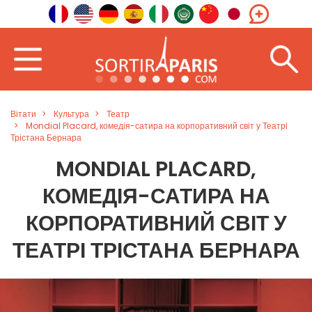
Вітати
Культура
Театр
Mondial Placard, комедія-сатира на корпоративний світ у Театрі
Трістана Бернара
MONDIAL PLACARD,
КОМЕДІЯ-САТИРА НА
КОРПОРАТИВНИЙ СВІТ У
ТЕАТРІ ТРІСТАНА БЕРНАРА