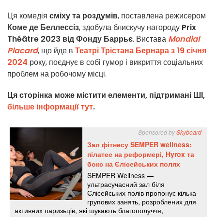
Ця комедія
сміху та роздумів
, поставлена режисером
Коме де Беллессіз
, здобула блискучу нагороду
Prix
Théâtre 2023 від Фонду Баррьє
. Вистава
Mondial
Placard
, що йде в
Театрі Трістана Бернара з 19 січня
2024
року, поєднує в собі гумор і викриття соціальних
проблем на робочому місці.
Ця сторінка може містити елементи, підтримані ШІ,
більше інформації тут
.