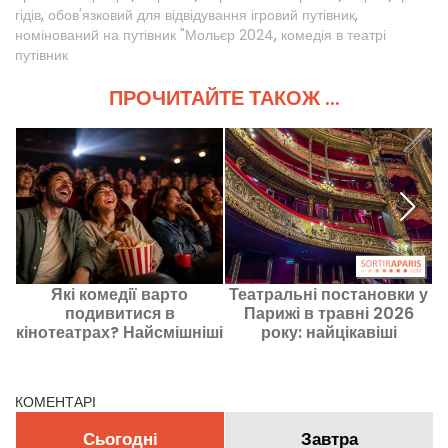
гідів
,
обов'язковий для відвідування ігровий путівник
,
номінований на путівник "Мольєр 2024
,
комедія в театрі
путівник
ПРОЧИТАЙТЕ ТАКОЖ ...
Які комедії варто
Театральні постановки у
подивитися в
Парижі в травні 2026
кінотеатрах? Найсмішніші
року: найцікавіші
П
фільми зараз
вистави, які варто
побачити
КОМЕНТАРІ
Сьогодні
Завтра