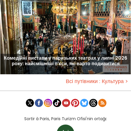
Комедійні вистави у паризьких театрах у липні 2026
року: найсмішніші п'єси, які варто подивитися
Всі путівники : Культура >
Sortir à Paris, Paris Turizm Ofisi'nin ortağı: