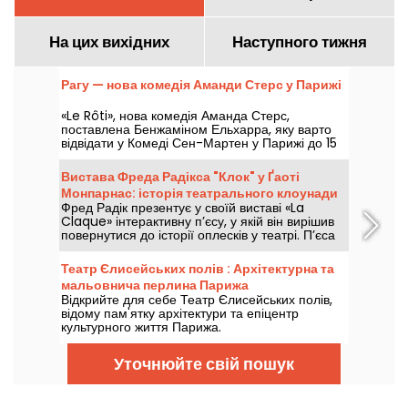
На цих вихідних
Наступного тижня
Рагу — нова комедія Аманди Стерс у Парижі
«Le Rôti», нова комедія Аманда Стерс,
поставлена Бенжаміном Ельхарра, яку варто
відвідати у Комеді Сен-Мартен у Парижі до 15
жовтня 2026 року.
Вистава Фреда Радікса "Клок" у Ґаоті
Монпарнас: історія театрального клоунади
Фред Радік презентує у своїй виставі «La
Claque» інтерактивну п’єсу, у якій він вирішив
повернутися до історії оплесків у театрі. П’єса
йтиме в театрі Gaîté Montparnasse з 21
вересня 2025 року по 23 травня 2027 року.
Театр Єлисейських полів : Архітектурна та
мальовнича перлина Парижа
Відкрийте для себе Театр Єлисейських полів,
відому пам'ятку архітектури та епіцентр
культурного життя Парижа.
Уточнюйте свій пошук