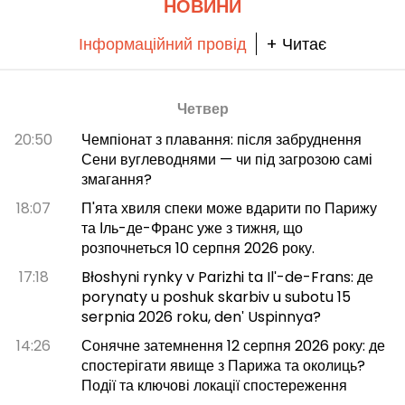
НОВИНИ
Інформаційний провід
+ Читає
Четвер
20:50
Чемпіонат з плавання: після забруднення
Сени вуглеводнями — чи під загрозою самі
змагання?
18:07
П'ята хвиля спеки може вдарити по Парижу
та Іль-де-Франс уже з тижня, що
розпочнеться 10 серпня 2026 року.
17:18
Błoshyni rynky v Parizhi ta Ilʹ-de-Frans: де
porynaty u poshuk skarbiv u subotu 15
serpnia 2026 roku, denʹ Uspinnya?
14:26
Сонячне затемнення 12 серпня 2026 року: де
спостерігати явище з Парижа та околиць?
Події та ключові локації спостереження