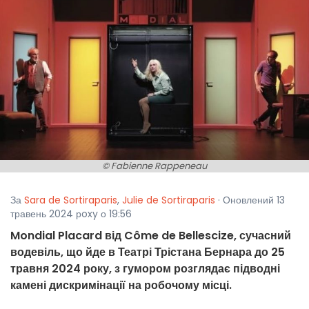
© Fabienne Rappeneau
За
Sara de Sortiraparis
,
Julie de Sortiraparis
· Оновлений 13
травень 2024 рoxy о 19:56
Mondial Placard від Côme de Bellescize, сучасний
водевіль, що йде в Театрі Трістана Бернара до 25
травня 2024 року, з гумором розглядає підводні
камені дискримінації на робочому місці.