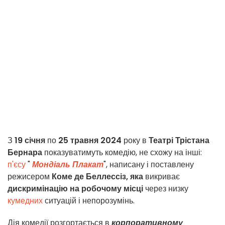
З
19 січня
по
25 травня 2024
року в
Театрі Трістана
Бернара
показуватимуть комедію, не схожу на інші:
п'єсу
"
Мондіаль Плакат
", написану і поставлену
режисером
Коме де Беллессіз, яка
викриває
дискримінацію на
робочому місці
через низку
кумедних
ситуацій і непорозумінь.
Дія комедії розгортається в
корпоративному