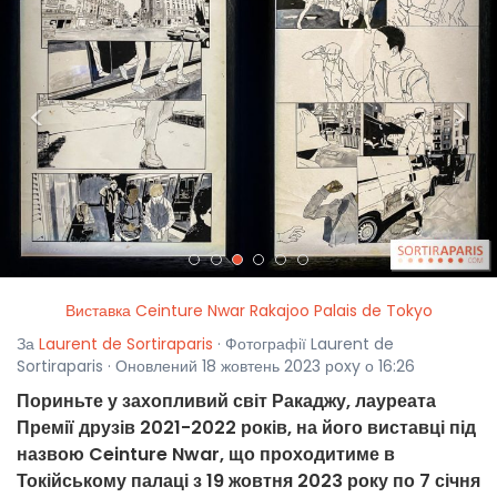
<
>
Виставка Ceinture Nwar Rakajoo Palais de Tokyo
За
Laurent de Sortiraparis
· Фотографії Laurent de
Sortiraparis · Оновлений 18 жовтень 2023 рoxy о 16:26
Пориньте у захопливий світ Ракаджу, лауреата
Премії друзів 2021-2022 років, на його виставці під
назвою Ceinture Nwar, що проходитиме в
Токійському палаці з 19 жовтня 2023 року по 7 січня