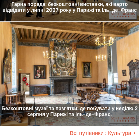
Гарна порада: безкоштовні виставки, які варто
відвідати у липні 2027 року у Парижі та Іль-де-Франс
Безкоштовні музеї та пам’ятки: де побувати у неділю 2
серпня у Парижі та Іль-де-Франс.
Всі путівники : Культура >