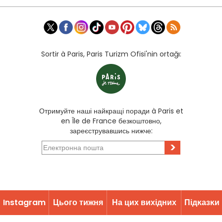
Sortir à Paris, Paris Turizm Ofisi'nin ortağı:
Отримуйте наші найкращі поради à Paris et
en Île de France безкоштовно,
зареєструвавшись нижче:
>
Instagram
Цього тижня
На цих вихідних
Підĸазĸи