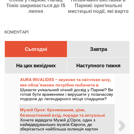
Токіо закривається до 15
Парижі: оригінальні
м
липня
мистецькі події, які варто
побачити зараз
КОМЕНТАРІ
Сьогодні
Завтра
На цих вихідних
Наступного тижня
AURA INVALIDES - звукове та світлове шоу,
яке обов'язково потрібно побачити в
Шукаєте унікальний нічний досвід у Парижі? Ви
Парижі
готові бути враженими і вирушити у позачасову
подорож до легендарного місця спадщини?
Приходьте та відкрийте для себе AURA
INVALIDES - звукове та світлове шоу в
Музей Орсе: бронювання, ціни,
легендарному Домі Інвалідів з настанням ночі.
безкоштовний вхід, поради та актуальні
Це феєричне дійство в самому серці Дому, яке
Хочете відвідати Музей д'Орсе, один з
виставки
сподобається як молодим, так і старим.
найвідвідуваніших музеїв Європи, де
зберігається найбільша колекція картин
імпресіоністів у світі? У нас є всі необхідні