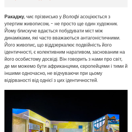
Ракаджу
, чиє прізвисько у
Волофі
асоціюється з
упертим живописом, - не просто ще один художник.
Йому блискуче вдається побудувати міст між
динаміками, які часто вважаються антагоністичними.
Його живопис, що віддзеркалює подвійність його
ідентичності, є колективним наративом, заснованим на
його особистому досвіді. Він говорить з нами про світ,
де ми можемо бути африканцями, європейцями і тими й
іншими одночасно, не відчуваючи при цьому
відірваності від однієї з цих ідентичностей.