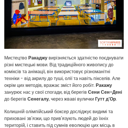
Мистецтво
Ракаджу
вирізняється здатністю поєднувати
різні мистецькі мови. Від традиційного живопису до
коміксів та анімації, він використовує різноманітні
техніки - від акрилу до туші, олії та навіть пікселів. Але
окрім цих методів, вражає зміст його робіт.
Ракажу
занурює нас у свої спогади, від берегів
Сени Сен-Дені
до берегів
Сенегалу
, через жваві вулички
Гутт д'Ор
.
Колишній олімпійський боксер досліджує видимі та
приховані зв'язки, що прив'язують людей до їхніх
територій, і ставить під сумнів еволюцію цих місць в