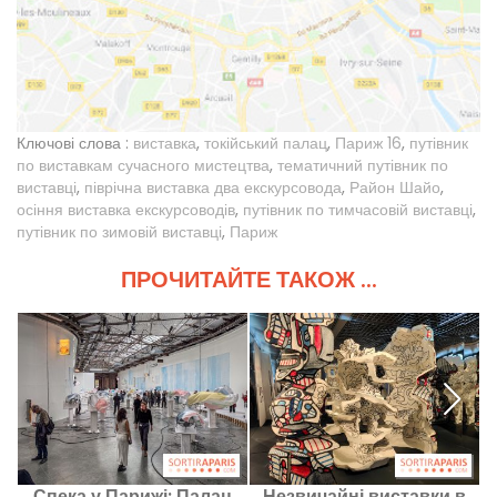
Ключові слова :
виставка
,
токійський палац
,
Париж 16
,
путівник
по виставкам сучасного мистецтва
,
тематичний путівник по
виставці
,
піврічна виставка два екскурсовода
,
Район Шайо
,
осіння виставка екскурсоводів
,
путівник по тимчасовій виставці
,
путівник по зимовій виставці
,
Париж
ПРОЧИТАЙТЕ ТАКОЖ ...
Спека у Парижі: Палац
Незвичайні виставки в