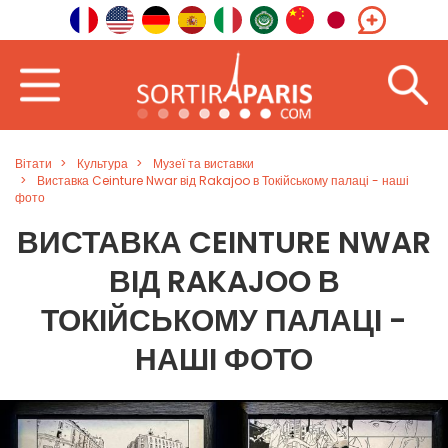
Вітати
Культура
Музеї та виставки
Виставка Ceinture Nwar від Rakajoo в Токійському палаці - наші
фото
ВИСТАВКА CEINTURE NWAR
ВІД RAKAJOO В
ТОКІЙСЬКОМУ ПАЛАЦІ -
НАШІ ФОТО