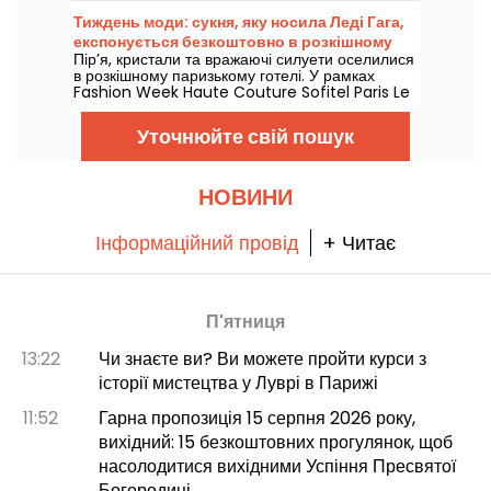
поради та підказки, роботи, які варто відкрити
Тиждень моди: сукня, яку носила Леді Гага,
для себе, виставки, які проходять зараз, а
експонується безкоштовно в розкішному
також ціни та безкоштовний вхід, який ви
Пір’я, кристали та вражаючі силуети оселилися
готелі Парижа — фото
можете отримати для найкращих відкриттів у
в розкішному паризькому готелі. У рамках
найкращих умовах.
Fashion Week Haute Couture Sofitel Paris Le
Faubourg безкоштовно презентує кілька
модних творів, що носили світові зірки, до 6
Уточнюйте свій пошук
жовтня 2026 року.
НОВИНИ
Інформаційний провід
+ Читає
П'ятниця
13:22
Чи знаєте ви? Ви можете пройти курси з
історії мистецтва у Луврі в Парижі
11:52
Гарна пропозиція 15 серпня 2026 року,
вихідний: 15 безкоштовних прогулянок, щоб
насолодитися вихідними Успіння Пресвятої
Богородиці