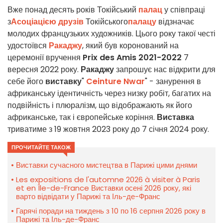
Вже понад десять років Токійський
палац
у співпраці
з
Асоціацією друзів
Токійського
палацу
відзначає
молодих французьких художників. Цього року такої честі
удостоївся
Ракаджу
, який був коронований на
церемонії вручення
Prix des Amis 2021-2022
7
вересня 2022 року.
Ракаджу
запрошує нас відкрити для
себе його
виставку
"
Ceinture Nwar
" - занурення в
африканську ідентичність через низку робіт, багатих на
подвійність і плюралізм, що відображають як його
африканське, так і європейське коріння.
Виставка
триватиме з 19 жовтня 2023 року до 7 січня 2024 року.
ПРОЧИТАЙТЕ ТАКОЖ
Виставки сучасного мистецтва в Парижі цими днями
Les expositions de l'automne 2026 à visiter à Paris
et en Île-de-France Виставки осені 2026 року, які
варто відвідати у Парижі та Іль-де-Франс
Гарячі поради на тиждень з 10 по 16 серпня 2026 року в
Парижі та Іль-де-Франс