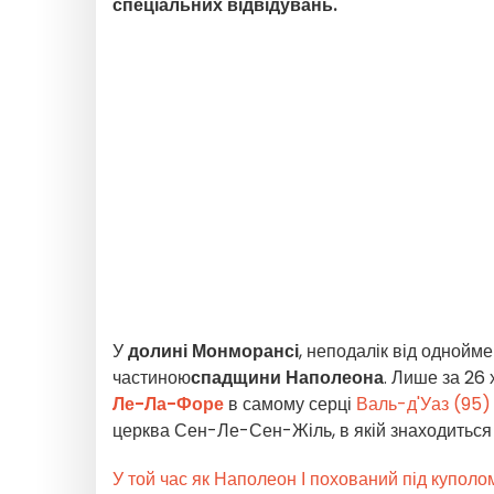
спеціальних відвідувань.
У
долині Монморансі
, неподалік від однойме
частиною
спадщини Наполеона
. Лише за 26 
Ле-Ла-Форе
в самому серці
Валь-д'Уаз (95)
церква Сен-Ле-Сен-Жіль, в якій знаходитьс
У той час як Наполеон І похований під куполом