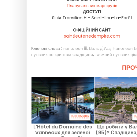
Планувальник маршрутів
ДОСТУП
Лінія Transilien H - Saint-Leu-La-Forêt
ОФІЦІЙНИЙ САЙТ
saintleuterredempire.com
Ключові слова :
наполеон iii
,
Валь д'Уаз
,
Наполеон Б
путівник по криптам спадщини
,
таємний путівник ці
ПРОЧ
L'Hôtel du Domaine des
Що робити у Вал
Vanneaux для зеленої
(95)? Спадщина,