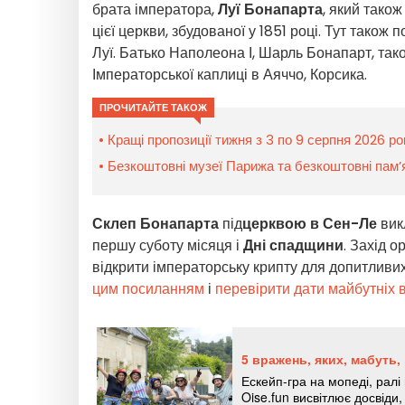
брата імператора,
Луї Бонапарта
, який тако
цієї церкви, збудованої у 1851 році. Тут так
Луї. Батько Наполеона І, Шарль Бонапарт, тако
Імператорської каплиці в Аяччо, Корсика.
ПРОЧИТАЙТЕ ТАКОЖ
Кращі пропозиції тижня з 3 по 9 серпня 2026 р
Безкоштовні музеї Парижа та безкоштовні пам’я
Склеп Бонапарта
під
церквою в Сен-Ле
вик
першу суботу місяця і
Дні спадщини
. Захід о
відкрити імператорську крипту для допитливих
цим посиланням
і
перевірити дати майбутніх в