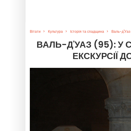
Вітати
Культура
Історія та спадщина
Валь-д'Уаз
ВАЛЬ-Д'УАЗ (95): 
ЕКСКУРСІЇ 