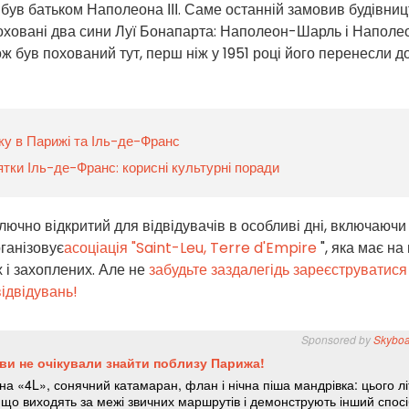
ж був батьком Наполеона ІІІ. Саме останній замовив будівни
ож поховані два сини Луї Бонапарта: Наполеон-Шарль і Наполе
ж був похований тут, перш ніж у 1951 році його перенесли д
оку в Парижі та Іль-де-Франс
тки Іль-де-Франс: корисні культурні поради
лючно відкритий для відвідувачів в особливі дні, включаючи
рганізовує
асоціація "Saint-Leu, Terre d'Empire
", яка має на 
 і захоплених. Але не
забудьте заздалегідь зареєструватися
ідвідувань!