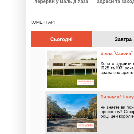
перерви у Валь д'Уаза
адреси та заход
біля острова Адам-95
для прогуля
КОМЕНТАРІ
Сьогодні
Завтра
Вілла "Савойя" 
Хочете відкрити
1928 та 1931 рок
вражаюче архітек
геометричну буд
Ви знали? Чому
Чи знаєте ви по
проспекту? Створ
році, цей королі
розповідаємо ва