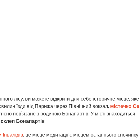
нного лісу, ви можете відкрити для себе історичне місце, яке
хвилин їзди від Парижа через Північний вокзал,
містечко С
тісно пов'язане з родиною Бонапартів. У місті знаходиться
я
склеп Бонапартів
.
 Інвалідів
, це місце медитації є місцем останнього спочинку