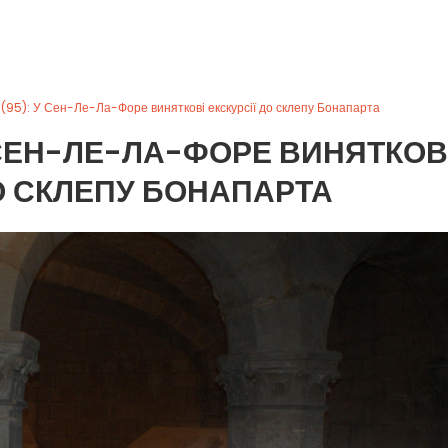
 (95): У Сен-Ле-Ла-Форе виняткові екскурсії до склепу Бонапарта
У СЕН-ЛЕ-ЛА-ФОРЕ ВИНЯТКОВ
ДО СКЛЕПУ БОНАПАРТА