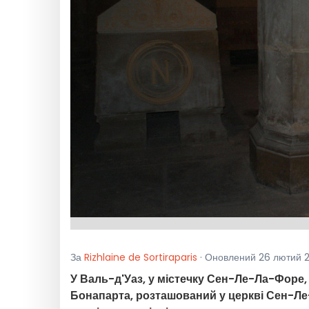
За
Rizhlaine de Sortiraparis
· Оновлений 26 лютий 2
У Валь-д'Уаз, у містечку Сен-Ле-Ла-Форе
Бонапарта, розташований у церкві Сен-Ле-