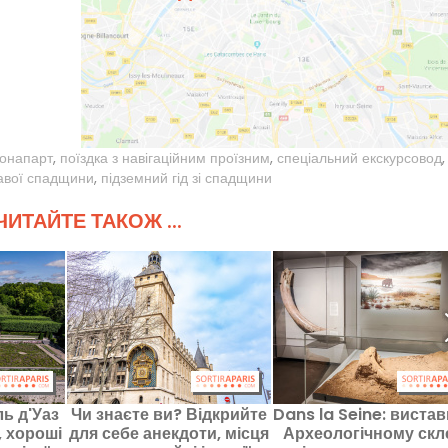
онапарт
,
поїздка з навігаційним проїзним
,
спеціальний екскурсовод
,
кавої спадщини
,
підземний гід зі спадщини
ИТАЙТЕ ТАКОЖ ...
ь д'Уаз
Чи знаєте ви? Відкрийте
Dans la Seine: вистав
 хороші
для себе анекдоти, місця
Археологічному скл