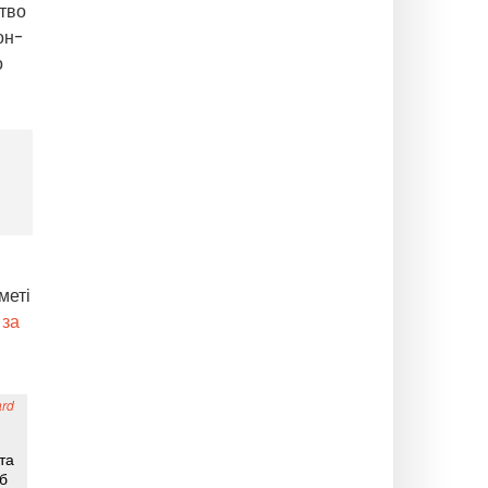
цтво
он-
о
меті
 за