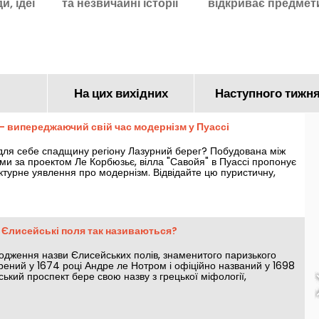
и, ідеї
та незвичайні історії
відкриває предмет
нок
Парижа
знайдені в Сені
На цих вихідних
Наступного тижн
- випереджаючий свій час модернізм у Пуассі
 для себе спадщину регіону Лазурний берег? Побудована між
ами за проектом Ле Корбюзьє, вілла "Савойя" в Пуассі пропонує
турне уявлення про модернізм. Відвідайте цю пуристичну,
івлю.
 Єлисейські поля так називаються?
ходження назви Єлисейських полів, знаменитого паризького
ений у 1674 році Андре ле Нотром і офіційно названий у 1698
вський проспект бере свою назву з грецької міфології,
м.