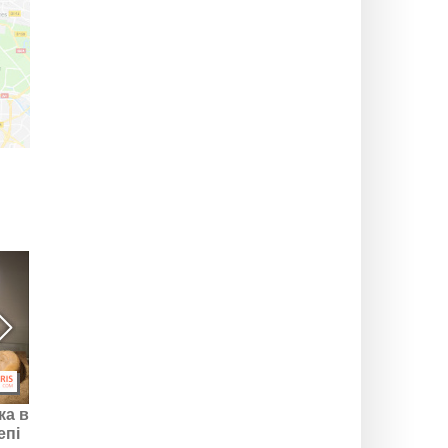
ка в
У Вал-д’Уазі (95)
Ліси на сцені 2026:
епі
повертається гонка на
безкоштовні заходи в