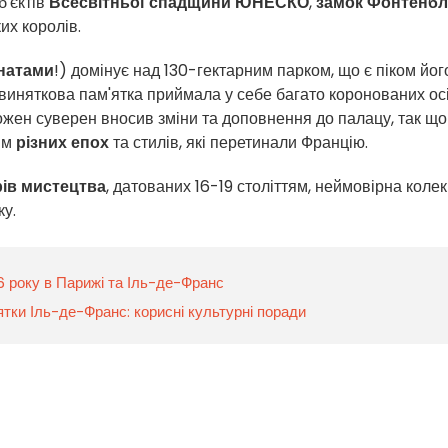
б'єктів
Всесвітньої спадщини ЮНЕСКО
,
замок Фонтенб
их королів.
мнатами
!) домінує над 130-гектарним парком, що є піком йог
 виняткова пам'ятка приймала у себе багато коронованих осі
ожен суверен вносив зміни та доповнення до палацу, так що
ям
різних епох
та стилів, які перетинали Францію.
ів мистецтва
, датованих 16-19 століттям, неймовірна колек
ку.
26 року в Парижі та Іль-де-Франс
тки Іль-де-Франс: корисні культурні поради