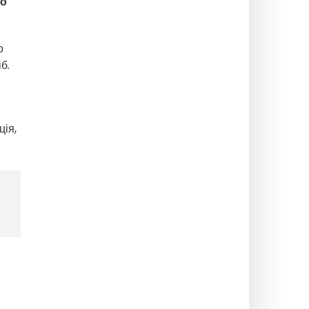
ло
о
б.
ція,