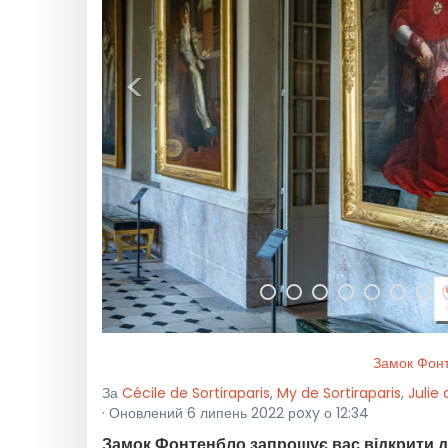
<
Замок Фонт
За
Cécile de Sortiraparis
,
My de Sortiraparis
,
Julie 
· Оновлений 6 липень 2022 рoxy о 12:34
Замок Фонтенбло запрошує вас відкрити дл