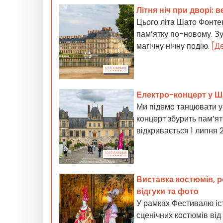
Літня ніч при дворі: в
Цього літа Шато Фонтен
пам’ятку по-новому. Зу
магічну нічну подію.
[Д
Електро-концерт у Ша
Ми підемо танцювати у
концерт збурить пам’ят
відкривається 1 липня 
Виставка костюмів, р
відгуки та фото
У рамках Фестивалю іс
сценічних костюмів від