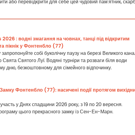
ти або перевідкрити для себе цей чудовий пам'ятник, скар
s 2026 : водні змагання на човнах, танці під відкритим
 та пікнік у Фонтенбло (77)
 запропонуйте собі буколічну паузу на березі Великого кана
Свята Святого Луї. Водяні турніри та розваги біля води
му дню, безкоштовному для сімейного відпочинку.
Замку Фонтенбло (77): насичені події протягом вихідн
часть у Днях спадщини 2026 року, з 19 по 20 вересня.
рограму цього прекрасного замку із Сен-Ен-Марн.