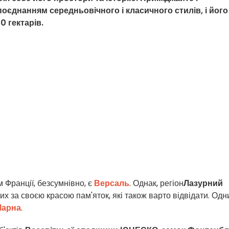
оєднанням середньовічного і класичного стилів, і його
 гектарів.
 Франції, безсумнівно, є
Версаль
. Однак, регіон
Лазурний
х за своєю красою пам'яток, які також варто відвідати. Одн
Марна
.