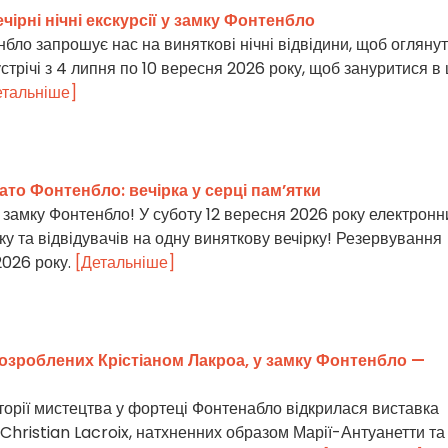
ечірні нічні екскурсії у замку Фонтенбло
бло запрошує нас на виняткові нічні відвідини, щоб огляну
стрічі з 4 липня по 10 вересня 2026 року, щоб зануритися в
етальніше]
то Фонтенбло: вечірка у серці пам’ятки
 замку Фонтенбло! У суботу 12 вересня 2026 року електронн
ку та відвідувачів на одну виняткову вечірку! Резервування
2026 року.
[Детальніше]
озроблених Крістіаном Лакроа, у замку Фонтенбло —
торії мистецтва у фортеці Фонтенабло відкрилася виставка
 Christian Lacroix, натхненних образом Марії-Антуанетти та 