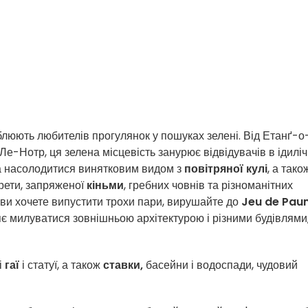
люють любителів прогулянок у пошуках зелені. Від Етанґ-о
Ле-Нотр, ця зелена місцевість занурює відвідувачів в ідилі
 насолодитися винятковим видом з
повітряної кулі
, а тако
арети, запряженої
кіньми
, гребних човнів та різноманітних
 ви хочете випустити трохи пари, вирушайте до
Jeu de Pau
ляє милуватися зовнішньою архітектурою і різними будівлями,
і
гаї
і статуї, а також
ставки,
басейни і водоспади, чудовий