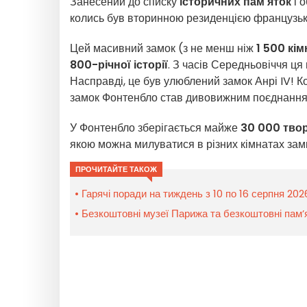
Занесений до списку
історичних пам'яток
і о
колись був вторинною резиденцією французьк
Цей масивний замок (з не менш ніж
1 500 кі
800-річної історії
. З часів Середньовіччя ця
Насправді, це був улюблений замок Анрі IV! К
замок Фонтенбло став дивовижним поєднанн
У Фонтенбло зберігається майже
30 000 твор
якою можна милуватися в різних кімнатах зам
ПРОЧИТАЙТЕ ТАКОЖ
Гарячі поради на тиждень з 10 по 16 серпня 20
Безкоштовні музеї Парижа та безкоштовні пам’я