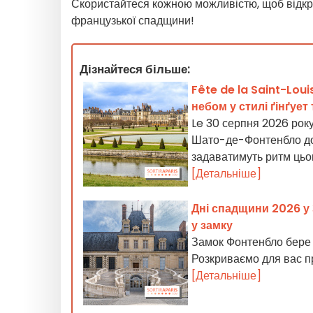
Скористайтеся кожною можливістю, щоб відкри
французької спадщини!
Дізнайтеся більше:
Fête de la Saint-Loui
небом у стилі ґінґует
Le 30 серпня 2026 року
Шато-де-Фонтенбло до 
задаватимуть ритм цьо
[Детальніше]
Дні спадщини 2026 у 
у замку
Замок Фонтенбло бере у
Розкриваємо для вас п
[Детальніше]