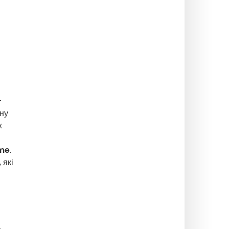
-
чну
ж
me
.
 які