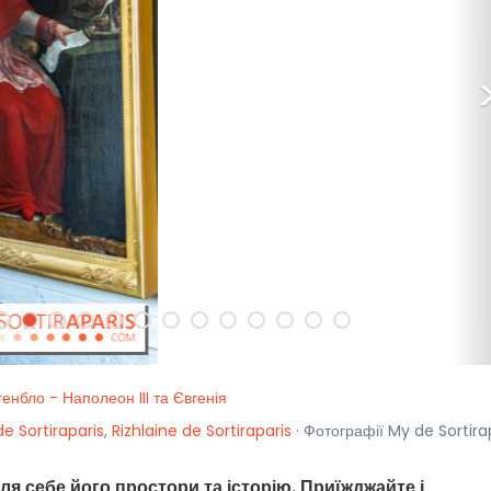
енбло - Наполеон III та Євгенія
de Sortiraparis
,
Rizhlaine de Sortiraparis
· Фотографії My de Sortira
я себе його простори та історію. Приїжджайте і