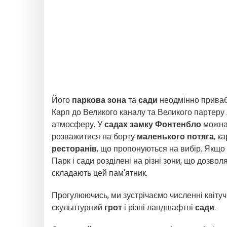
Його
паркова зона
та
сади
неодмінно приваб
Карп до Великого каналу та Великого партеру 
атмосферу. У
садах замку Фонтенбло
можна
розважитися на борту
маленького потяга
, к
ресторанів
, що пропонуються на вибір. Якщо
Парк і сади розділені на різні зони, що дозво
складають цей пам'ятник.
Прогулюючись, ми зустрічаємо численні квітуч
скульптурний
грот
і різні ландшафтні
сади
.