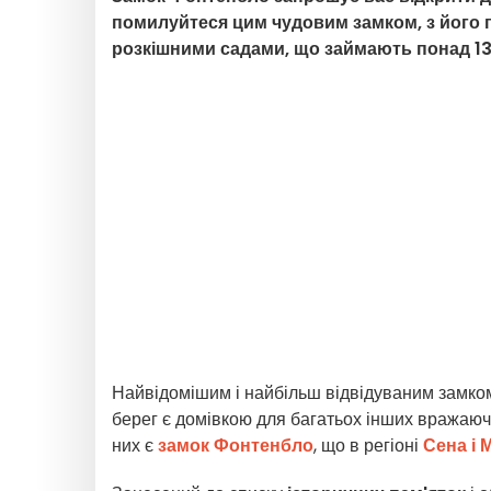
помилуйтеся цим чудовим замком, з його п
розкішними садами, що займають понад 130
Найвідомішим і найбільш відвідуваним замком
берег є домівкою для багатьох інших вражаючи
них є
замок Фонтенбло
, що в регіоні
Сена і 