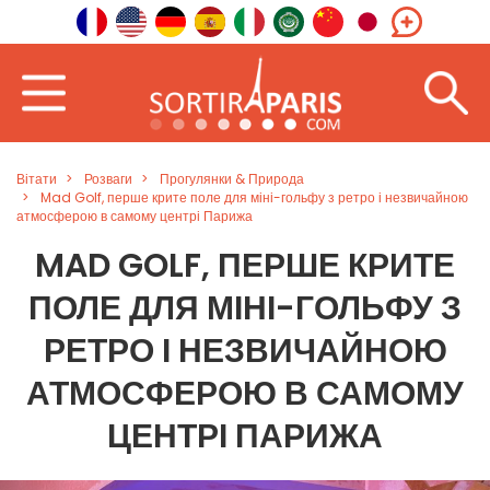
Вітати
Розваги
Прогулянки & Природа
Mad Golf, перше крите поле для міні-гольфу з ретро і незвичайною
атмосферою в самому центрі Парижа
MAD GOLF, ПЕРШЕ КРИТЕ
ПОЛЕ ДЛЯ МІНІ-ГОЛЬФУ З
РЕТРО І НЕЗВИЧАЙНОЮ
АТМОСФЕРОЮ В САМОМУ
ЦЕНТРІ ПАРИЖА