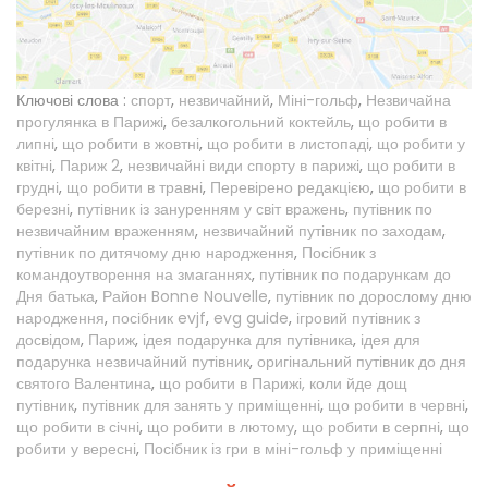
Ключові слова :
спорт
,
незвичайний
,
Міні-гольф
,
Незвичайна
прогулянка в Парижі
,
безалкогольний коктейль
,
що робити в
липні
,
що робити в жовтні
,
що робити в листопаді
,
що робити у
квітні
,
Париж 2
,
незвичайні види спорту в парижі
,
що робити в
грудні
,
що робити в травні
,
Перевірено редакцією
,
що робити в
березні
,
путівник із зануренням у світ вражень
,
путівник по
незвичайним враженням
,
незвичайний путівник по заходам
,
путівник по дитячому дню народження
,
Посібник з
командоутворення на змаганнях
,
путівник по подарункам до
Дня батька
,
Район Bonne Nouvelle
,
путівник по дорослому дню
народження
,
посібник evjf
,
evg guide
,
ігровий путівник з
досвідом
,
Париж
,
ідея подарунка для путівника
,
ідея для
подарунка незвичайний путівник
,
оригінальний путівник до дня
святого Валентина
,
що робити в Парижі, коли йде дощ
путівник
,
путівник для занять у приміщенні
,
що робити в червні
,
що робити в січні
,
що робити в лютому
,
що робити в серпні
,
що
робити у вересні
,
Посібник із гри в міні-гольф у приміщенні