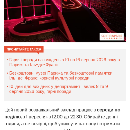
ПРОЧИТАЙТЕ ТАКОЖ
Гарячі поради на тиждень з 10 по 16 серпня 2026 року в
Парижі та Іль-де-Франс
Безкоштовні музеї Парижа та безкоштовні пам’ятки
Іль-де-Франс: корисні культурні поради
10 ідей для вихідних у департаменті Івелін: 8 та 9
серпня 2026 року, гарні поради
Цей новий розважальний заклад працює з
середи по
неділю
, з 1 вересня, з 12:00 до 22:30. Обирайте денні
години, а не вечірні, щоб уникнути натовпу і отримати