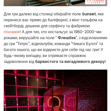
Для гри далеко від столиці обирайте поле
Sunset
, яке
перенесе вас прямо до Каліфорнії, з міні-гольфом на
скейтборді, дошкою для серфінгу та фабрикою
пончиків
! А для тих, хто ностальгує за 1980-2000-ми
роками, вирушайте на поле "
Флешбек
", з відсиланнями
до гри "Тетріс", відеоклубів, команди "Чикаго Буллз" та
багато іншого, що ви відкриєте для себе під час гри! У
будь-якому випадку, ви отримаєте справжнє
задоволення від
барвистого та вигадливого декору
!