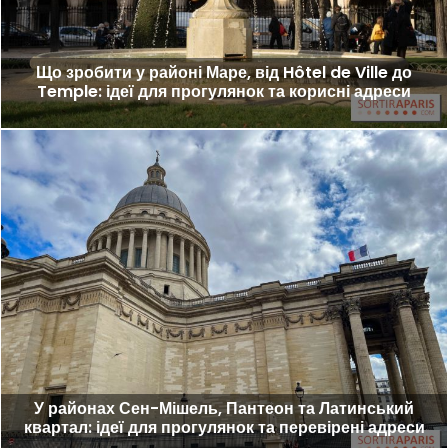
Що зробити у районі Маре, від Hôtel de Ville до
Temple: ідеї для прогулянок та корисні адреси
У районах Сен-Мішель, Пантеон та Латинський
квартал: ідеї для прогулянок та перевірені адреси