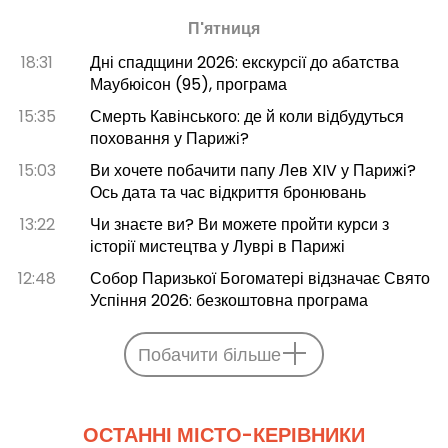
П'ятниця
18:31
Дні спадщини 2026: екскурсії до абатства
Маубюісон (95), програма
15:35
Смерть Кавінського: де й коли відбудуться
поховання у Парижі?
15:03
Ви хочете побачити папу Лев XIV у Парижі?
Ось дата та час відкриття бронювань
13:22
Чи знаєте ви? Ви можете пройти курси з
історії мистецтва у Луврі в Парижі
12:48
Собор Паризької Богоматері відзначає Свято
Успіння 2026: безкоштовна програма
Побачити більше
ОСТАННІ МІСТО-КЕРІВНИКИ