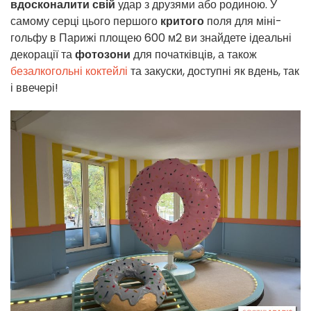
вдосконалити свій
удар з друзями або родиною. У
самому серці цього першого
критого
поля для міні-
гольфу в Парижі площею 600 м2 ви знайдете ідеальні
декорації та
фотозони
для початківців, а також
безалкогольні коктейлі
та закуски, доступні як вдень, так
і ввечері!