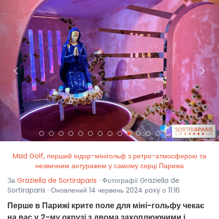
<
>
Mad Golf, перший індор-мінігольф з ретро-атмосферою та
незвичним антуражем у самому серці Парижа
За
Graziella de Sortiraparis
· Фотографії Graziella de
Sortiraparis · Оновлений 14 червень 2024 рoxy о 11:16
Перше в Парижі крите поле для міні-гольфу чекає
на вас у 2-му окрузі з двома захоплюючими і