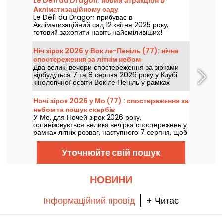
Le Défi du Dragon: новий атракціон в
Акліматизаційному саду
Le Défi du Dragon прибуває в
Акліматизаційний сад 12 квітня 2025 року,
готовий захопити навіть найсміливіших!
Тримайтеся міцніше, ці вогняні американські
гірки перенесуть вас у пригоду, сповнену
Ніч зірок 2026 у Вок ле-Пеніль (77): нічне
крутих поворотів та гострих відчуттів.
спостереження за літнім небом
Наважишся кинути виклик звіру?
Два великі вечори спостереження за зірками
відбудуться 7 та 8 серпня 2026 року у Клубі
кінологічної освіти Вок ле Пеніль у рамках
нового випуску Ночей зірок.
Ночі зірок 2026 у Мо (77) : спостереження за
небом та пошук скарбів
У Мо, для Ночей зірок 2026 року,
організовується велика вечірка спостережень у
рамках літніх розваг, наступного 7 серпня, щоб
стати справжнім експертом з планет і зірок!
Уточнюйте свій пошук
НОВИНИ
Інформаційний провід
+ Читає