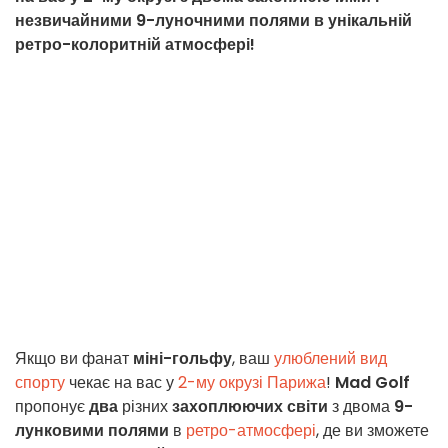
незвичайними 9-луночними полями в унікальній
ретро-колоритній атмосфері!
Якщо ви фанат
міні-гольфу
, ваш
улюблений вид
спорту
чекає на вас у
2-му окрузі Парижа
!
Mad Golf
пропонує
два
різних
захоплюючих світи
з двома
9-
лунковими полями
в
ретро-атмосфері
, де ви зможете