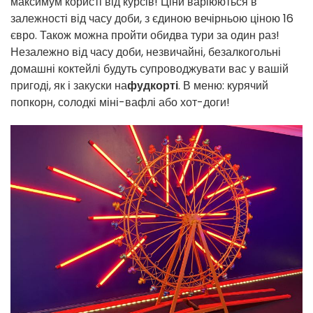
максимум користі від курсів! Ціни варіюються в
залежності від часу доби, з єдиною вечірньою ціною 16
євро. Також можна пройти обидва тури за один раз!
Незалежно від часу доби, незвичайні, безалкогольні
домашні коктейлі будуть супроводжувати вас у вашій
пригоді, як і закуски на
фудкорті
. В меню: курячий
попкорн, солодкі міні-вафлі або хот-доги!