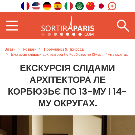
Вітати
Розваги
Прогулянки & Природа
Екскурсія слідами архітектора Ле Корбюзьє по 13-му і 14-му округах.
ЕКСКУРСІЯ СЛІДАМИ
АРХІТЕКТОРА ЛЕ
КОРБЮЗЬЄ ПО 13-МУ І 14-
МУ ОКРУГАХ.