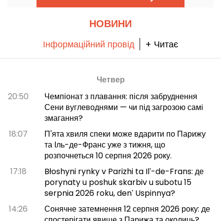
НОВИНИ
Інформаційний провід
+ Читає
Четвер
20:50
Чемпіонат з плавання: після забруднення
Сени вуглеводнями — чи під загрозою самі
змагання?
18:07
П'ята хвиля спеки може вдарити по Парижу
та Іль-де-Франс уже з тижня, що
розпочнеться 10 серпня 2026 року.
17:18
Błoshyni rynky v Parizhi ta Ilʹ-de-Frans: де
porynaty u poshuk skarbiv u subotu 15
serpnia 2026 roku, denʹ Uspinnya?
14:26
Сонячне затемнення 12 серпня 2026 року: де
спостерігати явище з Парижа та околиць?