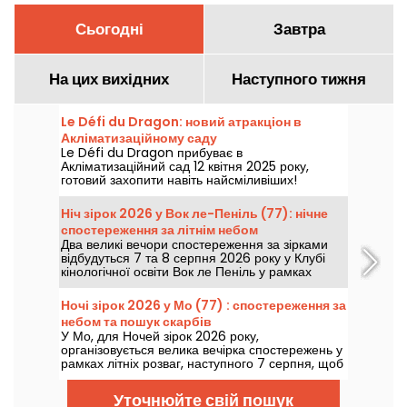
Сьогодні
Завтра
На цих вихідних
Наступного тижня
Le Défi du Dragon: новий атракціон в
Акліматизаційному саду
Le Défi du Dragon прибуває в
Акліматизаційний сад 12 квітня 2025 року,
готовий захопити навіть найсміливіших!
Тримайтеся міцніше, ці вогняні американські
гірки перенесуть вас у пригоду, сповнену
Ніч зірок 2026 у Вок ле-Пеніль (77): нічне
крутих поворотів та гострих відчуттів.
спостереження за літнім небом
Наважишся кинути виклик звіру?
Два великі вечори спостереження за зірками
відбудуться 7 та 8 серпня 2026 року у Клубі
кінологічної освіти Вок ле Пеніль у рамках
нового випуску Ночей зірок.
Ночі зірок 2026 у Мо (77) : спостереження за
небом та пошук скарбів
У Мо, для Ночей зірок 2026 року,
організовується велика вечірка спостережень у
рамках літніх розваг, наступного 7 серпня, щоб
стати справжнім експертом з планет і зірок!
Уточнюйте свій пошук