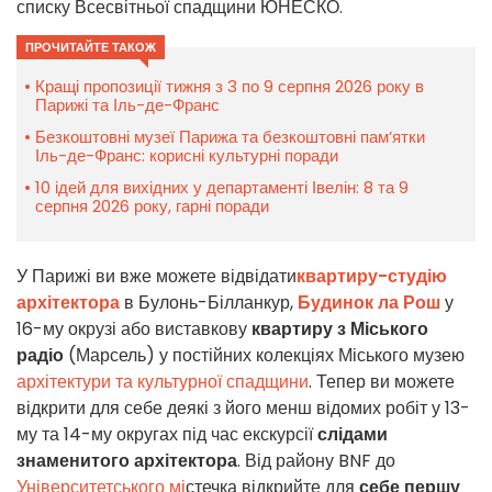
списку Всесвітньої спадщини ЮНЕСКО.
ПРОЧИТАЙТЕ ТАКОЖ
Кращі пропозиції тижня з 3 по 9 серпня 2026 року в
Парижі та Іль-де-Франс
Безкоштовні музеї Парижа та безкоштовні пам’ятки
Іль-де-Франс: корисні культурні поради
10 ідей для вихідних у департаменті Івелін: 8 та 9
серпня 2026 року, гарні поради
У Парижі ви вже можете відвідати
квартиру-студію
архітектора
в Булонь-Білланкур,
Будинок ла Рош
у
16-му окрузі або виставкову
квартиру з Міського
радіо
(Марсель) у постійних колекціях Міського музею
архітектури та культурної спадщини
. Тепер ви можете
відкрити для себе деякі з його менш відомих робіт у 13-
му та 14-му округах під час екскурсії
слідами
знаменитого архітектора
. Від району BNF до
Університетського мі
стечка відкрийте для
себе першу