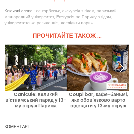
Ключові слова :
ле корбюзьє
,
екскурсія з гідом
,
паризький
міжнародний університет
,
Екскурсія по Парижу з гідом
,
університетська резиденція
,
дослідити париж
ПРОЧИТАЙТЕ ТАКОЖ ...
Canicule: великий
Coupi bar, кафе-баньмі,
в'єтнамський парад у 13-
яке обов'язково варто
му окрузі Парижа
відвідати у 13‑му окрузі
г
перенесено через спеку.
Парижа
КОМЕНТАРІ