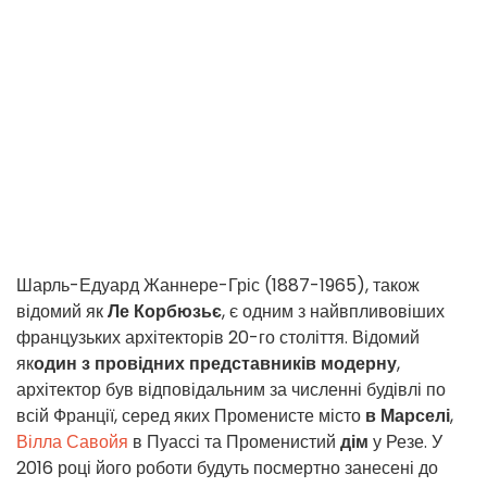
Шарль-Едуард Жаннере-Гріс (1887-1965), також
відомий як
Ле Корбюзьє
, є одним з найвпливовіших
французьких архітекторів 20-го століття. Відомий
як
один з провідних представників модерну
,
архітектор був відповідальним за численні будівлі по
всій Франції, серед яких Променисте місто
в Марселі
,
Вілла Савойя
в Пуассі та Променистий
дім
у Резе. У
2016 році його роботи будуть посмертно занесені до