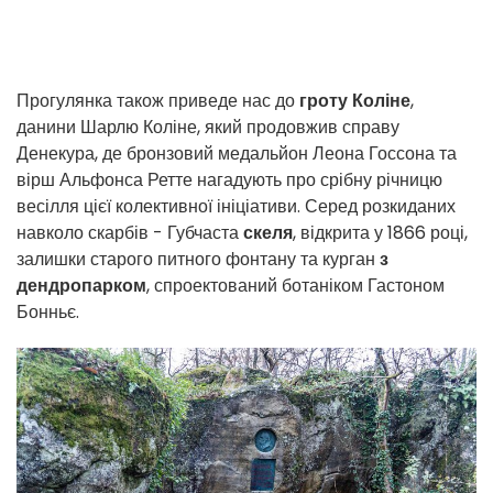
Прогулянка також приведе нас до
гроту Коліне
,
данини Шарлю Коліне, який продовжив справу
Денекура, де бронзовий медальйон Леона Госсона та
вірш Альфонса Ретте нагадують про срібну річницю
весілля цієї колективної ініціативи. Серед розкиданих
навколо скарбів - Губчаста
скеля
, відкрита у 1866 році,
залишки старого питного фонтану та курган
з
дендропарком
, спроектований ботаніком Гастоном
Бонньє.