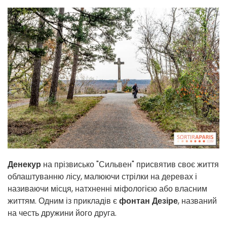
Денекур
на прізвисько "Сильвен" присвятив своє життя
облаштуванню лісу, малюючи стрілки на деревах і
називаючи місця, натхненні міфологією або власним
життям. Одним із прикладів є
фонтан Дезіре
, названий
на честь дружини його друга.