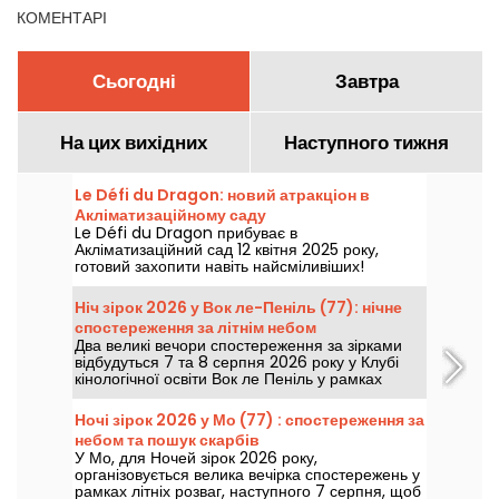
КОМЕНТАРІ
Сьогодні
Завтра
На цих вихідних
Наступного тижня
Le Défi du Dragon: новий атракціон в
Акліматизаційному саду
Le Défi du Dragon прибуває в
Акліматизаційний сад 12 квітня 2025 року,
готовий захопити навіть найсміливіших!
Тримайтеся міцніше, ці вогняні американські
гірки перенесуть вас у пригоду, сповнену
Ніч зірок 2026 у Вок ле-Пеніль (77): нічне
крутих поворотів та гострих відчуттів.
спостереження за літнім небом
Наважишся кинути виклик звіру?
Два великі вечори спостереження за зірками
відбудуться 7 та 8 серпня 2026 року у Клубі
кінологічної освіти Вок ле Пеніль у рамках
нового випуску Ночей зірок.
Ночі зірок 2026 у Мо (77) : спостереження за
небом та пошук скарбів
У Мо, для Ночей зірок 2026 року,
організовується велика вечірка спостережень у
рамках літніх розваг, наступного 7 серпня, щоб