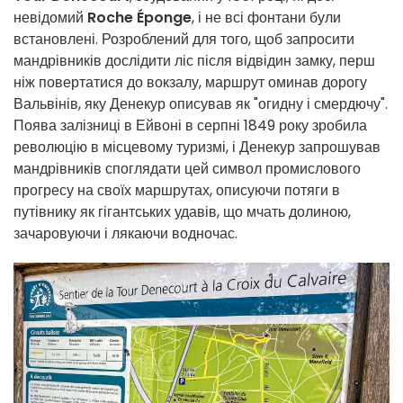
невідомий
Roche Éponge
, і не всі фонтани були
встановлені. Розроблений для того, щоб запросити
мандрівників дослідити ліс після відвідин замку, перш
ніж повертатися до вокзалу, маршрут оминав дорогу
Вальвінів, яку Денекур описував як "огидну і смердючу".
Поява залізниці в Ейвоні в серпні 1849 року зробила
революцію в місцевому туризмі, і Денекур запрошував
мандрівників споглядати цей символ промислового
прогресу на своїх маршрутах, описуючи потяги в
путівнику як гігантських удавів, що мчать долиною,
зачаровуючи і лякаючи водночас.