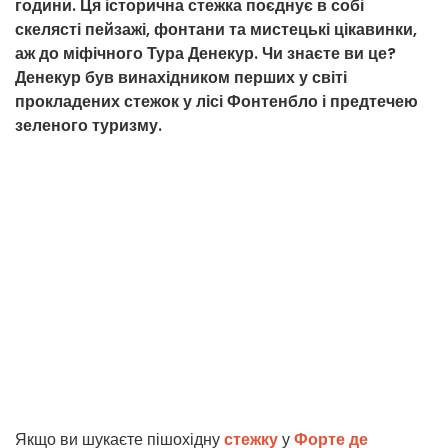
години. Ця історична стежка поєднує в собі
скелясті пейзажі, фонтани та мистецькі цікавинки,
аж до міфічного Тура Денекур. Чи знаєте ви це?
Денекур був винахідником перших у світі
прокладених стежок у лісі Фонтенбло і предтечею
зеленого туризму.
Якщо ви шукаєте пішохідну
стежку
у
Форте де