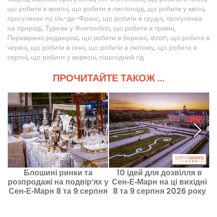
що робити в жовтні
,
що робити в листопаді
,
що робити у квітні
,
прогулянки по іль-де-Франс
,
що робити в грудні
,
прогулянка
на природі
,
Туризм у Фонтенбло
,
що робити в травні
,
Перевірено редакцією
,
що робити в березні
,
avon
,
що робити в
червні
,
що робити в січні
,
що робити в лютому
,
що робити в
серпні
,
що робити у вересні
,
пішохідний гід
ПРОЧИТАЙТЕ ТАКОЖ ...
Блошині ринки та
10 ідей для дозвілля в
розпродажі на подвір’ях у
Сен‑Е‑Марн на ці вихідні
с
Сен‑Е‑Марн 8 та 9 серпня
8 та 9 серпня 2026 року
2026 року - 77
(77)