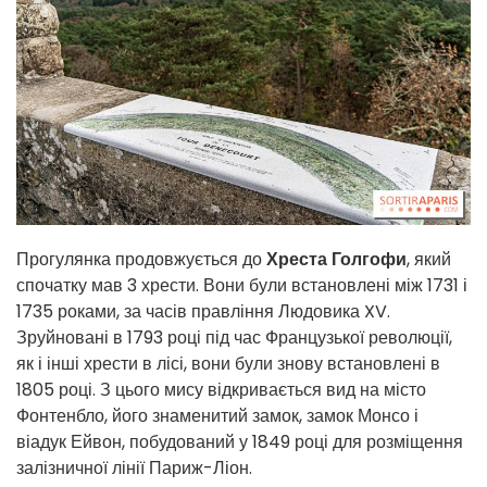
Прогулянка продовжується до
Хреста Голгофи
, який
спочатку мав 3 хрести. Вони були встановлені між 1731 і
1735 роками, за часів правління Людовика XV.
Зруйновані в 1793 році під час Французької революції,
як і інші хрести в лісі, вони були знову встановлені в
1805 році. З цього мису відкривається вид на місто
Фонтенбло, його знаменитий замок, замок Монсо і
віадук Ейвон, побудований у 1849 році для розміщення
залізничної лінії Париж-Ліон.