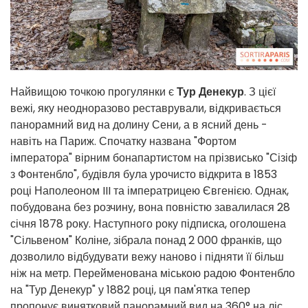
Найвищою точкою прогулянки є
Тур Денекур
. З цієї
вежі, яку неодноразово реставрували, відкривається
панорамний вид на долину Сени, а в ясний день -
навіть на Париж. Спочатку названа "Фортом
імператора" вірним бонапартистом на прізвисько "Сізіф
з Фонтенбло", будівля була урочисто відкрита в 1853
році Наполеоном III та імператрицею Євгенією. Однак,
побудована без розчину, вона повністю завалилася 28
січня 1878 року. Наступного року підписка, оголошена
"Сільвеном" Коліне, зібрала понад 2 000 франків, що
дозволило відбудувати вежу наново і підняти її більш
ніж на метр. Перейменована міською радою Фонтенбло
на "Тур Денекур" у 1882 році, ця пам'ятка тепер
пропонує винятковий панорамний вид на 360° на ліс