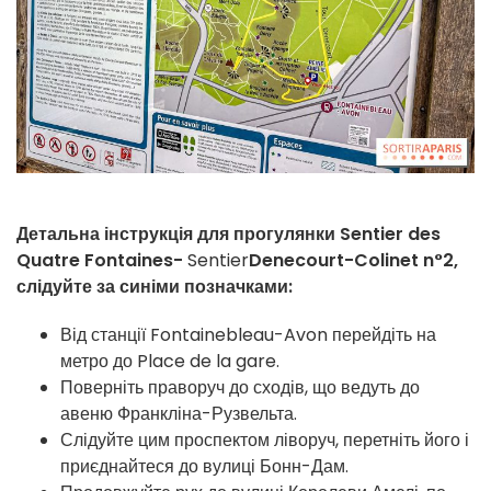
Детальна інструкція для прогулянки Sentier des
Quatre Fontaines
-
Sentier
Denecourt-Colinet n°2,
слідуйте за синіми позначками:
Від станції Fontainebleau-Avon перейдіть на
метро до Place de la gare.
Поверніть праворуч до сходів, що ведуть до
авеню Франкліна-Рузвельта.
Слідуйте цим проспектом ліворуч, перетніть його і
приєднайтеся до вулиці Бонн-Дам.