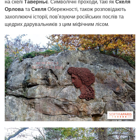
на скелі
Таверньє
. Символічні проходи, такі як
Скеля
Орлова
та
Скеля
Обережності, також розповідають
захоплюючі історії, пов'язуючи російських послів та
щедрих дарувальників з цим міфічним лісом.