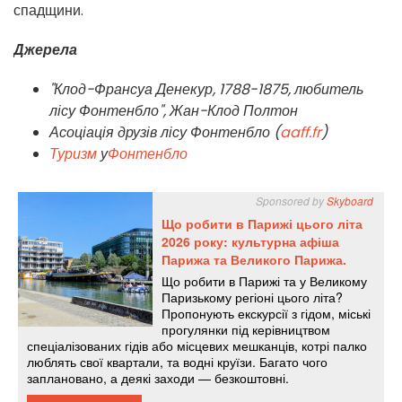
спадщини.
Джерела
"Клод-Франсуа Денекур, 1788-1875, любитель
лісу Фонтенбло", Жан-Клод Полтон
Асоціація друзів лісу Фонтенбло (
aaff.fr
)
Туризм
у
Фонтенбло