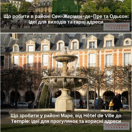
Що робити в районі Сен-Жермен-де-Пре та Одьєон:
Ідеї для виходів та гарні адреси
Що зробити у районі Маре, від Hôtel de Ville до
Temple: ідеї для прогулянок та корисні адреси