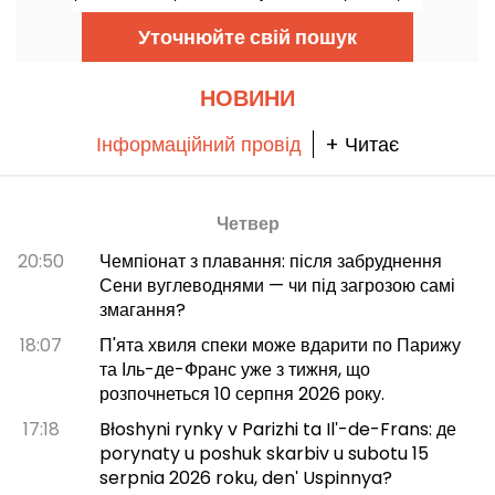
стати справжнім експертом з планет і зірок!
Уточнюйте свій пошук
НОВИНИ
Інформаційний провід
+ Читає
Четвер
20:50
Чемпіонат з плавання: після забруднення
Сени вуглеводнями — чи під загрозою самі
змагання?
18:07
П'ята хвиля спеки може вдарити по Парижу
та Іль-де-Франс уже з тижня, що
розпочнеться 10 серпня 2026 року.
17:18
Błoshyni rynky v Parizhi ta Ilʹ-de-Frans: де
porynaty u poshuk skarbiv u subotu 15
serpnia 2026 roku, denʹ Uspinnya?