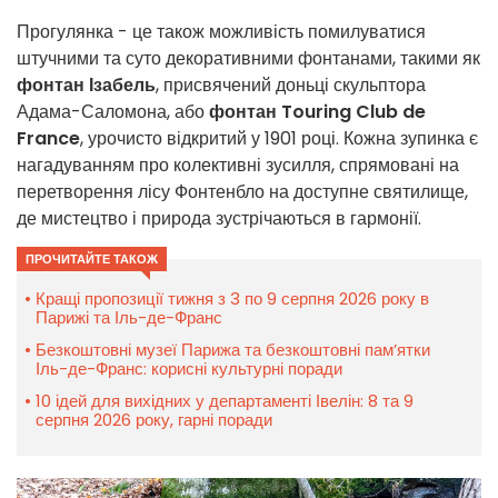
Прогулянка - це також можливість помилуватися
штучними та суто декоративними фонтанами, такими як
фонтан Ізабель
, присвячений доньці скульптора
Адама-Саломона, або
фонтан Touring Club de
France
, урочисто відкритий у 1901 році. Кожна зупинка є
нагадуванням про колективні зусилля, спрямовані на
перетворення лісу Фонтенбло на доступне святилище,
де мистецтво і природа зустрічаються в гармонії.
ПРОЧИТАЙТЕ ТАКОЖ
Кращі пропозиції тижня з 3 по 9 серпня 2026 року в
Парижі та Іль-де-Франс
Безкоштовні музеї Парижа та безкоштовні пам’ятки
Іль-де-Франс: корисні культурні поради
10 ідей для вихідних у департаменті Івелін: 8 та 9
серпня 2026 року, гарні поради