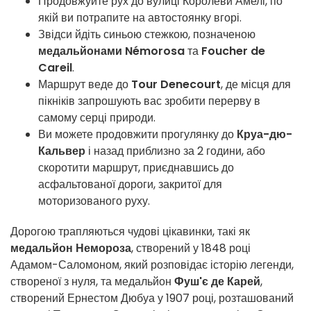
Продовжуйте рух до вулиці Королеви Амелі, по
якій ви потрапите на автостоянку вгорі.
Звідси йдіть синьою стежкою, позначеною
медальйонами Némorosa
та
Foucher de
Careil
.
Маршрут веде до
Tour Denecourt
, де місця для
пікніків запрошують вас зробити перерву в
самому серці природи.
Ви можете продовжити прогулянку до
Круа-дю-
Кальвер
і назад приблизно за 2 години, або
скоротити маршрут, приєднавшись до
асфальтованої дороги, закритої для
моторизованого руху.
Дорогою трапляються чудові цікавинки, такі як
медальйон Немороза
, створений у 1848 році
Адамом-Саломоном, який розповідає історію легенди,
створеної з нуля, та медальйон
Фуш'є де Карей
,
створений Ернестом Дюбуа у 1907 році, розташований