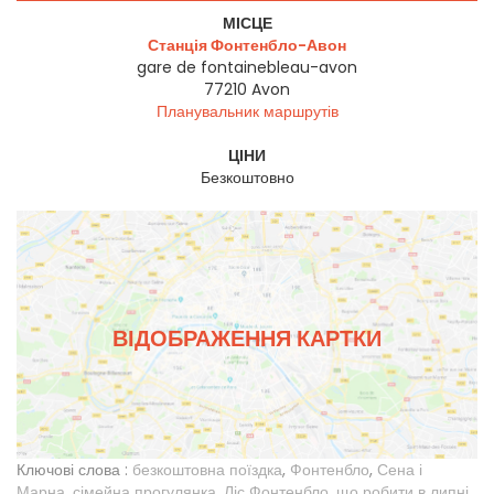
МІСЦЕ
Станція Фонтенбло-Авон
gare de fontainebleau-avon
77210
Avon
Планувальник маршрутів
ЦІНИ
Безкоштовно
ВІДОБРАЖЕННЯ КАРТКИ
Ключові слова :
безкоштовна поїздка
,
Фонтенбло
,
Сена і
Марна
,
сімейна прогулянка
,
Ліс Фонтенбло
,
що робити в липні
,