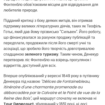
Фонтенбло обов'язковим місцем для відвідування для
любителів природи.
Підданий критиці з боку деяких митців, він отримав
підтримку великих літературних діячів, таких як Теофіль
Готьє, який дав йому прізвисько "Сильвен". Його роботу,
що фінансувалася за рахунок продажу публікацій та
передплати, продовжили після його смерті учні та
асоціації, що зробило його творчість довготривалою
спадщиною
зеленого туризму
. Таким чином, Денекур
перетворив ліс Фонтенбло на взірець прогулянок і
відкриттів, доступний для всіх.
Вперше опублікований у вересні 1849 року в путівнику
Денекура під назвою
"Délices de Fontainebleau,
itinéraire d'une charmante promenade au
débarcadère par le Calvaire et le Point de vue de la
Reine des Bois",
цей маршрут спочатку не включав ні
Tour Denecourt
, збудований у 1851 році, ні досі