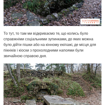
То тут, то там ми відкриваємо те, що колись було
справжніми соціальними зупинками, до яких можна
було дійти пішки або на кінному екіпажі, де місця для
пікніків і кіоски з прохолодними напоями були
звичайною справою дня.