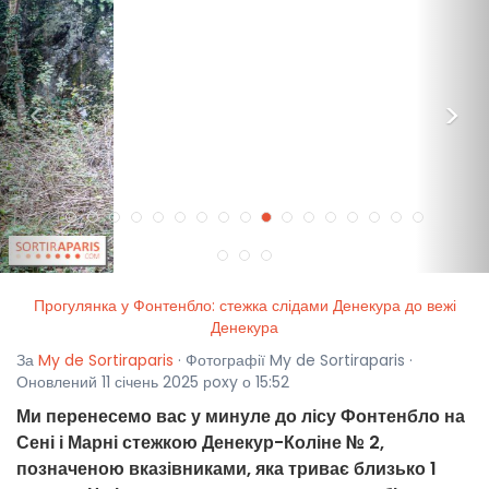
<
>
Прогулянка у Фонтенбло: стежка слідами Денекура до вежі
Денекура
За
My de Sortiraparis
· Фотографії My de Sortiraparis ·
Оновлений 11 січень 2025 рoxy о 15:52
Ми перенесемо вас у минуле до лісу Фонтенбло на
Сені і Марні стежкою Денекур-Коліне № 2,
позначеною вказівниками, яка триває близько 1