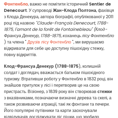
Фонтенбло
, важко не помітити історичний
Sentier de
Denecourt
. У супроводі
Жан-Клода Полтона
, фахівця
з Клода Денекура, автора біографії, опублікованої у 2011
році під назвою
"Claude-François Denecourt, 1788-
1875, l'amant de la forêt de Fontainebleau" (Клод-
Франсуа Денекур, 1788-1875, коханець лісу Фонтенбло
) та члена "
Друзів лісу Фонтенбло
", ми вирушаємо
відкривати для себе цю доступну пішохідну стежку,
повну відкриттів.
Клод-Франсуа Денекур (1788-1875
), колишній
солдат і доглядач, вважається батьком пішохідного
туризму. Втративши роботу у Фонтенбло в 1832 році, він
знайшов притулок у лісі і перетворив це на свою
пристрасть. Візіонер, з 1839 року він створював
стежки
з вказівниками, позначаючи визначні дерева та скелі, а
також розвиваючи атракції, такі як фонтани та печери.
Його популярні путівники та карти заохочували
відвідувачів досліджувати ліс пішки, що зробило