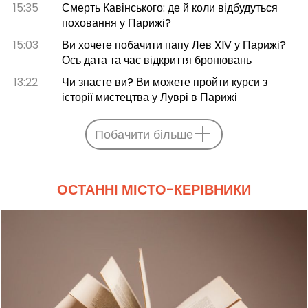
15:35
Смерть Кавінського: де й коли відбудуться
поховання у Парижі?
15:03
Ви хочете побачити папу Лев XIV у Парижі?
Ось дата та час відкриття бронювань
13:22
Чи знаєте ви? Ви можете пройти курси з
історії мистецтва у Луврі в Парижі
Побачити більше
ОСТАННІ МІСТО-КЕРІВНИКИ