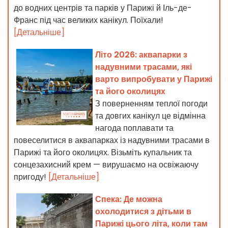
до водних центрів та парків у Парижі й Іль-де-
Франс під час великих канікул. Поїхали!
[Детальніше]
Літо 2026: аквапарки з
надувними трасами, які
варто випробувати у Парижі
та його околицях
З поверненням теплої погоди
та довгих канікул це відмінна
нагода поплавати та
повеселитися в аквапарках із надувними трасами в
Парижі та його околицях. Візьміть купальник та
сонцезахисний крем — вирушаємо на освіжаючу
пригоду!
[Детальніше]
Спека: Де можна
охолодитися з дітьми в
Парижі цього літа, коли там