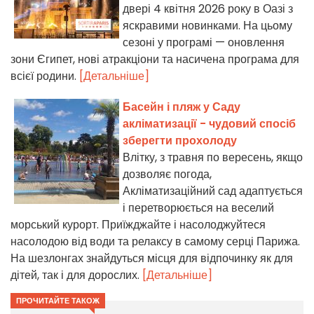
двері 4 квітня 2026 року в Оазі з
яскравими новинками. На цьому
сезоні у програмі — оновлення
зони Єгипет, нові атракціони та насичена програма для
всієї родини.
[Детальніше]
Басейн і пляж у Саду
акліматизації - чудовий спосіб
зберегти прохолоду
Влітку, з травня по вересень, якщо
дозволяє погода,
Акліматизаційний сад адаптується
і перетворюється на веселий
морський курорт. Приїжджайте і насолоджуйтеся
насолодою від води та релаксу в самому серці Парижа.
На шезлонгах знайдуться місця для відпочинку як для
дітей, так і для дорослих.
[Детальніше]
ПРОЧИТАЙТЕ ТАКОЖ