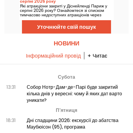
серпні 2026 року
Які атракціони закриті у Діснейленді Париж у
серпні 2026 року? Ознайомтеся зі списком
тимчасово недоступних атракціонів через
техобслуговування або реконструкцію, аби
спланувати ваш візит до парків Діснея.
Уточнюйте свій пошук
НОВИНИ
Інформаційний провід
+ Читає
Субота
13:31
Собор Нотр-Дам-де-Парі буде закритий
кілька днів у вересні: чому й яких дат варто
уникати?
П'ятниця
18:31
Дні спадщини 2026: екскурсії до абатства
Маубюісон (95), програма