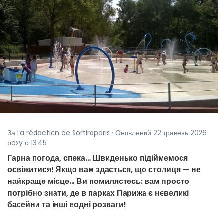
За La rédaction de Sortiraparis · Оновлений 22 травень 2026
рoxy о 13:45
Гарна погода, спека… Швиденько підіймемося
освіжитися! Якщо вам здається, що столиця — не
найкраще місце… Ви помиляєтесь: вам просто
потрібно знати, де в парках Парижа є невеликі
басейни та інші водні розваги!