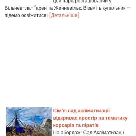
цей парк, розташований у
Вільнев-ла-Ґарен та Женневільє. Візьміть купальник —
підемо освіжитися!
[Детальніше]
Сім'я: сад акліматизації
відкриває простір на тематику
корсарів та піратів
На абордаж! Сад Акліматизації