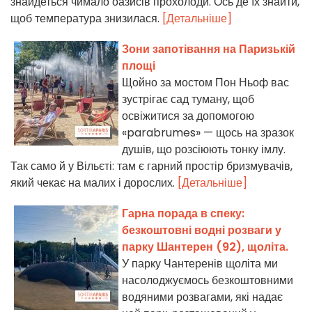
знайдеться чимало оазисів прохолоди. Ось де їх знайти,
щоб температура знизилася.
[Детальніше]
Зони запотівання на Паризькій
площі
Щойно за мостом Пон Ньоф вас
зустрігає сад туману, щоб
освіжитися за допомогою
«parabrumes» — щось на зразок
душів, що розсіюють тонку імлу.
Так само й у Вільєті: там є гарний простір бризмувачів,
який чекає на малих і дорослих.
[Детальніше]
Гарна порада в спеку:
безкоштовні водні розваги у
парку Шантерен (92), щоліта.
У парку Чантеренів щоліта ми
насолоджуємось безкоштовними
водяними розвагами, які надає