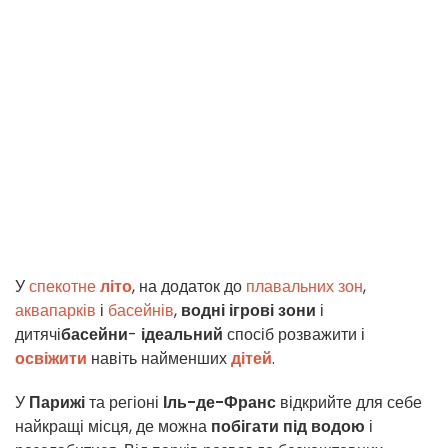
У
спекотне
літо
, на додаток до
плавальних зон
,
аквапарків
і
басейнів
,
водні ігрові зони
і
дитячі
басейни
-
ідеальний
спосіб розважити і
освіжити
навіть найменших
дітей
.
У
Парижі
та регіоні
Іль-де-Франс
відкрийте для себе
найкращі місця, де можна
побігати під водою
і