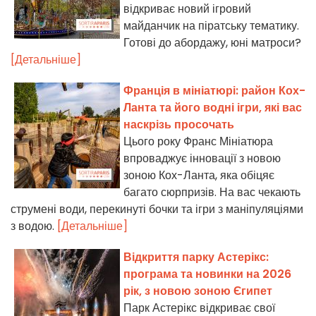
відкриває новий ігровий
майданчик на піратську тематику.
Готові до абордажу, юні матроси?
[Детальніше]
Франція в мініатюрі: район Кох-
Ланта та його водні ігри, які вас
наскрізь просочать
Цього року Франс Мініатюра
впроваджує інновації з новою
зоною Кох-Ланта, яка обіцяє
багато сюрпризів. На вас чекають
струмені води, перекинуті бочки та ігри з маніпуляціями
з водою.
[Детальніше]
Відкриття парку Астерікс:
програма та новинки на 2026
рік, з новою зоною Єгипет
Парк Астерікс відкриває свої