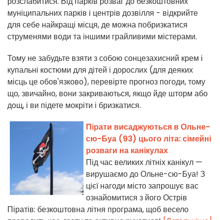
розслабитися. Від парків розваг до безкоштовних
муніципальних парків і центрів дозвілля - відкрийте
для себе найкращі місця, де можна побризкатися
струменями води та іншими грайливими містерами.
Тому не забудьте взяти з собою сонцезахисний крем і
купальні костюми для дітей і дорослих (для деяких
місць це обов'язково), перевірте прогноз погоди, тому
що, звичайно, вони закриваються, якщо йде шторм або
дощ, і ви підете мокріти і бризкатися.
Пірати висаджуються в Ольне-
сю-Буа (93) цього літа: сімейні
розваги на канікулах
Під час великих літніх канікул —
вирушаємо до Ольне-сю-Буа! З
цієї нагоди місто запрошує вас
ознайомитися з його Острів
Піратів: безкоштовна літня програма, щоб весело