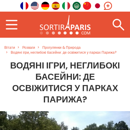
Вітати
Розваги
Прогулянки & Природа
Водяні ігри, неглибокі басейни: де освіжитися у парках Парижа?
ВОДЯНІ ІГРИ, НЕГЛИБОКІ
БАСЕЙНИ: ДЕ
ОСВІЖИТИСЯ У ПАРКАХ
ПАРИЖА?