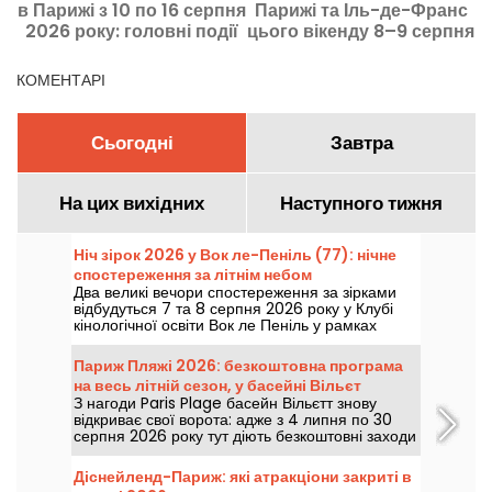
в Парижі з 10 по 16 серпня
Парижі та Іль-де-Франс
2026 року: головні події
цього вікенду 8–9 серпня
Д
2026 року?
н
КОМЕНТАРІ
Сьогодні
Завтра
На цих вихідних
Наступного тижня
Ніч зірок 2026 у Вок ле-Пеніль (77): нічне
спостереження за літнім небом
Два великі вечори спостереження за зірками
відбудуться 7 та 8 серпня 2026 року у Клубі
кінологічної освіти Вок ле Пеніль у рамках
нового випуску Ночей зірок.
Париж Пляжі 2026: безкоштовна програма
на весь літній сезон, у басейні Вільєт
З нагоди Paris Plage басейн Вільєтт знову
відкриває свої ворота: адже з 4 липня по 30
серпня 2026 року тут діють безкоштовні заходи
для малих і великих, але головне — це чудове
місце для купання.
Діснейленд-Париж: які атракціони закриті в