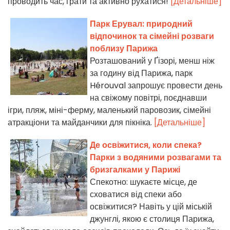
проводить час, грати та активно рухатися!
[Детальніше]
Парк Ерувал: природний
відпочинок та сімейні розваги
поблизу Парижа
Розташований у Ґізорі, менш ніж
за годину від Парижа, парк
Hérouval запрошує провести день
на свіжому повітрі, поєднавши
ігри, пляж, міні-ферму, маленький паровозик, сімейні
атракціони та майданчики для пікніка.
[Детальніше]
Де освіжитися, коли спека?
Парки з водяними розвагами та
бризгалками у Парижі
Спекотно: шукаєте місце, де
сховатися від спеки або
освіжитися? Навіть у цій міській
джунглі, якою є столиця Парижа,