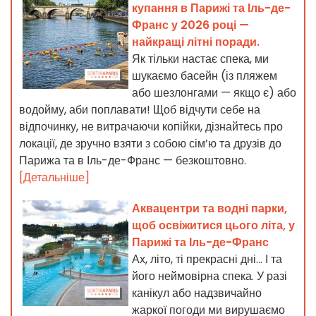
купання в Парижі та Іль-де-
Франс у 2026 році —
найкращі літні поради.
Як тільки настає спека, ми
шукаємо басейн (із пляжем
або шезлонгами — якщо є) або
водойму, аби поплавати! Щоб відчути себе на
відпочинку, не витрачаючи копійки, дізнайтесь про
локації, де зручно взяти з собою сім’ю та друзів до
Парижа та в Іль-де-Франс — безкоштовно.
[Детальніше]
Аквацентри та водні парки,
щоб освіжитися цього літа, у
Парижі та Іль-де-Франс
Ах, літо, ті прекрасні дні... І та
його неймовірна спека. У разі
канікул або надзвичайно
жаркої погоди ми вирушаємо