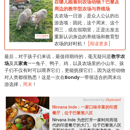
在哪儿能看到农场动物？巴黎及
周边的教学型农场与养殖场
去农场一日游，是众人公认的出
游选项：因此，这个周末、这个
周三，或在假期里，正是出发去
重新认识身边的养殖场和教育型
农场的好时机！
[阅读更多]
最后，对于孩子们来说，最值得期待的，毫无疑问是
教学农
场
及其
家禽
——兔子、鸭子、鸡，以及农场里的小山羊。孩
子们不仅有时可以喂养它们，更能抚摸它们，因为这些动物
对人类都很熟悉！这是一次在
Bondy
一带很适合的周末出
游选择，
周末
！