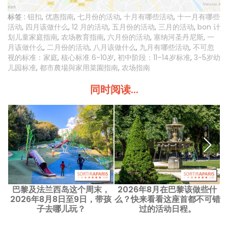
标签 :
钮扣
,
优惠指南
,
七月份的活动
,
十月有哪些活动
,
十一月有哪些
活动
,
四月该做什么
,
12 月的活动
,
五月份的活动
,
三月的活动
,
bon 计
划儿童家庭指南
,
农场教育指南
,
六月份的活动
,
塞纳河圣丹尼斯
,
一
月该做什么
,
二月份的活动
,
八月该做什么
,
九月有哪些活动
,
不可忽
视的标准：家庭
,
核心标准 6-10岁
,
初中阶段：11–14岁标准
,
3-5岁幼
儿园标准
,
都市農場與家用菜園指南
,
农场指南
同时阅读...
巴黎及法兰西岛这个周末，
2026年8月在巴黎该做些什
2026年8月8日至9日，带孩
么？快来看看这座首都不可错
子去哪儿玩？
过的活动日程。