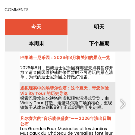
COMMENTS
今天
明天
本周末
下个星期
巴黎迪士尼乐园：2026年8月将关闭的景点一览
2026年8月，巴黎迪士尼乐园有哪些景点将暂停开
放？请查阅因维护或翻修而暂时不可游玩的景点清
单，为您的迪士尼乐园之行做好准备。
虚拟现实中的埃菲尔铁塔：这个夏天，带您体验
Viality Tour 的历史导览
探索巴黎埃菲尔铁塔的虚拟现实沉浸式导览，由
Viality Tour 打造。走进马尔斯广场的核心，重现
铁娘子从建造到1889年正式启用的历史进程。
2026年3月31日，推出了更贴近真实的新版本。为
此，我们还为你准备了专属促销码！为应对高温天
凡尔赛宫的“音乐喷泉盛宴”——2026年演出日期
气，所有导览均安排在阴影处进行。
公布
Les Grandes Eaux Musicales et les Jardins
Musicaux du Château de Versailles font leur