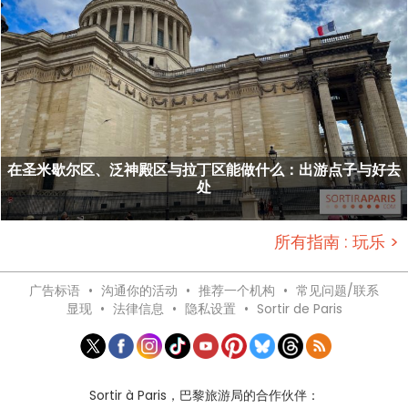
在圣米歇尔区、泛神殿区与拉丁区能做什么：出游点子与好去
处
所有指南 : 玩乐 >
广告标语
•
沟通你的活动
•
推荐一个机构
•
常见问题/联系
显现
•
法律信息
•
隐私设置
•
Sortir de Paris
Sortir à Paris，巴黎旅游局的合作伙伴：