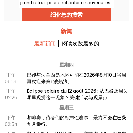
grand retour pour enchanter à nouveau les
fontaines et bassins du jardin en cette
nouvelle saison. Du 1er avril au 1er novembre
细化您的搜索
2026, les visiteurs peuvent flâner autour des
bosquets et des fontaines, accompagnés
par des airs baroques qui évoquent
l’atmosphère féérique de l’époque de Louis
新闻
XIV.
最新新闻
阅读次数最多的
星期四
下午
巴黎与法兰西岛地区可能在2026年8月10日当周
06:05
再次迎来第5波热浪。
下午
Éclipse solaire du 12 août 2026 : 从巴黎及周边
02:26
哪里观赏这一现象？关键活动与观景点
星期三
下午
咖啡赛，侍者们的标志性赛事，最终不会在巴黎
02:54
九月举行。