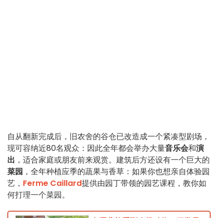
自从翻新完成后，旧农舍的谷仓已改造成一个紧凑型剧场，
现可容纳近80名观众：因此全年都会举办大量
音乐会
和
演
出
，适合家庭或朋友前来观赏。建筑后方还设有一个巨大的
菜园
，全年种植应季的蔬果与香草：如果你也想亲自体验园
艺，
Ferme Caillard
提供由园丁带领的园艺课程，教你如
何打理一个菜园。