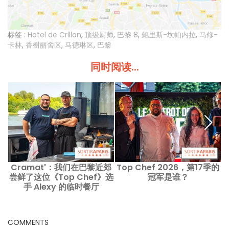
标签 :
Hotel de Crillon
,
顶级厨师
,
巴黎 8
,
鲍里斯-坎帕内拉
,
马修-
卡林
,
香榭丽舍区
,
马德琳区
,
巴黎
同时阅读...
Cramat'：我们在巴黎近郊
Top Chef 2026，第17季的
尝鲜了这位《Top Chef》选
冠军是谁？
手 Alexy 的临时餐厅
COMMENTS