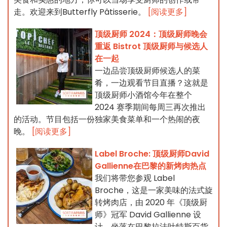
走。欢迎来到Butterfly Pâtisserie。
[阅读更多]
顶级厨师 2024：顶级厨师晚会
重返 Bistrot 顶级厨师与候选人
在一起
一边品尝顶级厨师候选人的菜
肴，一边观看节目直播？这就是
顶级厨师小酒馆今年在整个
2024 赛季期间每周三再次推出
的活动。节目包括一份独家美食菜单和一个热闹的夜
晚。
[阅读更多]
Label Broche: 顶级厨师David
Gallienne在巴黎的新烤肉热点
我们将带您参观 Label
Broche，这是一家美味的法式旋
转烤肉店，由 2020 年《顶级厨
师》冠军 David Gallienne 设
计，坐落在巴黎拉法叶特斯百货