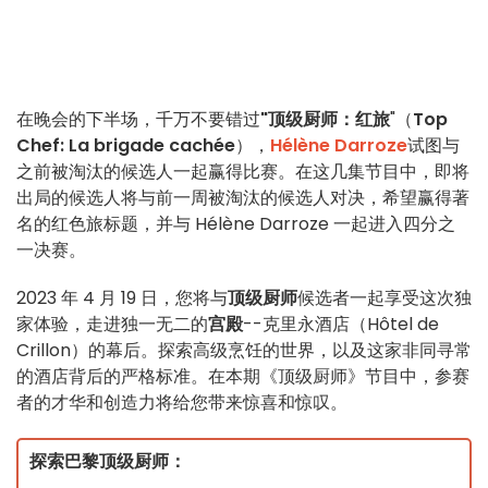
在晚会的下半场，千万不要错过
"顶级厨师：红旅
"（
Top
Chef: La brigade cachée
），
Hélène Darroze
试图与
之前被淘汰的候选人一起赢得比赛。在这几集节目中，即将
出局的候选人将与前一周被淘汰的候选人对决，希望赢得著
名的红色旅标题，并与 Hélène Darroze 一起进入四分之
一决赛。
2023 年 4 月 19 日，您将与
顶级厨师
候选者一起享受这次独
家体验，走进独一无二的
宫殿
--克里永酒店（Hôtel de
Crillon）的幕后。探索高级烹饪的世界，以及这家非同寻常
的酒店背后的严格标准。在本期《顶级厨师》节目中，参赛
者的才华和创造力将给您带来惊喜和惊叹。
探索巴黎顶级厨师：