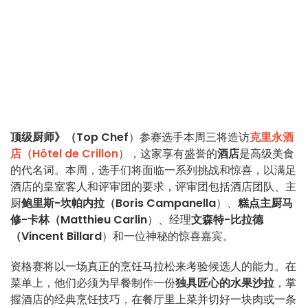
顶级厨师》（Top Chef
）参赛选手本周三将造访
克里永酒
店（Hôtel de Crillon
），这家享有盛誉的
酒店
是高级美食
的代名词。本周，选手们将面临一系列挑战和惊喜，以满足
酒店的皇室客人和评审团的要求，评审团包括酒店团队、主
厨
鲍里斯-坎帕内拉（Boris Campanella
）、
糕点主厨马
修-卡林（Matthieu Carlin
）、经理
文森特-比拉德
（Vincent Billard
）和一位神秘的惊喜嘉宾。
资格赛将以一场真正的烹饪马拉松来考验候选人的能力。在
菜单上，他们必须为早餐制作一份
独具匠心的水果沙拉
，掌
握酒店的经典烹饪技巧，在餐厅里上菜并切好一块肉或一条