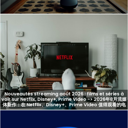
Nouveautés streaming août 2026 : films et séries à
voir sur Netflix, Disney+, Prime Video -> 2026年8月流媒
体新作：在 Netflix、Disney+、Prime Video 值得观看的电
影与剧集