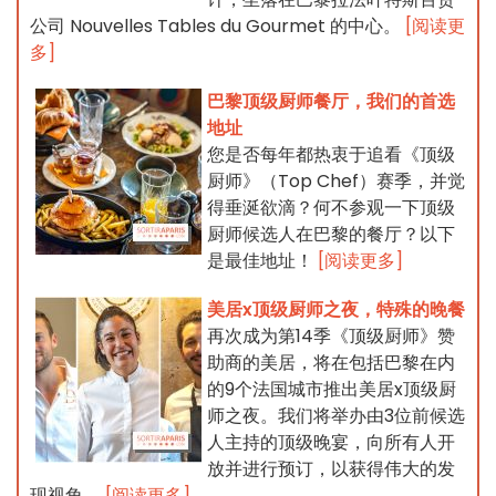
公司 Nouvelles Tables du Gourmet 的中心。
[阅读更
多]
巴黎顶级厨师餐厅，我们的首选
地址
您是否每年都热衷于追看《顶级
厨师》（Top Chef）赛季，并觉
得垂涎欲滴？何不参观一下顶级
厨师候选人在巴黎的餐厅？以下
是最佳地址！
[阅读更多]
美居x顶级厨师之夜，特殊的晚餐
再次成为第14季《顶级厨师》赞
助商的美居，将在包括巴黎在内
的9个法国城市推出美居x顶级厨
师之夜。我们将举办由3位前候选
人主持的顶级晚宴，向所有人开
放并进行预订，以获得伟大的发
现视角。
[阅读更多]