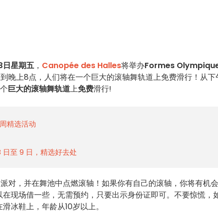
23日星期五
，
Canopée des Halles
将举办
Formes Olympiqu
点到晚上8点，人们将在一个巨大的滚轴舞轨道上免费滑行！从下
一个
巨大的滚轴舞轨道
上
免费
滑行!
日一周精选活动
 8 日至 9 日，精选好去处
个派对，并在舞池中点燃滚轴！如果你有自己的滚轴，你将有机
以在现场借一些，无需预约，只要出示身份证即可。不要惊慌，
滑冰鞋上，年龄从10岁以上。