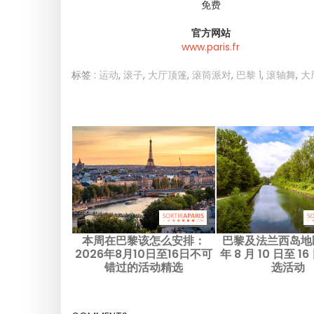
免费
官方网站
www.paris.fr
标签 :
运动
,
滚子
,
大厅顶篷
,
滚筒派对
,
巴黎 1
,
滚轴舞
,
大
本周在巴黎该怎么安排：
巴黎及法兰西岛地区
2026年8月10日至16日不可
年 8 月 10 日至 1
错过的活动精选
选活动