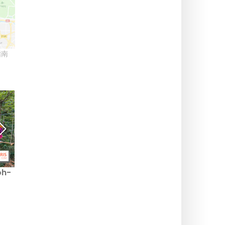
指南
h-
2025年色彩艺术节：亡灵节
直排轮滑工作坊和即兴派
主题街头艺术展的最后几天
对：本周日在 104 Paris 体
验滑行乐趣