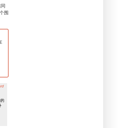
陪同
个围
在