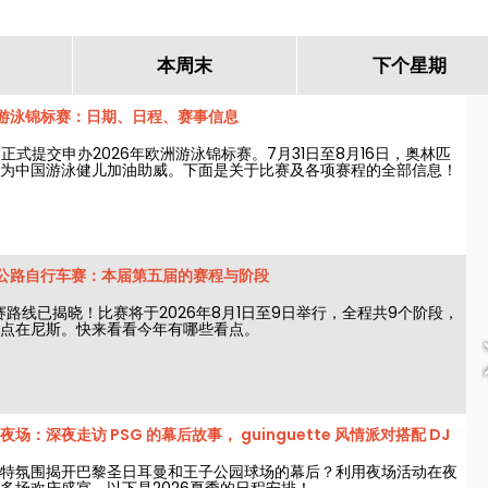
本周末
下个星期
洲游泳锦标赛：日期、日程、赛事信息
国正式提交申办2026年欧洲游泳锦标赛。7月31日至8月16日，奥林匹
为中国游泳健儿加油助威。下面是关于比赛及各项赛程的全部信息！
子公路自行车赛：本届第五届的赛程与阶段
赛路线已揭晓！比赛将于2026年8月1日至9日举行，全程共9个阶段，
点在尼斯。快来看看今年有哪些看点。
：深夜走访 PSG 的幕后故事， guinguette 风情派对搭配 DJ
特氛围揭开巴黎圣日耳曼和王子公园球场的幕后？利用夜场活动在夜