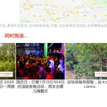
厅区
,
奥林匹克形式
,
运动体验指南
,
巴黎
,
文化奥林匹克指南
,
轮滑舞晚会
同时阅读...
 2026
国庆日：巴黎7月13日与14日
运动体验和探险，如 Ko
6 日一周精
的顶级夜晚活动，周末去哪
Lanta
儿嗨翻天