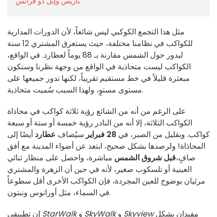
باريس وإيل دو فرانس
مثل هذا التجمع الكوكبي ليس شائعاً، لأن الدورات المدارية
للكواكب في نظامنا مختلفة، حيث يستغرق المشتري 12 سنة
ليدور حول الشمس مقارنة بـ 88 يوماً لعطارد. في الواقع،
الكواكب ليست متحاذية في الواقع من وجهة نظرنا وستكون
مبعثرة قليلاً في خط مستقيم تقريباً، لكنها تدور جميعها على
مستوى مستوٍ، ولهذا السبب سُميت متحاذية.
على الرغم من أنه من الشائع رؤية ثلاثة كواكب في محاذاة
الكواكب الثلاثة، إلا أنه من النادر رؤية خمسة أو ستة أو سبعة
كواكب. وبقليل من الصبر، في
28 فبراير
سيُضاف
عطارد
أيضًا إلى
المحاذاة! ولرصدها بشكل صحيح، ابتعد عن أضواء المدينة مع أفق
صافٍ،
قبل شروق الشمس
مباشرة، واحصل على منظار ثنائي
العينية أو تلسكوب صغير، لأنه في حين أن الزهرة والمشتري
مرئيان بوضوح للعين المجردة، فإن الكواكب الأخرى أقل سطوعاً
في السماء، مثل أورانوس ونبتون.
مفيدان بشكل
Skyview
و
SkyWalk
و
StarWalk
إن تطبيقي