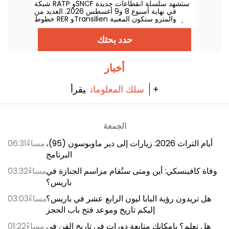
شبكة RATP وSNCF ستشهد سلسلة انقطاعات جديدة
في نهاية أسبوع 8 و9 أغسطس 2026. العديد من
خطوط RER وTransilien والمترو ستكون المعنية
بأعمال وتوقفات، إليكم كل التفاصيل لمساعدتكم في
تخطيط تنقلكم والاستعداد لها.
حدد بحثك
أخبار
يقرأ +
سلك المعلومات
الجمعة
أيام التراث 2026: زيارات إلى دير ماوبوسون (95)،
06:31مساءً
البرنامج
وفاة كافينسكي: أين ومتى ستُقام مراسم الجنازة في
03:32مساءً
باريس؟
هل تريدون رؤية البابا ليون الرابع عشر في باريس؟
03:03مساءً
إليكم تاريخ وموعد فتح باب الحجز
هل تعلم؟ بإمكانك متابعة دورات في تاريخ الفن في
01:22مساءً