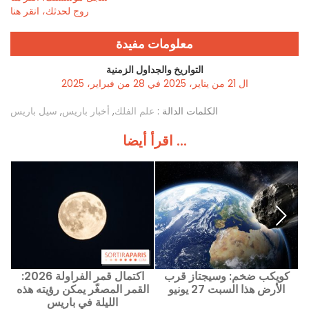
روج لحدثك، انقر هنا
معلومات مفيدة
التواريخ والجداول الزمنية
ال 21 من يناير، 2025 في 28 من فبراير، 2025
الكلمات الدالة :
علم الفلك
,
أخبار باريس
,
سيل باريس
اقرأ أيضا ...
كويكب ضخم: وسيجتاز قرب
اكتمال قمر الفراولة 2026:
لسبت 8 من
الأرض هذا السبت 27 يونيو
القمر المصغّر يمكن رؤيته هذه
الليلة في باريس