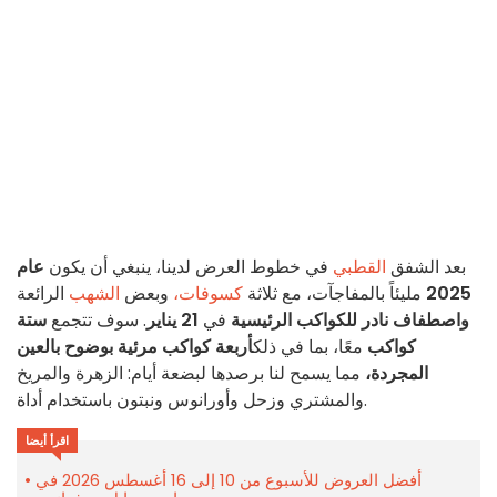
بعد الشفق
القطبي
في خطوط العرض لدينا، ينبغي أن يكون
عام
2025
مليئاً بالمفاجآت، مع ثلاثة
كسوفات،
وبعض
الشهب
الرائعة
واصطفاف نادر للكواكب الرئيسية
في
21 يناير
. سوف تتجمع
ستة
كواكب
معًا، بما في ذلك
أربعة كواكب مرئية بوضوح بالعين
المجردة،
مما يسمح لنا برصدها لبضعة أيام: الزهرة والمريخ
والمشتري وزحل وأورانوس ونبتون باستخدام أداة.
اقرأ أيضا
أفضل العروض للأسبوع من 10 إلى 16 أغسطس 2026 في