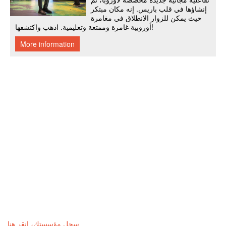
سجل مؤسستك، انقر هنا