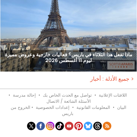
ماذا تفعل هذا الثلاثاء في باريس؟ فعاليات خارجية وعروض مميزة
ليوم 11 أغسطس 2026
جميع الأدلة : أخبار >
اللافتات الإعلانية
•
تواصل مع الحدث الخاص بك
•
إحالة مدرسة
•
الأسئلة الشائعة / الاتصال
البيان
•
المعلومات القانونية
•
إعدادات الخصوصية
•
الخروج من
باريس