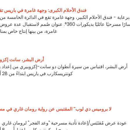
فندق الأحلام الكبرى: وجهة غامرة في باريس ت
برعاية - فندق الأحلام الكبير، وجهة غامرة تقع في الدائرة الخامسة من
غامرة، من بينها إنتاج خاص بمنا
أرض البشر، سانت إكزوب
أرض البشر، اقتباس من سيرة أنطوان دو سانت-إكزوبيري من إعداد بي
كونتريسكارب في باريس ابتداءً من 28 أغسطس 2026.
عودة عرض مُقتَبَس/إعادة تأدية مسرحية "وعد الفجر" لرومان غاري على
مسرح لي كونترسكارب اعتباراً من 8 أغسطس 2026.