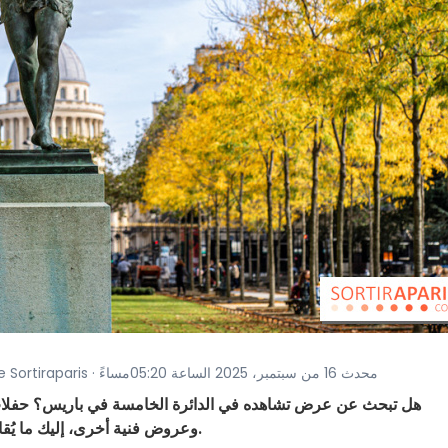
· صور بواسطة My de Sortiraparis · محدث 16 من سبتمبر، 2025 الساعة 05:20مساءً
هل تبحث عن عرض تشاهده في الدائرة الخامسة في باريس؟ حف
وعروض فنية أخرى، إليك ما يُقام حالياً في الأماكن الجميلة في هذه المنطقة الباريسية.