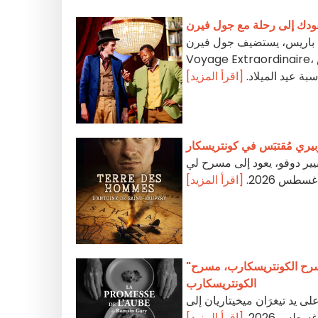
قودك إلى رحلة مع جول فيرن
 باريس، يستضيف جول فيرن، Le
Voyage Extraordinaire، مسارًا مسرحيًا عائليًا بديكورات 360°. عنوان صُمم لاستقبال عدة عروض
سبة عيد الميلاد.
[اقرأ المزيد]
يري مُقتبَس في كونتريسكار
ير دوفو، يعود إلى مسرح لي
[اقرأ المزيد]
"لا بروميس دي لوب" المقتبس عن رواية رومان غاري في مسرح الكونتريسكارب، مسرح
الكونتريسكارب
 يد تيغرَان ميخيتاريان إلى
[اقرأ المزيد]