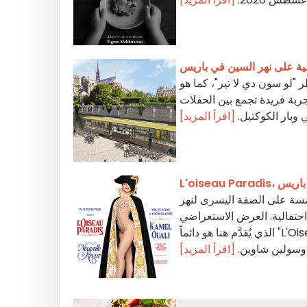
ية على نهر السين في باريس
 "لو سون دي لا تير"، كما هو
بة فريدة تجمع بين الحفلات
 وبار الكوكتيل.
[اقرأ المزيد]
في باريس
امسة على الضفة اليسرى لنهر
احتفالية. العرض الاستعراضي
الذي يُقدَّم هنا هو دائماً "L'Oiseau Paradis"، وهو عرض لكامل الوالي. يؤدي العرض كل من ديس
وسولين شاوين.
[اقرأ المزيد]