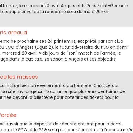
affronter, le mercredi 20 avril, Angers et le Paris Saint-Germain
. Le coup d'envoi de la rencontre sera donné à 20h45
oris arnaud
a semaine prochaine ses 24 printemps, est prêté par son club
u SCO d'Angers (Ligue 2), le futur adversaire du PSG en demi-
mercredi 20 avril. A dix jours de "son" match de l'année, le
age dans la capitale, sa saison à Angers et ses objectifs
ace les masses
constitue bien un événement à part entière. C’est ce qui
n du site my-angers.info comme quoi plusieurs centaines de
née devant la billetterie pour obtenir des tickets pour la
nforcée
 fait savoir que le dispositif de sécurité présent pour la demi-
 entre le SCO et le PSG sera plus conséquent qu’à l’accoutumée