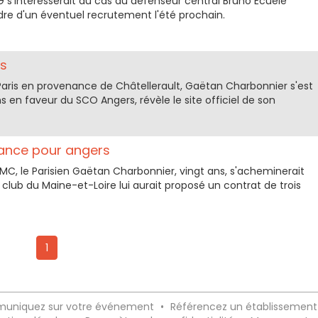
G s'intéresserait au cas du défenseur central Bruno Ecuele
dre d'un éventuel recrutement l'été prochain.
rs
Paris en provenance de Châtellerault, Gaëtan Charbonnier s'est
 en faveur du SCO Angers, révèle le site officiel de son
ance pour angers
 RMC, le Parisien Gaëtan Charbonnier, vingt ans, s'acheminerait
 club du Maine-et-Loire lui aurait proposé un contrat de trois
1
uniquez sur votre événement
•
Référencez un établissement