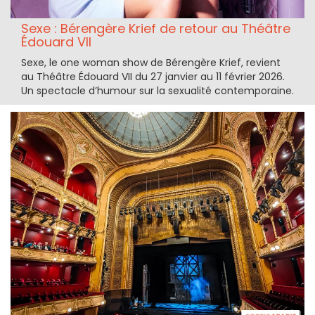
Sexe : Bérengère Krief de retour au Théâtre
Édouard VII
Sexe, le one woman show de Bérengère Krief, revient
au Théâtre Édouard VII du 27 janvier au 11 février 2026.
Un spectacle d’humour sur la sexualité contemporaine.