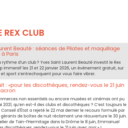
E REX CLUB
urent Beauté : séances de Pilates et maquillage
 à Paris
au rythme d’un club ? Yves Saint Laurent Beauté investit le Rex
p immersif les 21 et 22 janvier 2026, un évènement gratuit, sur
 et sport s’entrechoquent pour vous faire vibrer.
it : «pour les discothèques, rendez-vous le 21 juin
Macron
commerces non essentiels ou encore musées et cinémas ont pu
ai 2021, qu’en est-il des clubs et discothèques ? C’est toujours le
e Conseil d'État a rejeté le 22 mai dernier le recours formulé par
 gérants de boîtes de nuit réclamant une réouverture le 30 juin.
telier de Tain-l’Hermitage dans la Drôme le 8 juin, Emmanuel
es discothèques, rendez-vous le 21 juin avec moi » !