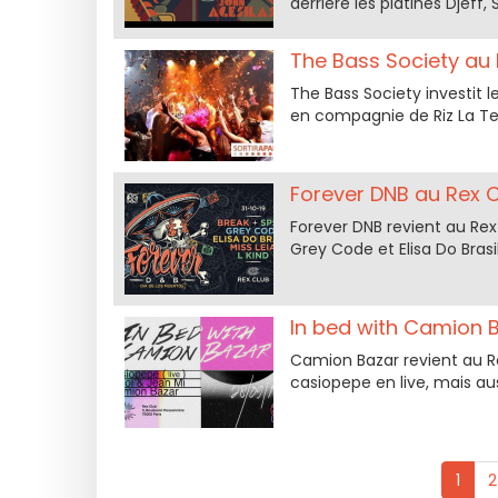
derrière les platines Djeff,
The Bass Society au 
The Bass Society investit l
en compagnie de Riz La Te
Forever DNB au Rex C
Forever DNB revient au Rex C
Grey Code et Elisa Do Brasil
In bed with Camion 
Camion Bazar revient au 
casiopepe en live, mais au
1
2