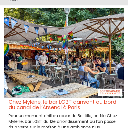
Chez Mylène, le bar LGBT dansant au bord
du canal de l’Arsenal à Paris
Pour un moment chill au cœur de Bastille, on file Chez
Mylène, bar LGBT du 12e arrondissement où l’on passe
d’un verre sur le rooftop à une ambiance plus