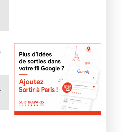
n
s
u