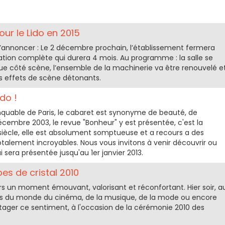
ur le Lido en 2015
e l’annoncer : Le 2 décembre prochain, l’établissement fermera
tion complète qui durera 4 mois. Au programme : la salle se
ue côté scène, l’ensemble de la machinerie va être renouvelé e
es effets de scène détonants.
do !
anquable de Paris, le cabaret est synonyme de beauté, de
écembre 2003, le revue "Bonheur" y est présentée, c'est la
iècle, elle est absolument somptueuse et a recours a des
talement incroyables. Nous vous invitons à venir découvrir ou
 sera présentée jusqu'au 1er janvier 2013.
es de cristal 2010
urs un moment émouvant, valorisant et réconfortant. Hier soir, a
ités du monde du cinéma, de la musique, de la mode ou encore
artager ce sentiment, à l'occasion de la cérémonie 2010 des