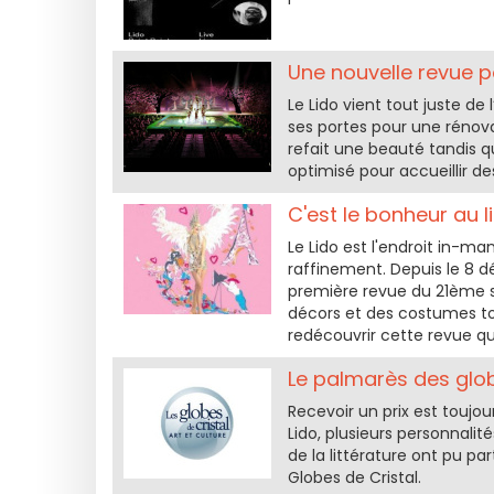
Une nouvelle revue po
Le Lido vient tout juste d
ses portes pour une rénova
refait une beauté tandis q
optimisé pour accueillir d
C'est le bonheur au li
Le Lido est l'endroit in-m
raffinement. Depuis le 8 d
première revue du 21ème s
décors et des costumes to
redécouvrir cette revue qui
Le palmarès des glob
Recevoir un prix est toujo
Lido, plusieurs personnal
de la littérature ont pu p
Globes de Cristal.