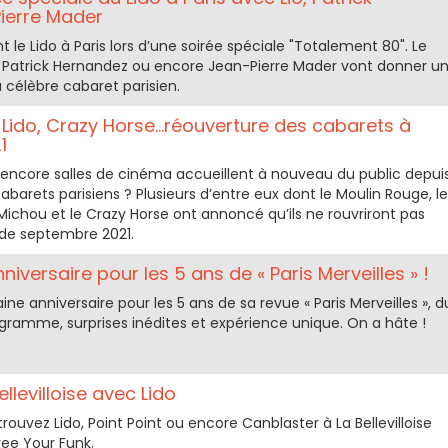
ierre Mader
t le Lido à Paris lors d’une soirée spéciale "Totalement 80". Le
o, Patrick Hernandez ou encore Jean-Pierre Mader vont donner u
 célèbre cabaret parisien.
 Lido, Crazy Horse...réouverture des cabarets à
1
 encore salles de cinéma accueillent à nouveau du public depui
 cabarets parisiens ? Plusieurs d’entre eux dont le Moulin Rouge, le
Michou et le Crazy Horse ont annoncé qu’ils ne rouvriront pas
 de septembre 2021.
niversaire pour les 5 ans de « Paris Merveilles » !
ine anniversaire pour les 5 ans de sa revue « Paris Merveilles », d
gramme, surprises inédites et expérience unique. On a hâte !
llevilloise avec Lido
trouvez Lido, Point Point ou encore Canblaster à La Bellevilloise
ree Your Funk.