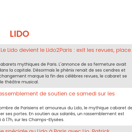
LIDO
e Lido devient le Lido2Paris : exit les revues, place
cabarets mythiques de Paris. L'annonce de sa fermeture avait
ans la capitale. Désormais le phénix renait de ses cendres et
ce changement marque la fin des célèbres revues, le cabaret se
le théâtre musical.
rassemblement de soutien ce samedi sur les
nombre de Parisiens et amoureux du Lido, le mythique cabaret d
mer ses portes. En soutien aux salariés, un rassemblement est
 à 17h, sur les Champs-Elysées.
e spéciale au Lido à Paris avec Lio, Patrick