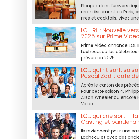
Plongez dans l’univers déj
arrondissement de Paris, où
rires et cocktails, vivez u
LOL IRL : Nouvelle vers
2025 sur Prime Vide
Prime Video annonce LOL IRL
Lacheau, où les célébrités 
prévue en 2025.
LOL, qui rit sort, sai
Pascal Zadi : date de
Après le carton des précéde
Pour cette saison 4, Philip
Alison Wheeler ou encore F
Video.
LOL, qui crie sort ! 
Casting et bande-a
Ils reviennent pour une sais
Lacheau et avec des ancien