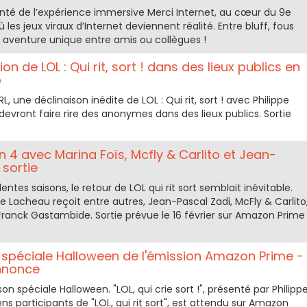
anté de l’expérience immersive Merci Internet, au cœur du 9e
 les jeux viraux d’Internet deviennent réalité. Entre bluff, fous
ne aventure unique entre amis ou collègues !
ion de LOL : Qui rit, sort ! dans des lieux publics en
o
, une déclinaison inédite de LOL : Qui rit, sort ! avec Philippe
devront faire rire des anonymes dans des lieux publics. Sortie
son 4 avec Marina Foïs, Mcfly & Carlito et Jean-
 sortie
ntes saisons, le retour de LOL qui rit sort semblait inévitable.
pe Lacheau reçoit entre autres, Jean-Pascal Zadi, McFly & Carlito
ranck Gastambide. Sortie prévue le 16 février sur Amazon Prime
: la spéciale Halloween de l'émission Amazon Prime -
nnonce
on spéciale Halloween. "LOL, qui crie sort !", présenté par Philipp
s participants de "LOL, qui rit sort", est attendu sur Amazon