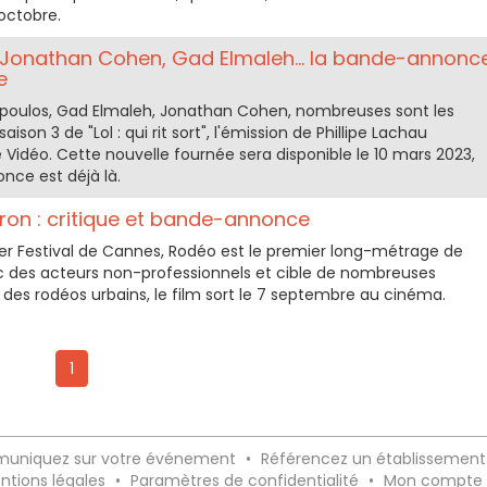
 octobre.
vec Jonathan Cohen, Gad Elmaleh... la bande-annonc
e
hopoulos, Gad Elmaleh, Jonathan Cohen, nombreuses sont les
aison 3 de "Lol : qui rit sort", l'émission de Phillipe Lachau
Vidéo. Cette nouvelle fournée sera disponible le 10 mars 2023,
nce est déjà là.
ron : critique et bande-annonce
er Festival de Cannes, Rodéo est le premier long-métrage de
c des acteurs non-professionnels et cible de nombreuses
 des rodéos urbains, le film sort le 7 septembre au cinéma.
1
uniquez sur votre événement
•
Référencez un établissement
ntions légales
•
Paramètres de confidentialité
•
Mon compte