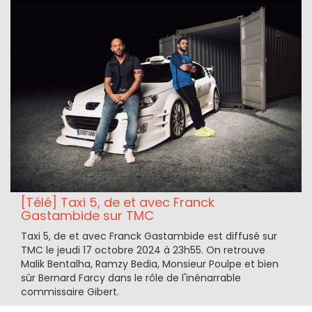
[Télé] Taxi 5, de et avec Franck
Gastambide sur TMC
Taxi 5, de et avec Franck Gastambide est diffusé sur
TMC le jeudi 17 octobre 2024 à 23h55. On retrouve
Malik Bentalha, Ramzy Bedia, Monsieur Poulpe et bien
sûr Bernard Farcy dans le rôle de l'inénarrable
commissaire Gibert.