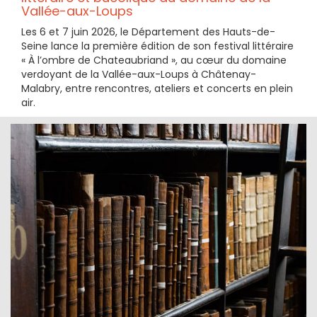
Vallée-aux-Loups
Les 6 et 7 juin 2026, le Département des Hauts-de-
Seine lance la première édition de son festival littéraire
« À l’ombre de Chateaubriand », au cœur du domaine
verdoyant de la Vallée-aux-Loups à Châtenay-
Malabry, entre rencontres, ateliers et concerts en plein
air.