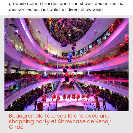
propose aujourd'hui des one man shows, des concerts,
des comédies musicales et divers showcases.
Beaugrenelle fête ses 10 ans avec une
shopping party et Showcase de Kendji
Girac