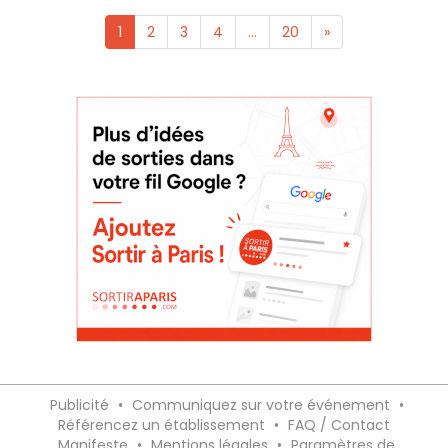
1
2
3
4
...
20
»
Publicité
•
Communiquez sur votre événement
•
Référencez un établissement
•
FAQ / Contact
Manifeste
•
Mentions légales
•
Paramètres de