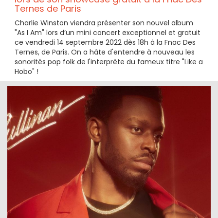
Ternes de Paris
Charlie Winston viendra présenter son nouvel album
"As I Am" lors d’un mini concert exceptionnel et gratuit
ce vendredi 14 septembre 2022 dès 18h à la Fnac Des
Ternes, de Paris. On a hâte d'entendre à nouveau les
sonorités pop folk de l'interprète du fameux titre "Like a
Hobo" !