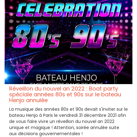
Réveillon du nouvel an 2022 : Boat party
spéciale années 80s et 90s sur le bateau
Henjo annulée
La musique des années 80s et 90s devait s'inviter sur le
bateau Henjo à Paris le vendredi 31 décembre 2021 afin
de vous faire vivre un réveillon du nouvel an 2022
unique et magique ! Attention, soirée annulée suite
aux décisions gouvernementales !