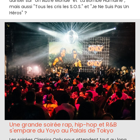
danser sur "Un Autre Monde" et "La Bombe Humaine",
mais aussi "Tous les cris les S.O.S." et "Je Ne Suis Pas Un
Héros" ?
Une grande soirée rap, hip-hop et R&B
s'empare du Yoyo au Palais de Tokyo
Les soirées Classics Only nous attendent tout au long