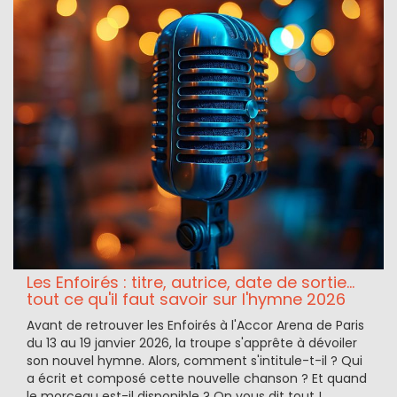
Les Enfoirés : titre, autrice, date de sortie...
tout ce qu'il faut savoir sur l'hymne 2026
Avant de retrouver les Enfoirés à l'Accor Arena de Paris
du 13 au 19 janvier 2026, la troupe s'apprête à dévoiler
son nouvel hymne. Alors, comment s'intitule-t-il ? Qui
a écrit et composé cette nouvelle chanson ? Et quand
le morceau est-il disponible ? On vous dit tout !