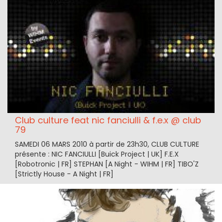
Club culture feat nic fanciulli & f.e.x @ club
79
SAMEDI 06 MARS 2010 à partir de 23h30, CLUB CULTURE
présente : NIC FANCIULLI [Buick Project | UK] F.E.X
[Robotronic | FR] STEPHAN [A Night - WIHM | FR] TIBO'Z
[Strictly House - A Night | FR]