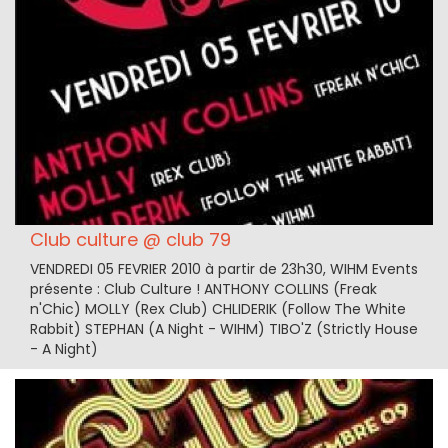
Club culture @ club 79
VENDREDI 05 FEVRIER 2010 à partir de 23h30, WIHM Events
présente : Club Culture ! ANTHONY COLLINS (Freak
n'Chic) MOLLY (Rex Club) CHLIDERIK (Follow The White
Rabbit) STEPHAN (A Night - WIHM) TIBO'Z (Strictly House
- A Night)