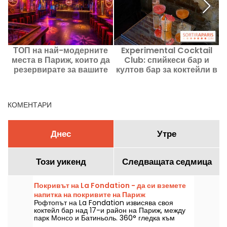
ТОП на най-модерните
Experimental Cocktail
места в Париж, които да
Club: спийкеси бар и
резервирате за вашите
култов бар за коктейли в
вечери (частни и
Париж от 2007 г. –
корпоративни)
мнения и снимки
КОМЕНТАРИ
Днес
Утре
Този уикенд
Следващата седмица
Покривът на La Fondation - да си вземете
напитка на покривите на Париж
Рофтопът на La Fondation извисява своя
коктейл бар над 17-и район на Париж, между
парк Монсо и Батиньоль. 360° гледка към
столицата, тапас и коктейли с подпис, време е