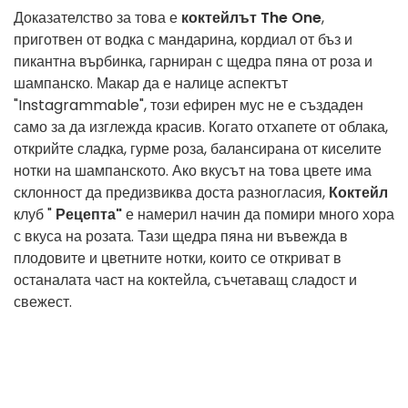
Доказателство за това е
коктейлът
The One
,
приготвен от водка с мандарина, кордиал от бъз и
пикантна върбинка, гарниран с щедра пяна от роза и
шампанско. Макар да е налице аспектът
"Instagrammable", този ефирен мус не е създаден
само за да изглежда красив. Когато отхапете от облака,
открийте сладка, гурме роза, балансирана от киселите
нотки на шампанското. Ако вкусът на това цвете има
склонност да предизвиква доста разногласия,
Коктейл
клуб "
Рецепта"
е намерил начин да помири много хора
с вкуса на розата. Тази щедра пяна ни въвежда в
плодовите и цветните нотки, които се откриват в
останалата част на коктейла, съчетаващ сладост и
свежест.