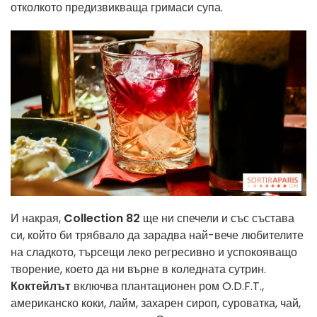
отколкото предизвикваща гримаси супа.
И накрая,
Collection 82
ще ни спечели и със състава
си, който би трябвало да зарадва най-вече любителите
на сладкото, търсещи леко регресивно и успокояващо
творение, което да ни върне в коледната сутрин.
Коктейлът
включва плантационен ром O.D.F.T.,
американско коки, лайм, захарен сироп, суроватка, чай,