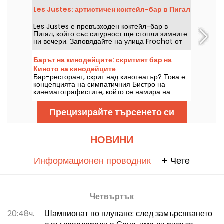
да се качиш, да се понакараш въздух и да се
Les Justes: артистичен коктейл-бар в Пигал
насладиш на хубавото настроение.
Les Justes е превъзходен коктейл-бар в
Пигал, който със сигурност ще стопли зимните
ни вечери. Заповядайте на улица Frochot от
понеделник до събота в 18:00 ч.
Барът на кинодейците: скритият бар на
Киното на кинодейците
Бар-ресторант, скрит над кинотеатър? Това е
концепцията на симпатичния Бистро на
кинематографистите, който се намира на
етажа на Киното на кинематографистите в 17-
ия район на столицата.
Прецизирайте търсенето си
НОВИНИ
Информационен проводник
+ Чете
Четвъртък
20:48ч.
Шампионат по плуване: след замърсяването