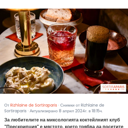
От
Rizhlaine de Sortiraparis
· Снимки от Rizhlaine de
Sortiraparis · Актуализирано 8 април 2024г. в 18:15ч.
За любителите на миксологията коктейлният клуб
"Прескрипция" е мястото, което трябва да посетите