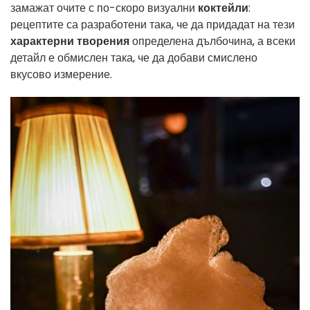
замажат очите с по-скоро визуални
коктейли
:
рецептите са разработени така, че да придадат на тези
характерни творения
определена дълбочина, а всеки
детайл е обмислен така, че да добави смислено
вкусово измерение.