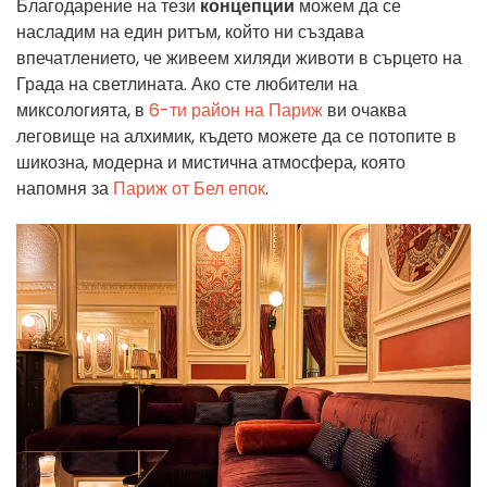
Благодарение на тези
концепции
можем да се
насладим на един ритъм, който ни създава
впечатлението, че живеем хиляди животи в сърцето на
Града на светлината. Ако сте любители на
миксологията, в
6-ти район на Париж
ви очаква
леговище на алхимик, където можете да се потопите в
шикозна, модерна и мистична атмосфера, която
напомня за
Париж от Бел епок
.