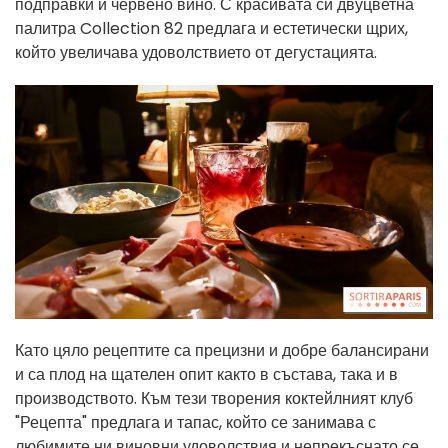
подправки и червено вино. С красивата си двуцветна
палитра Collection 82 предлага и естетически щрих,
който увеличава удоволствието от дегустацията.
Като цяло рецептите са прецизни и добре балансирани
и са плод на щателен опит както в състава, така и в
производството. Към тези творения коктейлният клуб
"Рецепта" предлага и тапас, който се занимава с
любимите ни виновни удоволствия и непрекъснато се