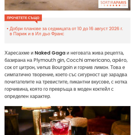
ПРОЧЕТЕТЕ СЪЩО
Добри планове за седмицата от 10 до 16 август 2026 г.
в Париж и в Ил дьо Франс
Харесахме и
Naked Gaga
и неговата жива рецепта,
базирана на Plymouth gin, Cocchi americano, apéro,
сок от цитрон, venus Bourgoin и горчив лимон. Това е
симпатично творение, което със сигурност ще зарадва
почитателите на тревистите, пикантни вкусове, с нотка
горчивина, която го превръща в моден коктейл с
определен характер.