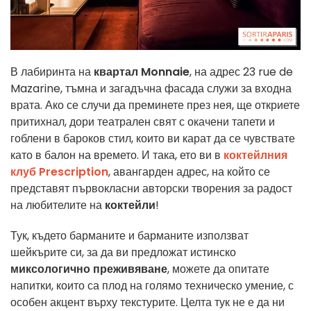
В лабиринта на
квартал Monnaie
, на адрес 23 rue de
Mazarine, тъмна и загадъчна фасада служи за входна
врата. Ако се случи да преминете през нея, ще откриете
притихнал, дори театрален свят с окачени тапети и
гоблени в бароков стил, които ви карат да се чувствате
като в балон на времето. И така, ето ви в
коктейлния
клуб Prescription
, авангарден адрес, на който се
представят първокласни авторски творения за радост
на любителите на
коктейли
!
Тук, където барманите и барманите използват
шейкърите си, за да ви предложат истинско
миксологично преживяване
, можете да опитате
напитки, които са плод на голямо техническо умение, с
особен акцент върху текстурите. Целта тук не е да ни