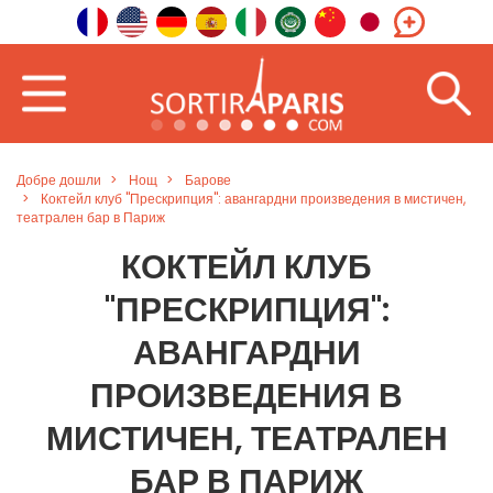
Добре дошли
Нощ
Барове
Коктейл клуб "Прескрипция": авангардни произведения в мистичен,
театрален бар в Париж
КОКТЕЙЛ КЛУБ
"ПРЕСКРИПЦИЯ":
АВАНГАРДНИ
ПРОИЗВЕДЕНИЯ В
МИСТИЧЕН, ТЕАТРАЛЕН
БАР В ПАРИЖ