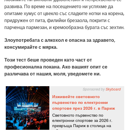
развива. По време на посещението ни успяхме да
опитаме хумус от цвекло със сладките нотки на корена,
придружен от пита, филийки брезаола, покрити с
парченца пармезан, и кремообразна бурата със зехтин.
Злоупотребата с алкохол е опасна за здравето,
консумирайте с мярка.
Този тест беше проведен като част от
професионална покана. Ако вашият опит се
различава от нашия, моля, уведомете ни.