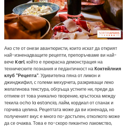
Ако сте от онези авантюристи, които искат да открият
най-изненадващите рецепти, препоръчваме ви най-
вече
Karl
, който е прекрасна демонстрация на
техническите познания и педантичност на
Коктейлния
клуб "Рецепта"
. Удивителна пяна от лимон и
джинджифил, с големи мехурчета, разкриващи леко
желатинова текстура, обгръща устните ни, преди да
отпием от това уникално творение, кръстоска между
текила ocho la estancia, лайм, кордиал от спанак и
горчива целина. Рецептата може да ви изненада, но
полученият вкус е много по-достъпен, отколкото може
да се очаква. Това е по-скоро пикантно лакомство,