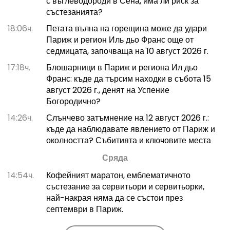
с въглеводороди в Сена, има ли риск за
състезанията?
18:06ч.
Петата вълна на горещина може да удари
Париж и регион Иль дьо Франс още от
седмицата, започваща на 10 август 2026 г.
17:18ч.
Блошарници в Париж и региона Ил дьо
Франс: къде да търсим находки в събота 15
август 2026 г., денят на Успение
Богородично?
14:26ч.
Слънчево затъмнение на 12 август 2026 г.:
къде да наблюдавате явлението от Париж и
околността? Събитията и ключовите места
Сряда
14:54ч.
Кофейният маратон, емблематичното
състезание за сервитьори и сервитьорки,
най-накрая няма да се състои през
септември в Париж.