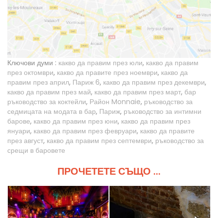
Ключови думи :
какво да правим през юли
,
какво да правим
през октомври
,
какво да правите през ноември
,
какво да
правим през април
,
Париж 6
,
какво да правим през декември
,
какво да правим през май
,
какво да правим през март
,
бар
ръководство за коктейли
,
Район Monnaie
,
ръководство за
седмицата на модата в бар
,
Париж
,
ръководство за интимни
барове
,
какво да правим през юни
,
какво да правим през
януари
,
какво да правим през февруари
,
какво да правите
през август
,
какво да правим през септември
,
ръководство за
срещи в баровете
ПРОЧЕТЕТЕ СЪЩО ...