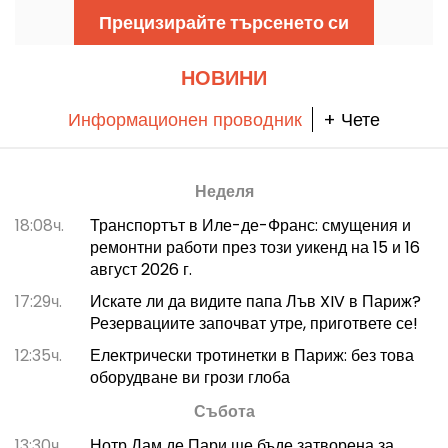
наслаждаваш, между артистични работилници
Прецизирайте търсенето си
и непринуден сезонен ресторант.
НОВИНИ
Информационен проводник
+ Чете
Неделя
18:08ч.
Транспортът в Иле-де-Франс: смущения и
ремонтни работи през този уикенд на 15 и 16
август 2026 г.
17:29ч.
Искате ли да видите папа Лъв XIV в Париж?
Резервациите започват утре, пригответе се!
12:35ч.
Електрически тротинетки в Париж: без това
оборудване ви грози глоба
Събота
13:30ч.
Нотр Дам де Пари ще бъде затворена за