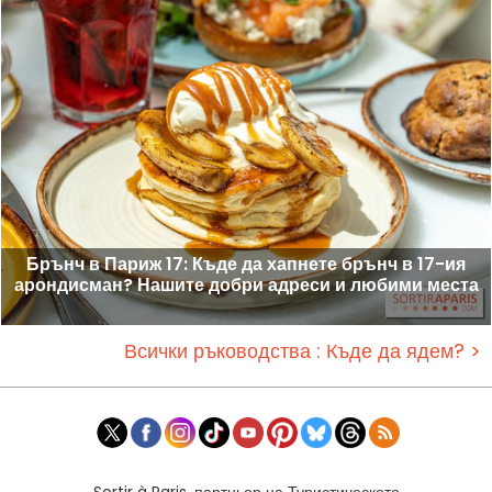
Брънч в Париж 17: Къде да хапнете брънч в 17-ия
арондисман? Нашите добри адреси и любими места
Всички ръководства : Къде да ядем? >
Sortir à Paris, партньор на Туристическото