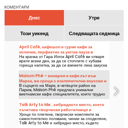
КОМЕНТАРИ
Днес
Утре
Този уикенд
Следващата седмица
April Café, кафешоп и гурме кафе за
колички, перфектно за уютна пауза в
На крачка от Гара Изток April Café ви отваря
десетия район на Париж.
врати всеки ден, за да се стоплите с хубава
гореща напитка, за да си вземете лека закуска
или да прекарате време спокойно и сухо.
Maison Phê – винария и кафе кът във
Мареа, ви среща с изключителни вкусове и
В сърцето на Маре, в четвърти район на
уникални аромати
Париж, Maison Phê предлага уникални
виетнамски кафе специалитети, които трудно
ще намерите другаде — включително рядкото
Liberica и автентичния виетнамски матча.
Talk Arty to Me : хибридното място, което
Потеглихме към този нов любимец, който
съчетава творчески работилници и
винаги е пълен, и открихме едно истинско
Уроци по плетене, творчески комплекти за
артистичен ресторант в Маре
кулинарно съкровище.
самостоятелно ползване, чинии за споделяне,
Talk Arty to Me е хибридно място, където
идваш както да твориш, така и да се