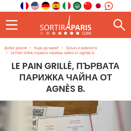
Добре дошли
Къде да ядем?
Брънч и кафенета
Le Pain Grillé, първата парижка чайна от agnès b.
LE PAIN GRILLÉ, ПЪРВАТА
ПАРИЖКА ЧАЙНА ОТ
AGNÈS B.