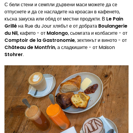
С бели стени и семпли дървени маси можете да се
отпуснете и да се насладите на кроасан в кафенето,
късна закуска или обяд от местни продукти. В
Le Pain
Grillé
на Rue du Jour хлябът е от добрата
Boulangerie
du Nil,
кафето - от
Malongo
, сьомгата и колбасите - от
Comptoir de la Gastronomie
, зехтинът и виното - от
Château de Montfrin
, а сладкишите - от Maison
Stohrer
.