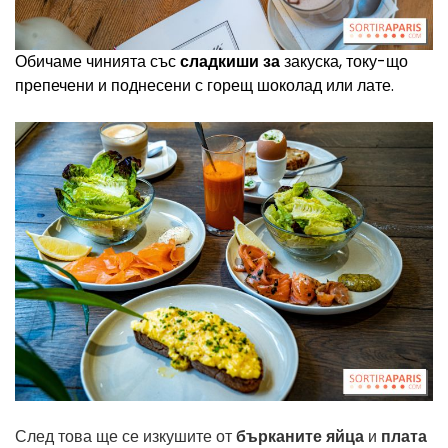
Обичаме чинията със
сладкиши за
закуска, току-що
препечени и поднесени с горещ шоколад или лате.
След това ще се изкушите от
бърканите яйца
и
плата