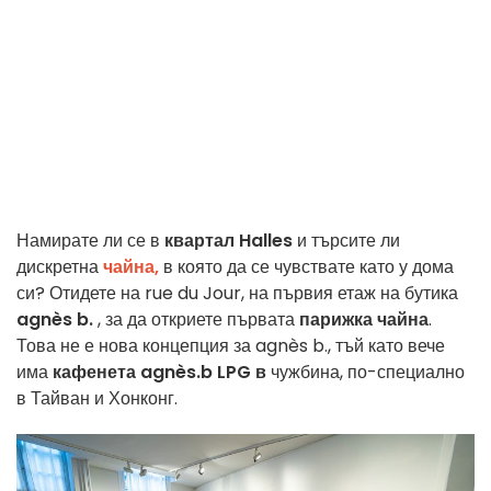
Намирате ли се в
квартал Halles
и търсите ли
дискретна
чайна,
в която да се чувствате като у дома
си? Отидете на rue du Jour, на първия етаж на бутика
agnès b.
, за да откриете първата
парижка чайна
.
Това не е нова концепция за agnès b., тъй като вече
има
кафенета agnès.b LPG в
чужбина, по-специално
в Тайван и Хонконг.