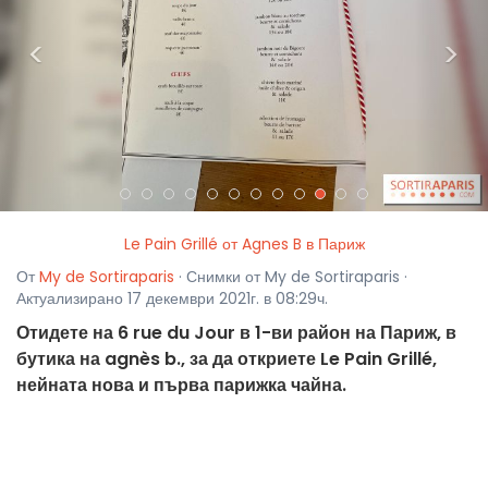
<
>
Le Pain Grillé от Agnes B в Париж
От
My de Sortiraparis
· Снимки от My de Sortiraparis ·
Актуализирано 17 декември 2021г. в 08:29ч.
Отидете на 6 rue du Jour в 1-ви район на Париж, в
бутика на agnès b., за да откриете Le Pain Grillé,
нейната нова и първа парижка чайна.