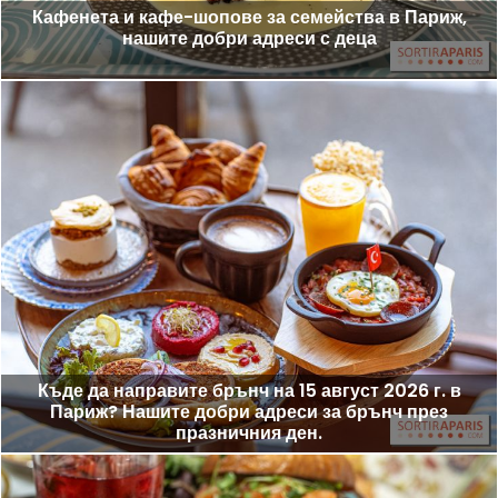
Кафенета и кафе-шопове за семейства в Париж,
нашите добри адреси с деца
Къде да направите брънч на 15 август 2026 г. в
Париж? Нашите добри адреси за брънч през
празничния ден.