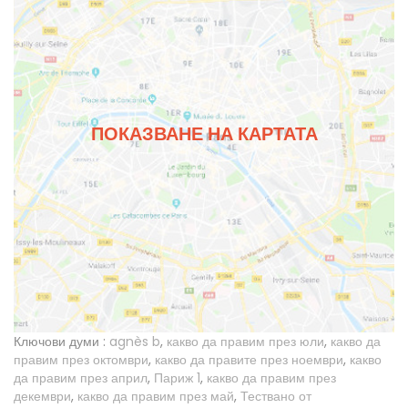
ПОКАЗВАНЕ НА КАРТАТА
Ключови думи :
agnès b
,
какво да правим през юли
,
какво да
правим през октомври
,
какво да правите през ноември
,
какво
да правим през април
,
Париж 1
,
какво да правим през
декември
,
какво да правим през май
,
Тествано от