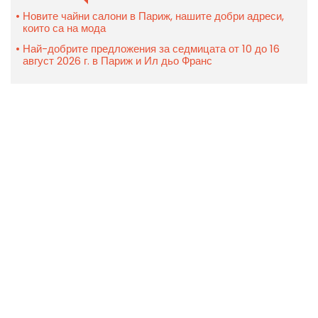
Новите чайни салони в Париж, нашите добри адреси,
които са на мода
Най-добрите предложения за седмицата от 10 до 16
август 2026 г. в Париж и Ил дьо Франс