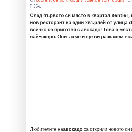
От
Laurent de Sortiraparis
,
Julie de Sortiraparis
· С
11:35ч.
След първото си място в квартал Sentier, 
нов ресторант на един хвърлей от улица de
всичко се приготвя с авокадо! Това е мяс
най-скоро. Опитахме и ще ви разкажем вс
Любителите на
авокадо
са открили новото си 