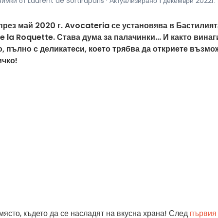
нимки от Laurent de Sortiraparis · Актуализирано 1 декември 2022г. 
през май 2020 г. Avocateria се установява в Бастилият
 la Roquette. Става дума за палачинки... И както винаг
то, пълно с деликатеси, което трябва да откриете възмо
ичко!
място, където да се насладят на вкусна храна! След
първия