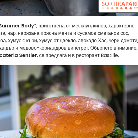
Summer Body"
, приготвена от месклун, киноа, характерно
та, нар, нарязана прясна мента и сусамов сметанов сос,
ноа, хумус с къри, хумус от цвекло, авокадо Хас, чери домати
иандър и медово-кориандров винегрет. Обърнете внимание,
cateria Sentier
, се предлага и в ресторант Bastille.