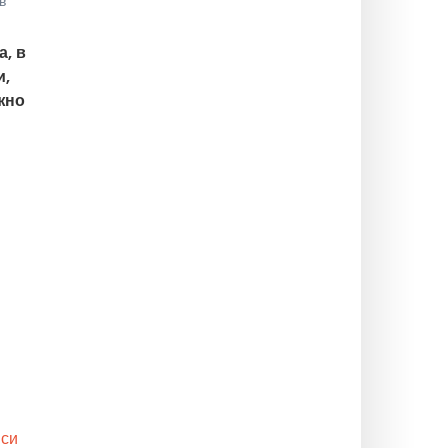
в
а, в
и,
жно
 си