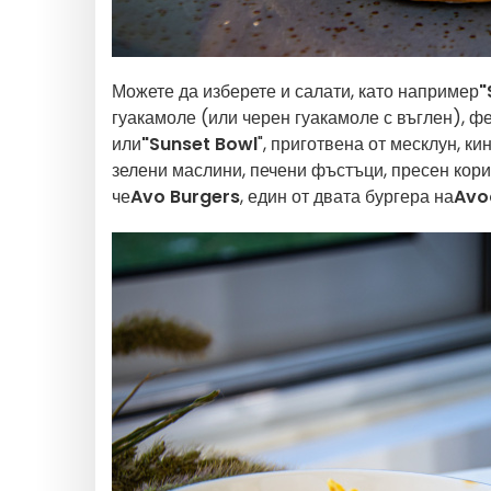
Можете да изберете и салати, като например
"
гуакамоле (или черен гуакамоле с въглен), фе
или
"Sunset Bowl
", приготвена от месклун, ки
зелени маслини, печени фъстъци, пресен кор
че
Avo Burgers
, един от двата бургера на
Avo