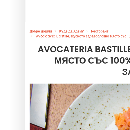
Добре дошли
Къде да ядем?
Ресторант
Avocateria Bastille, вкусното здравословно място със 
AVOCATERIA BASTIL
МЯСТО СЪС 100
З