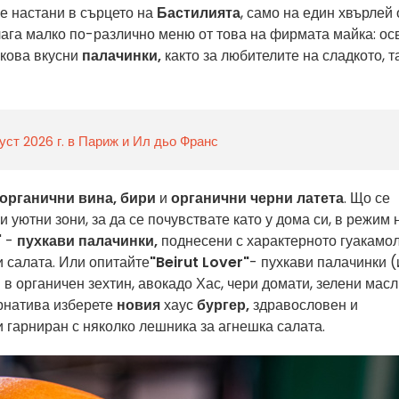
е настани в сърцето на
Бастилията
, само на един хвърлей 
лага малко по-различно меню от това на фирмата майка: ос
лкова вкусни
палачинки,
както за любителите на сладкото, т
уст 2026 г. в Париж и Ил дьо Франс
органични вина, бири
и
органични черни латета
. Що се
 уютни зони, за да се почувствате като у дома си, в режим 
" -
пухкави палачинки,
поднесени с характерното гуакамо
и салата. Или опитайте
"Beirut Lover"
- пухкави палачинки (
 в органичен зехтин, авокадо Хас, чери домати, зелени масл
ернатива изберете
новия
хаус
бургер,
здравословен и
и гарниран с няколко лешника за агнешка салата.