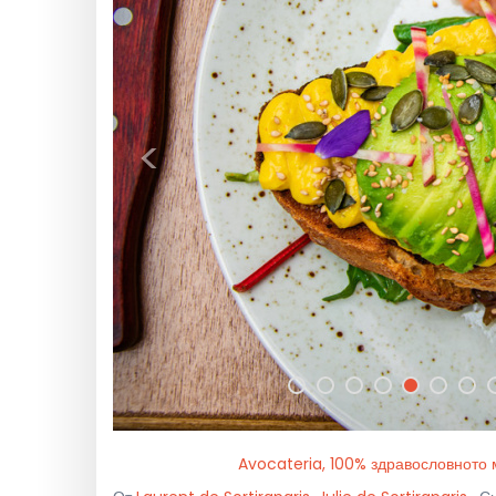
<
Avocateria, 100% здравословното м