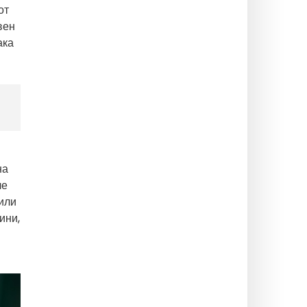
от
вен
ака
на
ле
или
ини,