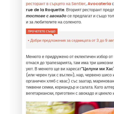
ресторант в сърцето на Sentier
,
Avocateria
с
rue de la Roquette
. Вторият ресторант пред
тостове с авокадо
се предлагат и също то
и за любителите на соленото.
ПРОЧЕТЕТЕ СЪЩО
Добри предложения за седмицата от 3 до 9 авг
Менюто е придружено от еклектичен избор от
отнася до трапезарията, там има три шикозни и
уют. В менюто ще ви харесат
"Целуни ми Хас
(или черен гуак с въглен), нар, червено шисо 
органичен хляб с квас) със заатар, маринован
тиквени семки, кориандър и салата. Като алт
вегетариански, приготвен с авокадо и цвекло 