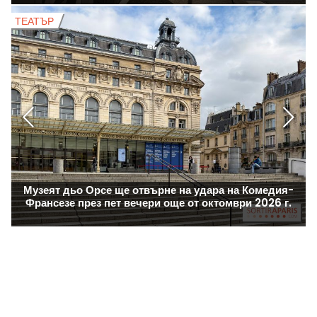
ТЕАТЪР
Т
Музеят дьо Орсе ще отвърне на удара на Комедия-
Франсезе през пет вечери още от октомври 2026 г.