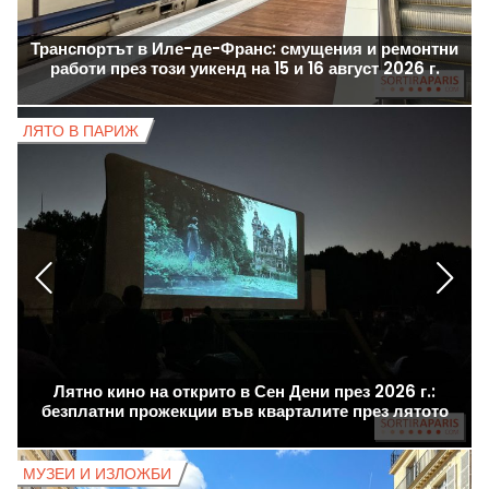
Транспортът в Иле-де-Франс: смущения и ремонтни
работи през този уикенд на 15 и 16 август 2026 г.
ЛЯТО В ПАРИЖ
Л
Лятно кино на открито в Сен Дени през 2026 г.:
безплатни прожекции във кварталите през лятото
МУЗЕИ И ИЗЛОЖБИ
М