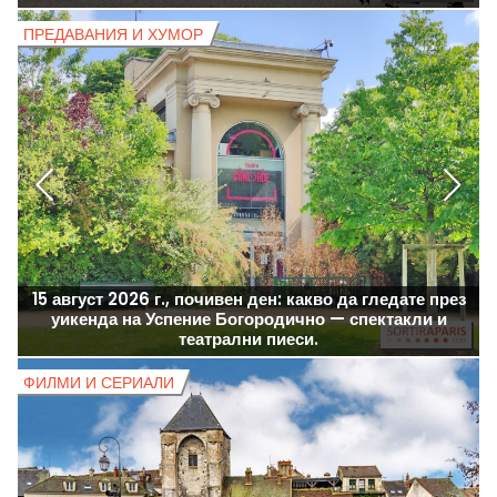
ПРЕДАВАНИЯ И ХУМОР
П
15 август 2026 г., почивен ден: какво да гледате през
уикенда на Успение Богородично — спектакли и
театрални пиеси.
ФИЛМИ И СЕРИАЛИ
Ф