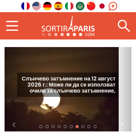
Слънчево затъмнение на 12 август
2026 г.: наблюдателната тераса на
Филхармонията — в първите
редове в Париж
<
>