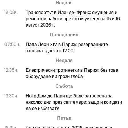
Неделя
18:08ч.
Транспортът в Иле-де-Франс: смущения и
ремонтни работи през този уикенд на 15 и 16
август 2026 г.
Понеделник
07:50ч.
Папа Леон XIV в Париж: резервациите
започват днес от 12:00!
Неделя
12:35ч.
Електрически тротинетки в Париж: без това
оборудване ви грози глоба
Събота
13:30ч.
Нотр Дам де Пари ще бъде затворена за
няколко дни през септември: защо и кои дати
да се избягват?
Петък
18:31ч.
Дни на наследството 2026: посещения в