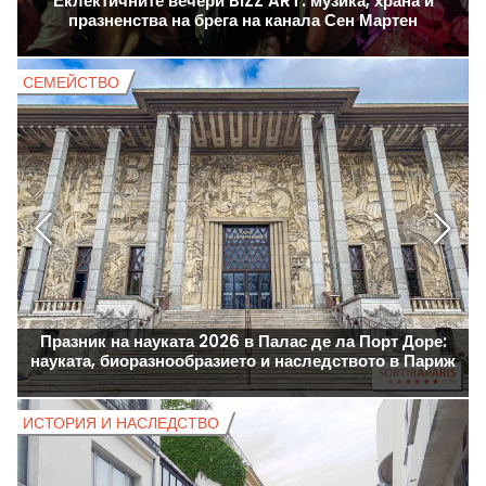
Еклектичните вечери BIZZ'ART: музика, храна и
празненства на брега на канала Сен Мартен
СЕМЕЙСТВО
Празник на науката 2026 в Палас де ла Порт Доре:
науката, биоразнообразието и наследството в Париж
ИСТОРИЯ И НАСЛЕДСТВО
И