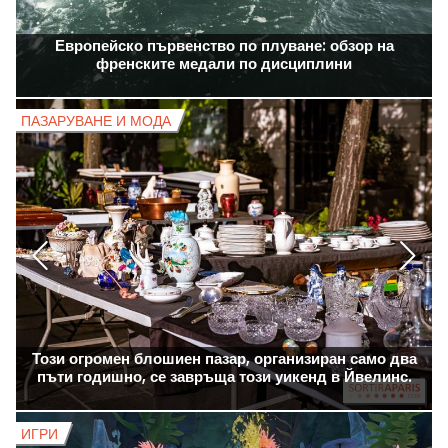
Европейско първенство по плуване: обзор на
френските медали по дисциплини
ПАЗАРУВАНЕ И МОДА
П
Този огромен блошиен пазар, организиран само два
пъти годишно, се завръща този уикенд в Йвелинс.
ИГРИ
И