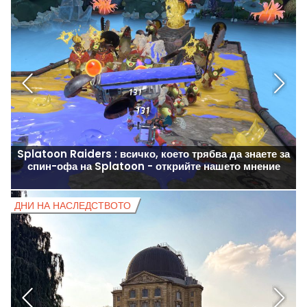
Splatoon Raiders : всичко, което трябва да знаете за
спин-офа на Splatoon - открийте нашето мнение
ДНИ НА НАСЛЕДСТВОТО
Д