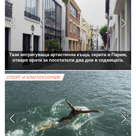
Тази интригуваща артистична къща, скрита в Париж,
отваря врати за посетители два дни в седмицата.
СПОРТ И БЛАГОПОЛУЧИЕ
С