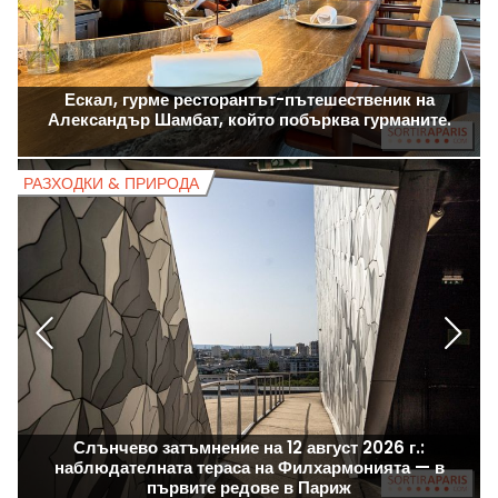
Ескал, гурме ресторантът-пътешественик на
Александър Шамбат, който побърква гурманите.
РАЗХОДКИ & ПРИРОДА
Р
Слънчево затъмнение на 12 август 2026 г.:
наблюдателната тераса на Филхармонията — в
първите редове в Париж