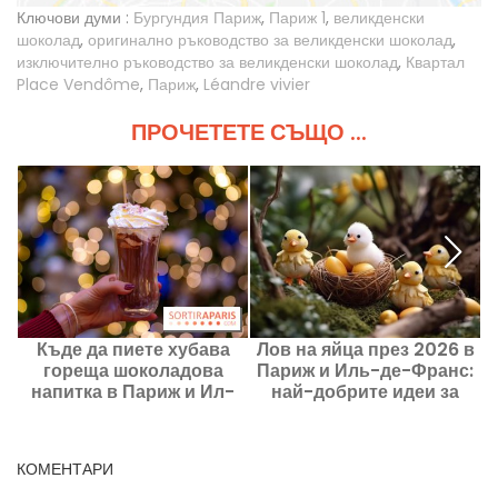
Ключови думи :
Бургундия Париж
,
Париж 1
,
великденски
шоколад
,
оригинално ръководство за великденски шоколад
,
изключително ръководство за великденски шоколад
,
Квартал
Place Vendôme
,
Париж
,
Léandre vivier
ПРОЧЕТЕТЕ СЪЩО ...
Къде да пиете хубава
Лов на яйца през 2026 в
В
гореща шоколадова
Париж и Иль-де-Франс:
напитка в Париж и Ил-
най-добрите идеи за
де-Франс? Нашите добри
празнични развлечения
адреси за шоколад
за Великден
КОМЕНТАРИ