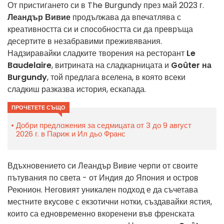
От пристигането си в The Burgundy през май 2023 г.
Леандър Вивие
продължава да впечатлява с
креативността си и способността си да превръща
десертите в незабравими преживявания.
Надзиравайки сладките творения на ресторант
Le
Baudelaire
, витрината на сладкарницата и
Goûter на
Burgundy
, той предлага вселена, в която всеки
сладкиш разказва история, ескапада.
ПРОЧЕТЕТЕ СЪЩО
Добри предложения за седмицата от 3 до 9 август
2026 г. в Париж и Ил дьо Франс
Вдъхновението си Леандър Вивие черпи от своите
пътувания по света - от Индия до Япония и остров
Реюнион. Неговият уникален подход е да съчетава
местните вкусове с екзотични нотки, създавайки ястия,
които са едновременно вкоренени във френската