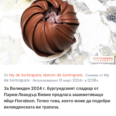
От
My de Sortiraparis
,
Manon de Sortiraparis
· Снимки от My
de Sortiraparis · Актуализирано 13 март 2024г. в 12:08ч.
За Великден 2024 г. бургундският сладкар от
Париж Леандър Вивие предлага зашеметяващо
яйце Floraison. Точно това, което може да подобри
великденската ви трапеза.