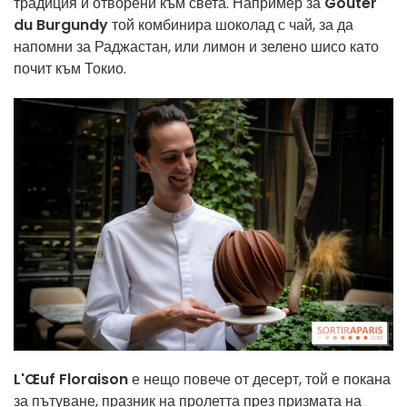
традиция и отворени към света. Например за
Goûter
du Burgundy
той комбинира шоколад с чай, за да
напомни за Раджастан, или лимон и зелено шисо като
почит към Токио.
L'Œuf Floraison
е нещо повече от десерт, той е покана
за пътуване, празник на пролетта през призмата на