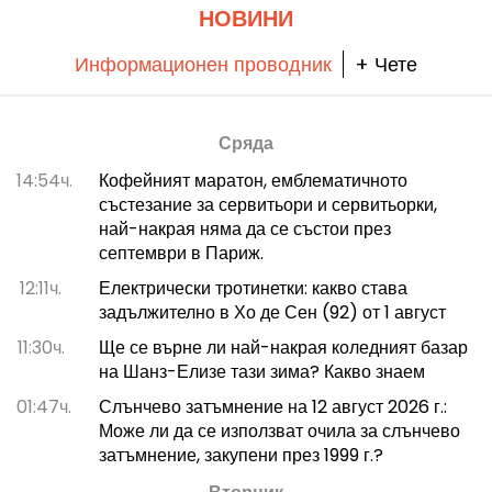
НОВИНИ
Информационен проводник
+ Чете
Сряда
14:54ч.
Кофейният маратон, емблематичното
състезание за сервитьори и сервитьорки,
най-накрая няма да се състои през
септември в Париж.
12:11ч.
Електрически тротинетки: какво става
задължително в Хо де Сен (92) от 1 август
11:30ч.
Ще се върне ли най-накрая коледният базар
на Шанз-Елизе тази зима? Какво знаем
01:47ч.
Слънчево затъмнение на 12 август 2026 г.:
Може ли да се използват очила за слънчево
затъмнение, закупени през 1999 г.?