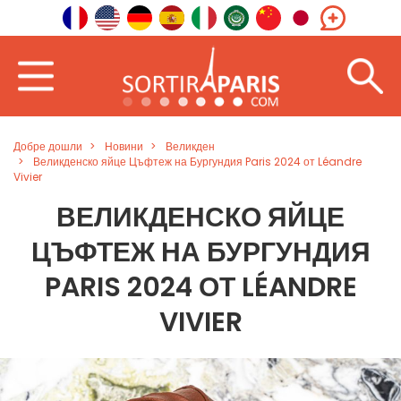
Добре дошли
Новини
Великден
Великденско яйце Цъфтеж на Бургундия Paris 2024 от Léandre
Vivier
ВЕЛИКДЕНСКО ЯЙЦЕ
ЦЪФТЕЖ НА БУРГУНДИЯ
PARIS 2024 ОТ LÉANDRE
VIVIER