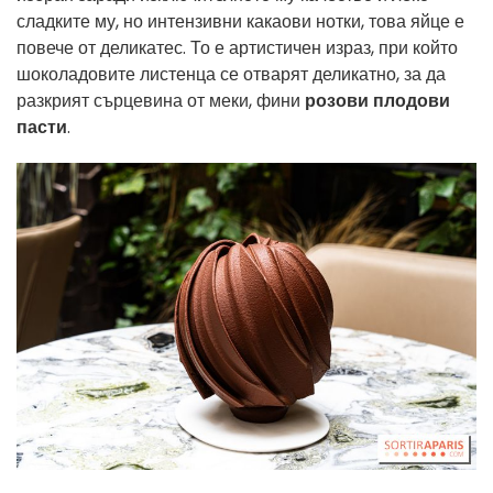
сладките му, но интензивни какаови нотки, това яйце е
повече от деликатес. То е артистичен израз, при който
шоколадовите листенца се отварят деликатно, за да
разкрият сърцевина от меки, фини
розови плодови
пасти
.