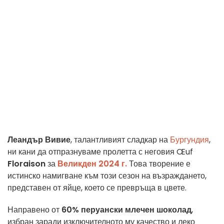
Леандър Вивие
, талантливият сладкар на
Бургундия
,
ни кани да отпразнуваме пролетта с неговия Œuf
Floraison
за
Великден 2024 г.
Това творение е
истинско намигване към този сезон на възраждането,
представен от яйце, което се превръща в цвете.
Направено от
60% перуански млечен шоколад
,
избран заради изключителното му качество и леко