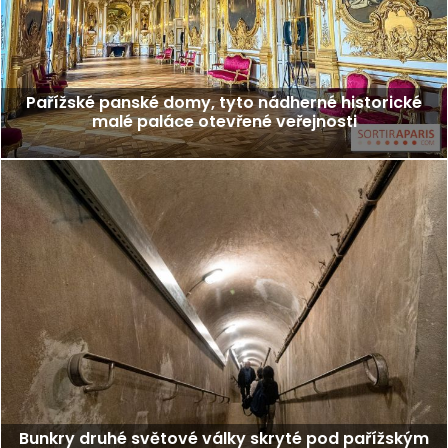
Pařížské panské domy, tyto nádherné historické
malé paláce otevřené veřejnosti
Bunkry druhé světové války skryté pod pařížským