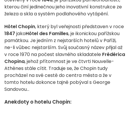
kterou činí jedinečnou jeho inovativní konstrukce ze
železa a skla a systém podlahového vytápění.
Hôtel Chopin
, který byl veřejnosti představen v roce
1847
jako
Hôtel des Familles
, je ikonickou pařížskou
památkou. Je jedním z nejstarších hotelů v Paříži,
ne-li vůbec nejstarším. Svůj současný název přijal až
v roce 1970 na počest slavného skladatele
Frédérica
Chopina
, jehož přítomnost je ve čtvrti Nouvelle-
Athènes stále cítit. Traduje se, že Chopin tudy
procházel na své cestě do centra města a že v
tomto hotelu dokonce tajně pobýval s George
Sandovou...
Anekdoty o hotelu Chopin: