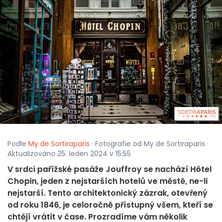
Podle
My de Sortiraparis
· Fotografie od My de Sortiraparis ·
Aktualizováno 25. leden 2024 v 15:55
V srdci pařížské pasáže Jouffroy se nachází Hôtel
Chopin, jeden z nejstarších hotelů ve městě, ne-li
nejstarší. Tento architektonický zázrak, otevřený
od roku 1846, je celoročně přístupný všem, kteří se
chtějí vrátit v čase. Prozradíme vám několik