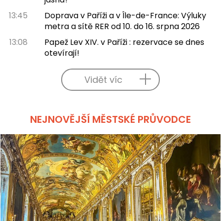
13:45
Doprava v Paříži a v Île-de-France: Výluky
metra a sítě RER od 10. do 16. srpna 2026
13:08
Papež Lev XIV. v Paříži : rezervace se dnes
otevírají!
Vidět víc
NEJNOVĚJŠÍ MĚSTSKÉ PRŮVODCE