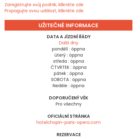
Zaregistrujte svůj podnik, klikněte zde
Propagujte svou událost, klikněte zde
UŽITEČNÉ INFORMACE
DATA A JÍZDNÍ ŘÁDY
Další dny
pondělí :
öppna
úterý :
öppna
středa :
öppna
ČTVRTEK :
öppna
pátek :
öppna
SOBOTA :
öppna
Neděle :
öppna
DOPORUČENÝ VĚK
Pro všechny
OFICIÁLNÍ STRÁNKA
hotelchopin-paris-opera.com
REZERVACE