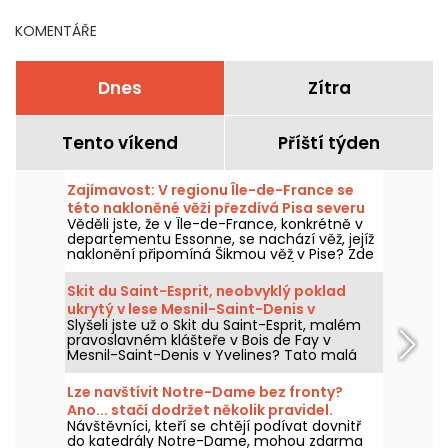
KOMENTÁŘE
Dnes
Zítra
Tento víkend
Příští týden
Zajímavost: V regionu Île-de-France se
této nakloněné věži přezdívá Pisa severu
Věděli jste, že v Île-de-France, konkrétně v
(91).
departementu Essonne, se nachází věž, jejíž
naklonění připomíná Šikmou věž v Pise? Zde
je příběh kostela Saint-Martin d'Étampes a
jeho úžasné nakloněné zvonice.
Skit du Saint-Esprit, neobvyklý poklad
ukrytý v lese Mesnil-Saint-Denis v
Slyšeli jste už o Skit du Saint-Esprit, malém
departementu Yvelines
pravoslavném klášteře v Bois de Fay v
Mesnil-Saint-Denis v Yvelines? Tato malá
stavba, která se ve skutečnosti skládá ze tří
kostelů, odhaluje poklad ukrytý uvnitř, který
Lze navštívit Notre-Dame bez fronty?
musí navštívit milovníci neobvyklých
Ano... stačí dodržet několik pravidel.
památek a historie umění.
Návštěvníci, kteří se chtějí podívat dovnitř
do katedrály Notre-Dame, mohou zdarma