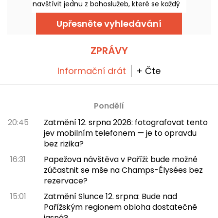
navštívit jednu z bohoslužeb, které se každý
den konají. Tato možnost je otevřená všem,
stačí přijít hlavně kvůli účasti na slavení
Upřesněte vyhledávání
nebo plně dodržet průběh bohoslužby.
Vysvětlíme, co je třeba vědět.
ZPRÁVY
Informační drát
+ Čte
Pondělí
20:45
Zatmění 12. srpna 2026: fotografovat tento
jev mobilním telefonem — je to opravdu
bez rizika?
16:31
Papežova návštěva v Paříži: bude možné
zúčastnit se mše na Champs-Élysées bez
rezervace?
15:01
Zatmění Slunce 12. srpna: Bude nad
Pařížským regionem obloha dostatečně
jasná?