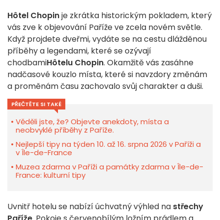
Hôtel Chopin
je zkrátka historickým pokladem, který
vás zve k objevování Paříže ve zcela novém světle.
Když projdete dveřmi, vydáte se na cestu dlážděnou
příběhy a legendami, které se ozývají
chodbami
Hôtelu Chopin
. Okamžitě vás zasáhne
nadčasové kouzlo místa, které si navzdory změnám
a proměnám času zachovalo svůj charakter a duši.
PŘEČTĚTE SI TAKÉ
Věděli jste, že? Objevte anekdoty, místa a
neobvyklé příběhy z Paříže.
Nejlepší tipy na týden 10. až 16. srpna 2026 v Paříži a
v Île-de-France
Muzea zdarma v Paříži a památky zdarma v Île-de-
France: kulturní tipy
Uvnitř hotelu se nabízí úchvatný výhled na
střechy
Paříže
. Pokoje s červenobílým ložním prádlem a