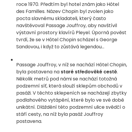
roce 1970. Předtím byl hotel znám jako Hôtel
des Familles. Název Chopin byl zvolen jako
pocta slavnému skladateli, který často
navštěvoval Passage Jouffroy, aby navštívil
výstavní prostory klavírů Pleyel. Úporná pověst
tvrdí, že se v Hôtel Chopin scházel s George
Sandovou, i když to zůstává legendou...
Passage Jouffroy, v níž se nachází Hôtel Chopin,
byla postavena na
staré středověké cestě
.
Několik metrů pod námi se nachází totožná
podzemní síť, která slouží sklepům obchodů v
pasáži. V těchto sklepeních se nacházejí zbytky
podlahového vytápění, které bylo ve své době
unikátní. Dláždění této podzemní ulice svědčí o
stáří cesty, na níž byla pasáž Jouffroy
postavena.