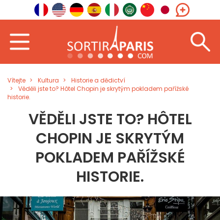
Vítejte
Kultura
Historie a dědictví
Věděli jste to? Hôtel Chopin je skrytým pokladem pařížské
historie.
VĚDĚLI JSTE TO? HÔTEL
CHOPIN JE SKRYTÝM
POKLADEM PAŘÍŽSKÉ
HISTORIE.