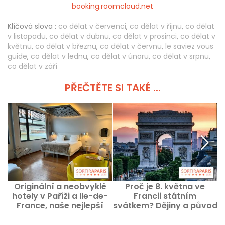
booking.roomcloud.net
Klíčová slova :
co dělat v červenci
,
co dělat v říjnu
,
co dělat
v listopadu
,
co dělat v dubnu
,
co dělat v prosinci
,
co dělat v
květnu
,
co dělat v březnu
,
co dělat v červnu
,
le saviez vous
guide
,
co dělat v lednu
,
co dělat v únoru
,
co dělat v srpnu
,
co dělat v září
PŘEČTĚTE SI TAKÉ ...
Originální a neobvyklé
Proč je 8. května ve
hotely v Paříži a Ile-de-
Francii státním
France, naše nejlepší
svátkem? Dějiny a původ
adresy