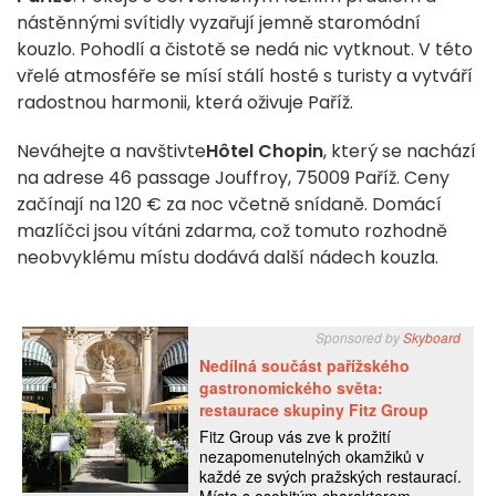
nástěnnými svítidly vyzařují jemně staromódní
kouzlo. Pohodlí a čistotě se nedá nic vytknout. V této
vřelé atmosféře se mísí stálí hosté s turisty a vytváří
radostnou harmonii, která oživuje Paříž.
Neváhejte a navštivte
Hôtel Chopin
, který se nachází
na adrese 46 passage Jouffroy, 75009 Paříž. Ceny
začínají na 120 € za noc včetně snídaně. Domácí
mazlíčci jsou vítáni zdarma, což tomuto rozhodně
neobvyklému místu dodává další nádech kouzla.