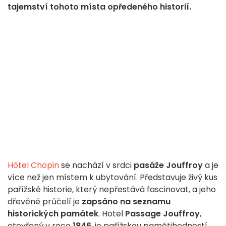
tajemství tohoto místa opředeného historií.
Hôtel Chopin
se nachází v srdci
pasáže Jouffroy
a je
více než jen místem k ubytování. Představuje živý kus
pařížské historie, který nepřestává fascinovat, a jeho
dřevěné průčelí je
zapsáno na seznamu
historických památek
. Hotel
Passage Jouffroy
,
otevřený v roce
1846
, je pařížskou pamětihodností,