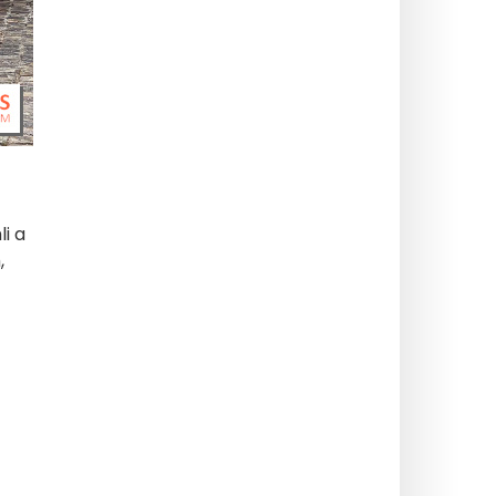
i a
,