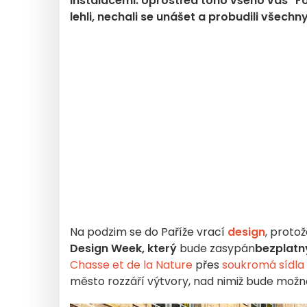
instalacemi. Uprostřed toho všeho vás "Fo
lehli, nechali se unášet a probudili všech
Na podzim se do Paříže vrací
design
, proto
Design Week, který
bude zasypán
bezplatn
Chasse et de la Nature
přes
soukromá sídla 
město rozzáří výtvory, nad nimiž bude možné