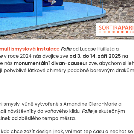
multismyslová instalace
Folie
od Lucase Huilleta a
he
v roce 2024 nás dvojice zve
od 3. do 14. září 2025
na
de nás
monumentální divan-causeur
zve, abychom si lehl
ášejí pohyblivé látkové chiméry podobné barevným drakům
mi smysly, vůně vytvořené s Amandine Clerc-Marie a
 návštěvníky do voňavého klidu.
Folie
je skutečným
činek od zběsilého tempa města.
kdo chce zažít design jinak, vnímat tep času a nechat se