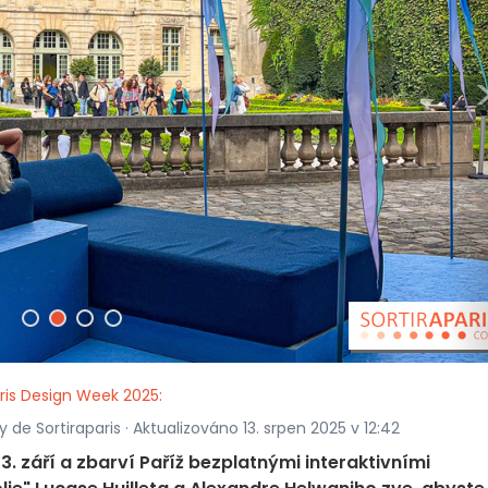
ris Design Week 2025:
 de Sortiraparis · Aktualizováno 13. srpen 2025 v 12:42
3. září a zbarví Paříž bezplatnými interaktivními