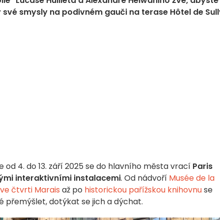
lie" Lucase Huilleta a Alexandre Helwaniho zve, abyste 
ny své smysly na podivném gauči na terase Hôtel de Sull
že od 4. do 13. září 2025 se do hlavního města vrací
Paris
ými interaktivními instalacemi
. Od nádvoří
Musée de la
ve čtvrti Marais
až po
historickou pařížskou knihovnu
se
 přemýšlet, dotýkat se jich a dýchat.