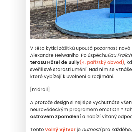
V této kytici zážitků upoutá pozornost nová
Alexandre Helwaniho. Po úspěchu
Eau Fraîc
terasu Hôtel de Sully
(4. pařížský obvod)
, k
svěřili své starosti umění. Nad ním se vzn
které vybízejí k uvolnění a rozjímání.
[midroll]
A protože design si nejlépe vychutnáte vše
neurovědeckým programem emotiOn™ zahalí
ostrovem zpomalení
a nabízí vítaný odpo
Tento
volný výtvor
je
nutností
pro každého, 