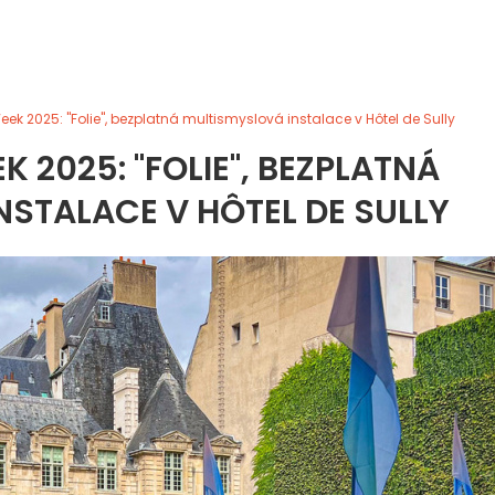
eek 2025: "Folie", bezplatná multismyslová instalace v Hôtel de Sully
K 2025: "FOLIE", BEZPLATNÁ
STALACE V HÔTEL DE SULLY