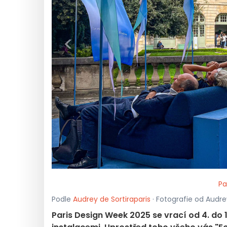
<
Pa
Podle
Audrey de Sortiraparis
· Fotografie od Audrey
Paris Design Week 2025 se vrací od 4. do 1