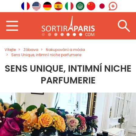
Vítejte
Zábava
Nakupování a móda
Sens Unique, intimní niche parfumerie
SENS UNIQUE, INTIMNÍ NICHE
PARFUMERIE