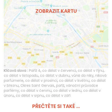
ZOBRAZIT KARTU
Klíčová slova :
Paříž 4
,
co dělat v červenci
,
co dělat v říjnu
,
co dělat v listopadu
,
co dělat v dubnu
,
vůně do niky
,
niková
parfumerie
,
co dělat v prosinci
,
co dělat v květnu
,
co dělat
v březnu
,
Okres Saint Gervais
,
paříž
,
vánoční průvodce
parfémy
,
co dělat v červnu
,
co dělat v lednu
,
co dělat v
únoru
,
co dělat v srpnu
,
co dělat v září
PŘEČTĚTE SI TAKÉ ...