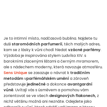
Je to intimní místo, nadčasová bublina. Najdete tu
duši
staromódních parfumerií
, těch malých adres,
kam se z lásky k vůni chodí hledat
vzácné parfémy
.
Výzdoba je inspirována stylem Ludvíka XIV. s
barokními zlacenými lištami a černým mramorem,
ale s nádechem moderny, která navozuje atmosféru.
Sens Unique
se zasazuje o návrat k
tradičním
metodám
v
parfémářském umění
a zároveň
představuje
jedinečné
a dokonce
avantgardní
vůně
. Uvítají vás s úsměvem a pomohou vám
zorientovat se ve všech
designových flakonech,
z
nichž většinu možná ani neznáte. Odejdete jako