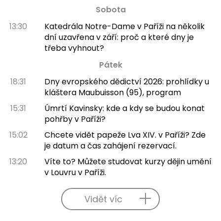
Sobota
13:30
Katedrála Notre-Dame v Paříži na několik
dní uzavřena v září: proč a které dny je
třeba vyhnout?
Pátek
18:31
Dny evropského dědictví 2026: prohlídky u
kláštera Maubuisson (95), program
15:31
Úmrtí Kavinsky: kde a kdy se budou konat
pohřby v Paříži?
15:02
Chcete vidět papeže Lva XIV. v Paříži? Zde
je datum a čas zahájení rezervací.
13:20
Víte to? Můžete studovat kurzy dějin umění
v Louvru v Paříži.
Vidět víc