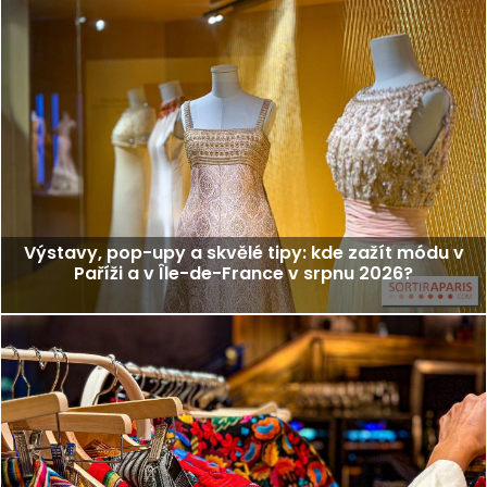
Výstavy, pop-upy a skvělé tipy: kde zažít módu v
Paříži a v Île-de-France v srpnu 2026?