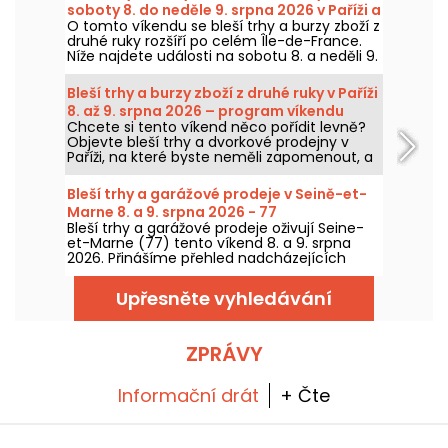
soboty 8. do neděle 9. srpna 2026 v Paříži a
O tomto víkendu se bleší trhy a burzy zboží z
v Île-de-France – víkendový program
druhé ruky rozšíří po celém Île-de-France.
Níže najdete události na sobotu 8. a neděli 9.
srpna 2026, kdy můžete lovit výhodné
kousky, prohledávat stánky a třeba objevit
Bleší trhy a burzy zboží z druhé ruky v Paříži
perličku mezi poklady.
8. až 9. srpna 2026 – program víkendu
Chcete si tento víkend něco pořídit levně?
Objevte bleší trhy a dvorkové prodejny v
Paříži, na které byste neměli zapomenout, a
to v sobotu 8. a v neděli 9. srpna 2026, kde
můžete nasbírat spoustu skvělých nabídek.
Bleší trhy a garážové prodeje v Seině-et-
Marne 8. a 9. srpna 2026 - 77
Bleší trhy a garážové prodeje oživují Seine-
et-Marne (77) tento víkend 8. a 9. srpna
2026. Přinášíme přehled nadcházejících
akcí, na které se můžete těšit!
Upřesněte vyhledávání
ZPRÁVY
Informační drát
+ Čte