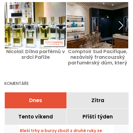
Nicolaï: Dílna parfémů v
Comptoir Sud Pacifique,
srdci Paříže
nezávislý francouzský
parfumérský dům, který
vás zve na cesty
KOMENTÁŘE
Dnes
Zítra
Tento víkend
Příští týden
Bleší trhy a burzy zboží z druhé ruky ze