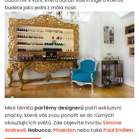
odborník s vůní, která odráží vaši image a kterou
budete jako jedni z mála nosit.
Mezi těmito
parfémy designerů
patří exkluzivní
značky, které vás zvou ponořit se do různých
okouzlujících světů. Zde objevíte tvorbu
Simone
Andreoli
,
Nabucco
,
Phaedon
nebo také
Paul Emilien
.