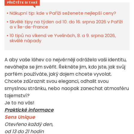
PŘEČTĚTE SI TAKÉ
Nákupní tip: kde v Paříži seženete nejlepší ceny?
Skvělé tipy na týden od 10. do 16. srpna 2026 v Paříži
a v Île-de-France
10 tipů na víkend ve Yvelinách, 8. a 9. srpna 2026,
skvělé nápady
A aby vaše láhev co nejvěrněji odrážela vaši identitu,
neváhejte se jim svěřit. Řekněte jim, kdo jste, jak svůj
parfém používáte, jaký dojem chcete vyvolat.
Chcete zdůraznit svou eleganci, odhalit svou
smyslnou stránku, nebo naopak zanechat atmosféru
tajemství?
Je to na vás!
Praktické informace
Sens Unique
Otevřeno každý den,
od 13 do 21 hodin