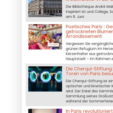
Die Bibliothèque André Mal
inspiriert ist und Collage,
am 6. Juni.
Poetisches Paris : Ge
getrockneten Blumen i
Arrondissement
Vergessen Sie vergänglich
grünen Refugium im Herzen 
Kerzenhalter aus getrockne
Hauptstadt – im Rahmen ei
Die Cherqui-Stiftung
Toren von Paris besu
Die Cherqui-Stiftung ist 
optischer und kinetischer
wird. Der Enkel des Samml
Sammlung seines Großvate
während der Sommerferie
In Paris revolutionie