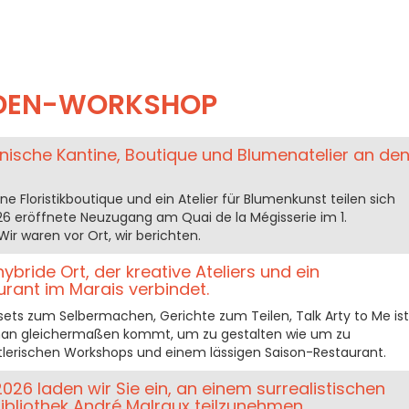
ADEN-WORKSHOP
nische Kantine, Boutique und Blumenatelier an de
ne Floristikboutique und ein Atelier für Blumenkunst teilen sich
6 eröffnete Neuzugang am Quai de la Mégisserie im 1.
ir waren vor Ort, wir berichten.
hybride Ort, der kreative Ateliers und ein
urant im Marais verbindet.
elsets zum Selbermachen, Gerichte zum Teilen, Talk Arty to Me ist
 man gleichermaßen kommt, um zu gestalten wie um zu
lerischen Workshops und einem lässigen Saison-Restaurant.
2026 laden wir Sie ein, an einem surrealistischen
 Bibliothek André Malraux teilzunehmen.