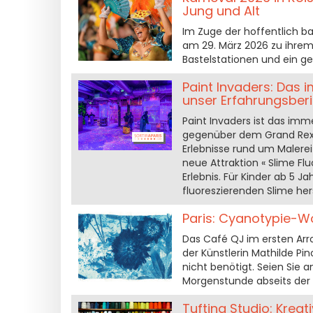
Jung und Alt
Im Zuge der hoffentlich 
am 29. März 2026 zu ihrem 
Bastelstationen und ein g
Paint Invaders: Das 
unser Erfahrungsberi
Paint Invaders ist das imm
gegenüber dem Grand Rex g
Erlebnisse rund um Malerei
neue Attraktion « Slime Flu
Erlebnis. Für Kinder ab 5 
fluoreszierenden Slime he
Paris: Cyanotypie-W
Das Café QJ im ersten Ar
der Künstlerin Mathilde Pin
nicht benötigt. Seien Sie 
Morgenstunde abseits der
Tufting Studio: Krea