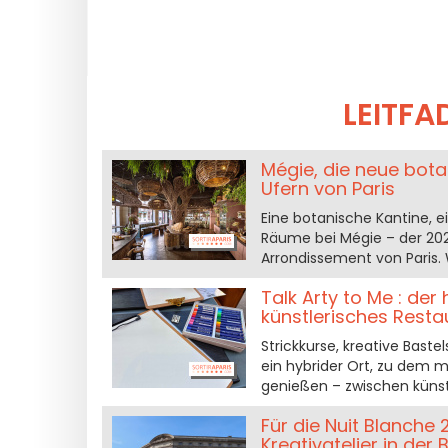
LEITF
Mégie, die neue bota
Ufern von Paris
Eine botanische Kantine, ei
Räume bei Mégie – der 202
Arrondissement von Paris. W
Talk Arty to Me : der 
künstlerisches Resta
Strickkurse, kreative Bast
ein hybrider Ort, zu dem
genießen – zwischen künst
Für die Nuit Blanche 
Kreativatelier in der