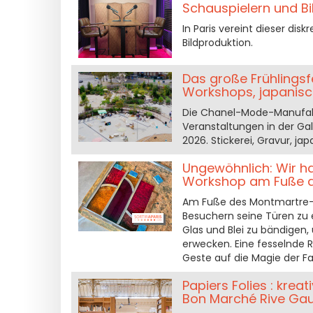
Schauspielern und Bi
In Paris vereint dieser dis
Bildproduktion.
Das große Frühlingsf
Workshops, japanisch
Die Chanel-Mode-Manufakt
Veranstaltungen in der Gal
2026. Stickerei, Gravur, 
Ungewöhnlich: Wir ha
Workshop am Fuße d
Am Fuße des Montmartre-Vi
Besuchern seine Türen zu ei
Glas und Blei zu bändigen
erwecken. Eine fesselnde R
Geste auf die Magie der Far
Papiers Folies : kre
Bon Marché Rive Ga