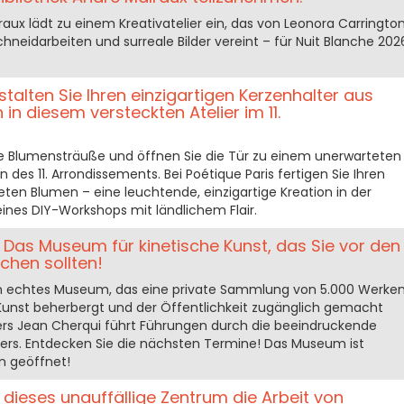
raux lädt zu einem Kreativatelier ein, das von Leonora Carringto
 Schneidarbeiten und surreale Bilder vereint – für Nuit Blanche 202
stalten Sie Ihren einzigartigen Kerzenhalter aus
n diesem versteckten Atelier im 11.
e Blumensträuße und öffnen Sie die Tür zu einem unerwarteten
des 11. Arrondissements. Bei Poétique Paris fertigen Sie Ihren
ten Blumen – eine leuchtende, einzigartige Kreation in der
nes DIY-Workshops mit ländlichem Flair.
: Das Museum für kinetische Kunst, das Sie vor den
chen sollten!
ein echtes Museum, das eine private Sammlung von 5.000 Werke
 Kunst beherbergt und der Öffentlichkeit zugänglich gemacht
ers Jean Cherqui führt Führungen durch die beeindruckende
rs. Entdecken Sie die nächsten Termine! Das Museum ist
n geöffnet!
rt dieses unauffällige Zentrum die Arbeit von