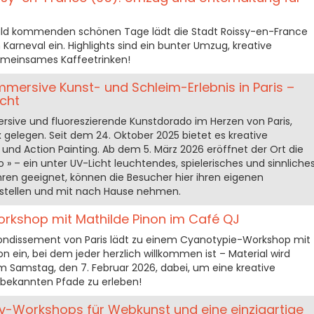
bald kommenden schönen Tage lädt die Stadt Roissy-en-France
Karneval ein. Highlights sind ein bunter Umzug, kreative
emeinsames Kaffeetrinken!
immersive Kunst- und Schleim-Erlebnis in Paris –
cht
ersive und fluoreszierende Kunstdorado im Herzen von Paris,
elegen. Seit dem 24. Oktober 2025 bietet es kreative
 und Action Painting. Ab dem 5. März 2026 eröffnet der Ort die
o » – ein unter UV-Licht leuchtendes, spielerisches und sinnliche
Jahren geeignet, können die Besucher hier ihren eigenen
rstellen und mit nach Hause nehmen.
orkshop mit Mathilde Pinon im Café QJ
rondissement von Paris lädt zu einem Cyanotypie-Workshop mit
on ein, bei dem jeder herzlich willkommen ist – Material wird
am Samstag, den 7. Februar 2026, dabei, um eine kreative
 bekannten Pfade zu erleben!
tiv-Workshops für Webkunst und eine einzigartige