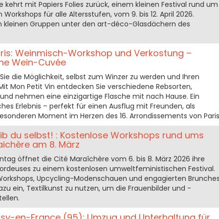
kehrt mit Papiers Folies zurück, einem kleinen Festival rund um
Workshops für alle Altersstufen, vom 9. bis 12. April 2026.
in kleinen Gruppen unter den art-déco-Glasdächern des
Paris: Weinmisch-Workshop und Verkostung –
gene Wein-Cuvée
ie die Möglichkeit, selbst zum Winzer zu werden und Ihren
Mit Mon Petit Vin entdecken Sie verschiedene Rebsorten,
nd nehmen eine einzigartige Flasche mit nach Hause. Ein
hes Erlebnis – perfekt für einen Ausflug mit Freunden, als
esonderen Moment im Herzen des 16. Arrondissements von Paris
leib du selbst! : Kostenlose Workshops rund ums
raichère am 8. März
tag öffnet die Cité Maraîchère vom 6. bis 8. März 2026 ihre
ébordeuses zu einem kostenlosen umweltfeministischen Festival.
i-Workshops, Upcycling-Modenschauen und engagierten Brunche
azu ein, Textilkunst zu nutzen, um die Frauenbilder und -
ellen.
ssy-en-France (95): Umzug und Unterhaltung für