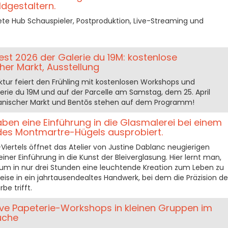
ldgestaltern.
krete Hub Schauspieler, Postproduktion, Live-Streaming und
est 2026 der Galerie du 19M: kostenlose
er Markt, Ausstellung
ur feiert den Frühling mit kostenlosen Workshops und
erie du 19M und auf der Parcelle am Samstag, dem 25. April
japanischer Markt und Bentōs stehen auf dem Programm!
ben eine Einführung in die Glasmalerei bei einem
es Montmartre-Hügels ausprobiert.
ertels öffnet das Atelier von Justine Dablanc neugierigen
ner Einführung in die Kunst der Bleiverglasung. Hier lernt man,
, um in nur drei Stunden eine leuchtende Kreation zum Leben zu
eise in ein jahrtausendealtes Handwerk, bei dem die Präzision de
be trifft.
ative Papeterie-Workshops in kleinen Gruppen im
uche