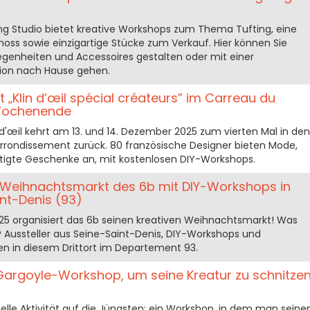
ting Studio bietet kreative Workshops zum Thema Tufting, eine
oss sowie einzigartige Stücke zum Verkauf. Hier können Sie
legenheiten und Accessoires gestalten oder mit einer
ion nach Hause gehen.
„Klin d’œil spécial créateurs” im Carreau du
Wochenende
d'œil kehrt am 13. und 14. Dezember 2025 zum vierten Mal in den
rrondissement zurück. 80 französische Designer bieten Mode,
tigte Geschenke an, mit kostenlosen DIY-Workshops.
e Weihnachtsmarkt des 6b mit DIY-Workshops in
int-Denis (93)
5 organisiert das 6b seinen kreativen Weihnachtsmarkt! Was
Aussteller aus Seine-Saint-Denis, DIY-Workshops und
n in diesem Drittort im Departement 93.
 Gargoyle-Workshop, um seine Kreatur zu schnitze
nelle Aktivität auf die Jüngsten: ein Workshop, in dem man seine