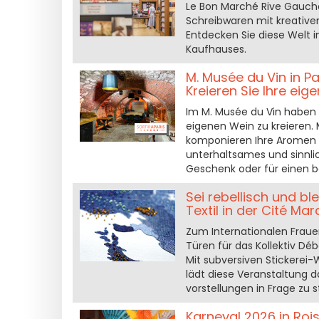
Le Bon Marché Rive Gauche 
Schreibwaren mit kreativen 
Entdecken Sie diese Welt 
Kaufhauses.
M. Musée du Vin in 
Kreieren Sie Ihre ei
Im M. Musée du Vin haben S
eigenen Wein zu kreieren. 
komponieren Ihre Aromen u
unterhaltsames und sinnlic
Geschenk oder für einen b
Sei rebellisch und b
Textil in der Cité Ma
Zum Internationalen Frauen
Türen für das Kollektiv D
Mit subversiven Stickere
lädt diese Veranstaltung d
vorstellungen in Frage zu st
Karneval 2026 in Roi