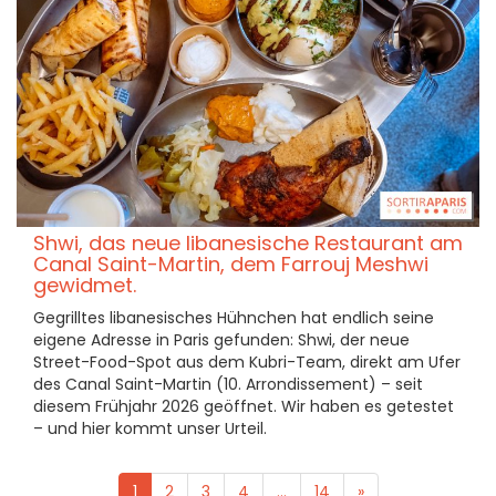
Shwi, das neue libanesische Restaurant am
Canal Saint-Martin, dem Farrouj Meshwi
gewidmet.
Gegrilltes libanesisches Hühnchen hat endlich seine
eigene Adresse in Paris gefunden: Shwi, der neue
Street-Food-Spot aus dem Kubri-Team, direkt am Ufer
des Canal Saint-Martin (10. Arrondissement) – seit
diesem Frühjahr 2026 geöffnet. Wir haben es getestet
– und hier kommt unser Urteil.
1
2
3
4
...
14
»