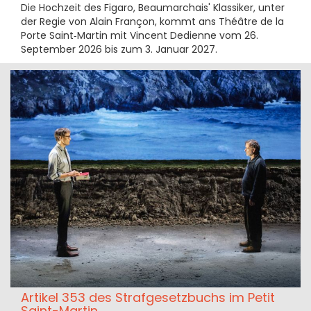
Die Hochzeit des Figaro, Beaumarchais' Klassiker, unter
der Regie von Alain Françon, kommt ans Théâtre de la
Porte Saint‑Martin mit Vincent Dedienne vom 26.
September 2026 bis zum 3. Januar 2027.
Artikel 353 des Strafgesetzbuchs im Petit
Saint-Martin