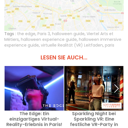
Tags :
the edge
,
Paris 3
,
halloween guide
,
Viertel Arts et
Métiers
,
halloween experience guide
,
halloween immersive
experience guide
,
virtuelle Realität (VR) Leitfaden
,
paris
LESEN SIE AUCH...
The Edge: Ein
Sparkling Night bei
einzigartiges Virtual-
Sparkling VR: Eine
Reality-Erlebnis in Paris!
festliche VR-Party in