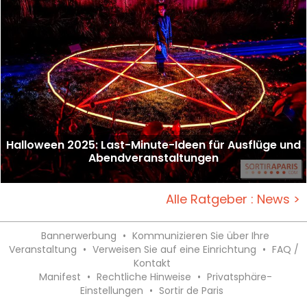
Halloween 2025: Last-Minute-Ideen für Ausflüge und
Abendveranstaltungen
Alle Ratgeber : News >
Bannerwerbung
•
Kommunizieren Sie über Ihre
Veranstaltung
•
Verweisen Sie auf eine Einrichtung
•
FAQ /
Kontakt
Manifest
•
Rechtliche Hinweise
•
Privatsphäre-
Einstellungen
•
Sortir de Paris