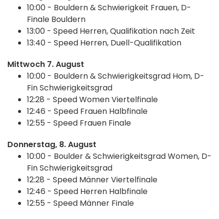
10:00 -
Bouldern & Schwierigkeit Frauen, D-
Finale Bouldern
13:00 -
Speed Herren, Qualifikation nach Zeit
13:40 -
Speed Herren, Duell-Qualifikation
Mittwoch 7. August
10:00 -
Bouldern & Schwierigkeitsgrad Hom, D-
Fin Schwierigkeitsgrad
12:28 -
Speed Women Viertelfinale
12:46 -
Speed Frauen Halbfinale
12:55 -
Speed Frauen Finale
Donnerstag, 8. August
10:00 -
Boulder & Schwierigkeitsgrad Women, D-
Fin Schwierigkeitsgrad
12:28 -
Speed Männer Viertelfinale
12:46 -
Speed Herren Halbfinale
12:55 -
Speed Männer Finale