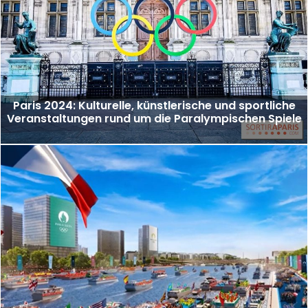
Paris 2024: Kulturelle, künstlerische und sportliche
Veranstaltungen rund um die Paralympischen Spiele