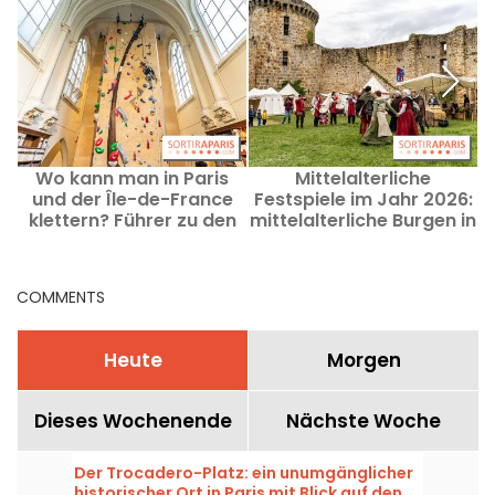
Wo kann man in Paris
Mittelalterliche
und der Île-de-France
Festspiele im Jahr 2026:
klettern? Führer zu den
mittelalterliche Burgen in
besten Hallen und
Île-de-France laden ein,
Naturschauplätzen
in die Vergangenheit
einzutauchen
COMMENTS
Heute
Morgen
Dieses Wochenende
Nächste Woche
Der Trocadero-Platz: ein unumgänglicher
historischer Ort in Paris mit Blick auf den