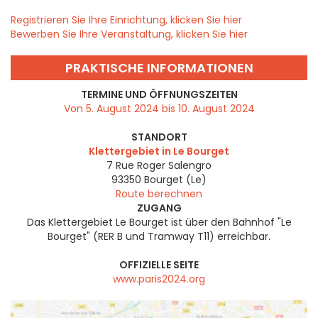
Registrieren Sie Ihre Einrichtung, klicken Sie hier
Bewerben Sie Ihre Veranstaltung, klicken Sie hier
PRAKTISCHE INFORMATIONEN
TERMINE UND ÖFFNUNGSZEITEN
Von 5. August 2024 bis 10. August 2024
STANDORT
Klettergebiet in Le Bourget
7 Rue Roger Salengro
93350
Bourget (Le)
Route berechnen
ZUGANG
Das Klettergebiet Le Bourget ist über den Bahnhof "Le
Bourget" (RER B und Tramway T11) erreichbar.
OFFIZIELLE SEITE
www.paris2024.org