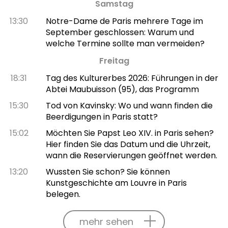
Samstag
13:30
Notre-Dame de Paris mehrere Tage im
September geschlossen: Warum und
welche Termine sollte man vermeiden?
Freitag
18:31
Tag des Kulturerbes 2026: Führungen in der
Abtei Maubuisson (95), das Programm
15:30
Tod von Kavinsky: Wo und wann finden die
Beerdigungen in Paris statt?
15:02
Möchten Sie Papst Leo XIV. in Paris sehen?
Hier finden Sie das Datum und die Uhrzeit,
wann die Reservierungen geöffnet werden.
13:20
Wussten Sie schon? Sie können
Kunstgeschichte am Louvre in Paris
belegen.
mehr sehen