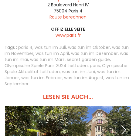
2 Boulevard Henri IV
75004
Paris 4
Route berechnen
OFFIZIELLE SEITE
www.paris.fr
Tags :
paris 4
,
was tun im Juli
,
was tun im Oktober
,
was tun
im November
,
was tun im April
,
was tun im Dezember
,
was
tun im mai
,
was tun im März
,
secret garden guide
,
Olympische Spiele Paris 2024 Leitfaden
,
paris
,
Olympische
Spiele Aktualität Leitfaden
,
was tun im Juni
,
was tun im
Januar
,
was tun im Februar
,
was tun im August
,
was tun im
September
LESEN SIE AUCH...