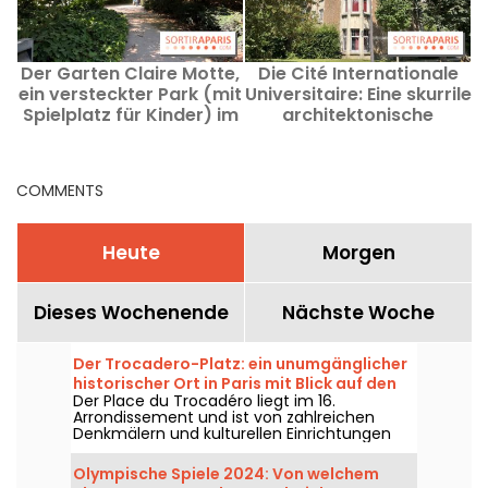
Der Garten Claire Motte,
Die Cité Internationale
ein versteckter Park (mit
Universitaire: Eine skurrile
Spielplatz für Kinder) im
architektonische
17. Arrondissement.
Weltreise durch Paris
COMMENTS
Heute
Morgen
Dieses Wochenende
Nächste Woche
Der Trocadero-Platz: ein unumgänglicher
historischer Ort in Paris mit Blick auf den
Der Place du Trocadéro liegt im 16.
Eiffelturm
Arrondissement und ist von zahlreichen
Denkmälern und kulturellen Einrichtungen
gesäumt. Er zieht sowohl Touristen als auch
alteingesessene Pariser an, da er einen
Olympische Spiele 2024: Von welchem
atemberaubenden Blick auf den Eiffelturm