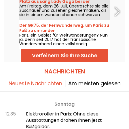
Platz aus sang Lady Gaga bei der
bietet.
Am Freitag, dem 26. Juli, überraschte sie alle:
Eröffnungsfeier?
Zuschauer und Zuseher gleichermaßen, als
sie in einem wunderschönen schwarzen
Kleid erschien, das mit rosafarbenen
Pompons umrandet war. Aber wo befand
Der GR75, der Fernwanderweg, um Paris zu
sich die Sängerin? Ist der Ort für die
Fuß zu umrunden
Öffentlichkeit zugänglich?
Paris, ein Gebiet für Weitwanderungen? Nun,
ja, denn seit 2017 hat der französische
Wanderverband einen vollständig
markierten Wanderweg für alle
Wanderfreunde geöffnet, um Paris zu
Verfeinern Sie Ihre Suche
umrunden.
NACHRICHTEN
Neueste Nachrichten
Am meisten gelesen
Sonntag
12:35
Elektroroller in Paris: Ohne diese
Ausstattungen drohen Ihnen jetzt
Bußgelder.