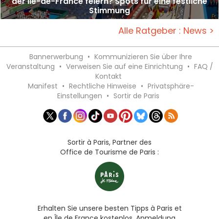
der Ile-de-France feiern? Spots für eine festliche
Stimmung
Alle Ratgeber : News >
Bannerwerbung
•
Kommunizieren Sie über Ihre
Veranstaltung
•
Verweisen Sie auf eine Einrichtung
•
FAQ /
Kontakt
Manifest
•
Rechtliche Hinweise
•
Privatsphäre-
Einstellungen
•
Sortir de Paris
Sortir à Paris, Partner des
Office de Tourisme de Paris :
Erhalten Sie unsere besten Tipps à Paris et
en Île de France kostenlos, Anmeldung