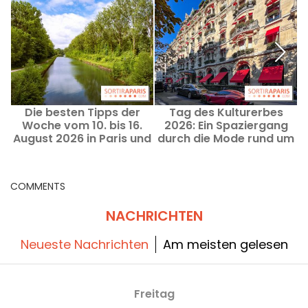
Die besten Tipps der
Tag des Kulturerbes
Woche vom 10. bis 16.
2026: Ein Spaziergang
August 2026 in Paris und
durch die Mode rund um
Île-de-France
die Avenue Montaigne
d
COMMENTS
NACHRICHTEN
Neueste Nachrichten
Am meisten gelesen
Freitag