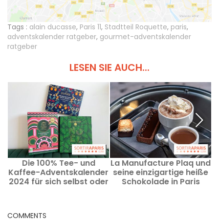
Tags :
alain ducasse
,
Paris 11
,
Stadtteil Roquette
,
paris
,
adventskalender ratgeber
,
gourmet-adventskalender
ratgeber
LESEN SIE AUCH...
Die 100% Tee- und
La Manufacture Plaq und
Kaffee-Adventskalender
seine einzigartige heiße
A
2024 für sich selbst oder
Schokolade in Paris
zum Verschenken
COMMENTS